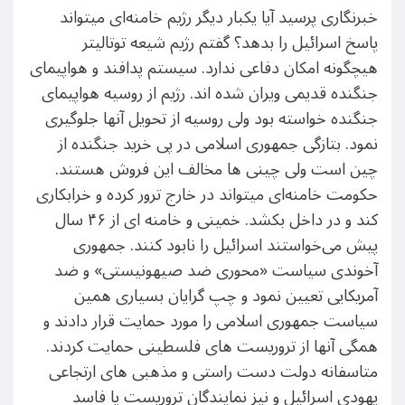
خبرنگاری پرسید آیا یکبار دیگر رژیم خامنه‌ای میتواند
پاسخ اسرائیل را بدهد؟ گفتم رژیم شیعه توتالیتر
هیچگونه امکان دفاعی ندارد. سیستم پدافند و هواپیمای
جنگنده قدیمی ویران شده اند. رژیم از روسیه هواپیمای
جنگنده خواسته بود ولی روسیه از تحویل آنها جلوگیری
نمود. بتازگی جمهوری اسلامی در پی خرید جنگنده از
چین است ولی چینی ها مخالف این فروش هستند.
حکومت خامنه‌ای میتواند در خارج ترور کرده و خرابکاری
کند و در داخل بکشد. خمینی و خامنه ای از ۴۶ سال
پیش می‌خواستند اسرائیل را نابود کنند. جمهوری
آخوندی سیاست «محوری ضد صیهونیستی» و ضد
آمریکایی تعیین نمود و چپ گرایان بسیاری همین
سیاست جمهوری اسلامی را مورد حمایت قرار دادند و
همگی آنها از تروریست های فلسطینی حمایت کردند.
متاسفانه دولت دست راستی و مذهبی های ارتجاعی
یهودی اسرائیل و نیز نمایندگان تروریست یا فاسد