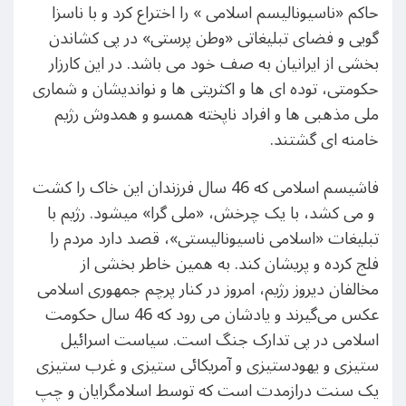
حاکم «ناسیونالیسم اسلامی » را اختراع کرد و با ناسزا
گویی و فضای تبلیغاتی «وطن پرستی» در پی کشاندن
بخشی از ایرانیان به صف خود می باشد. در این کارزار
حکومتی، توده ای ها و اکثریتی ها و نواندیشان و شماری
ملی مذهبی ها و افراد ناپخته همسو و همدوش رژیم
خامنه ای گشتند.
فاشیسم اسلامی که 46 سال فرزندان این خاک را کشت
و می کشد، با یک چرخش، «ملی گرا» میشود. رژیم با
تبلیغات «اسلامی ناسیونالیستی»، قصد دارد مردم را
فلج کرده و پریشان کند. به همین خاطر بخشی از
مخالفان دیروز رژیم، امروز در کنار پرچم جمهوری اسلامی
عکس می‌گیرند و یادشان می رود که 46 سال حکومت
اسلامی در پی تدارک جنگ است. سیاست اسرائیل
ستیزی و یهودستیزی و آمریکائی ستیزی و غرب ستیزی
یک سنت درازمدت است که توسط اسلامگرایان و چپ