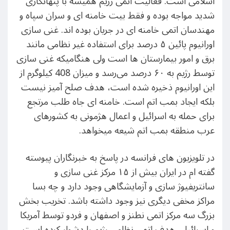
اسلامی است. فعالیت اتمی رژیم همیشه با پنهانکاری
شدید مواجه بوده و فقط بیت خامنه ای و سران سپاه و
مهندسان اتمی خامنه ای در جریان بوده اند. غنی سازی
اورانیوم پائین ۵ درصد برای استفاده غیر نظامی مانند
برق و امور بیمارستان ها است ولی هنگامیکه غنی سازی
توسط رژیم به ۶۰ درصد می‌رسد و میزان 408 کیلوگرم از
این اورانیوم ذخیره شده است، هدف صلح آمیز نیست
بلکه ایجاد بمب اتم است. خامنه ای جاه طلب مرتجع
برای حمله به اسرائیل و اعمال هژمونی به کشورهای
عرب منطقه بمب اتم شیعه میخواهد.
در تلویزیون های فرانسه در پاسخ به خبرنگاران پیوسته
گفته ام در ایران بیش از ۱۵ مرکز غنی سازی و
سانتریفیوژ سازی و آزمایشگاهی وجود دارد و چه بسا
مراکز مخفی دیگری نیز وجود داشته باشد. تخریب بخش
بزرگ سه مرکز اتمی نطنز و اصفهان و فردو توسط آمریکا
و اسرائیل، هدف اتمی نظامی رژیم را دشوار کرده است.