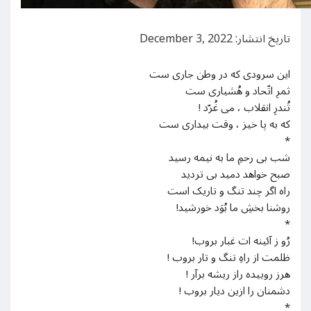
تاریخ انتشار: December 3, 2022
این سرودی که در وطن جاری ست
ثمرِ اتّحاد و هُشیاری ست
تُندرِ انقلاب ، می غُرّد !
که به پا خیز ، وقت بیداری ست
*
شب بی رحمِ ما به نیمه رسید
صبح خواهد دمید بی تردید
راه اگر چند تنگ و تاریک است
روشنا بخشِ ما بُوَد خورشید!
*
رُو ز آئینه ات غبار بروب!
ظلمت از راهِ تنگ و تار بروب !
هرز روییده راز ریشه برآر !
دشمنان را ازین دیار بروب !
*