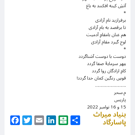
آتشِ کینه افکنند به باغ
*
برفرازید نام آزادی
تا برقصد به بام آزادی
هم عنان بامقامِ آدمیت
اوج گیرد مقام آزادی
*
دوست با دوست آشناگردد
مِهر سرمایۀ صفا گردد
کامِ ازادگان روا گردد
قوسِ رنگین کمان خدا گردد!
……………………….
م.سحر
پاریس
15 و 16 نوامبر 2022
بنیاد میراث
Facebook
Twitter
Email
LinkedIn
Balatarin
Share
پاسارگاد