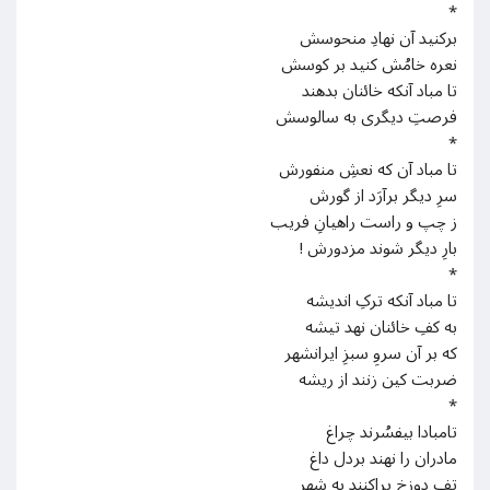
*
برکنید آن نهادِ منحوسش
نعره خامُش کنید بر کوسش
تا مباد آنکه خائنان بدهند
فرصتِ دیگری به سالوسش
*
تا مباد آن که نعشِ منفورش
سرِ دیگر برآرَد از گورش
ز چپ و راست راهیانِ فریب
بارِ دیگر شوند مزدورش !
*
تا مباد آنکه ترکِ اندیشه
به کفِ خائنان نهد تیشه
که بر آن سروِ سبزِ ایرانشهر
ضربت کین زنند از ریشه
*
تامبادا بیفسُرند چراغ
مادران را نهند بردل داغ
تفِ دوزخ پراکنند به شهر