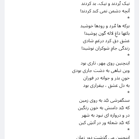
نیک بُردند و نیک، بد کردند
آنچه دشمن نمی کند کردند!
*
برکه ها مُرد و رودها خوشید
باغها داغِ لاله گون پوشید!
عشق دق کرد درغمِ شادی
زندگی جامِ شوکران نوشید!
*
اینچنین روی مِهر، تاری بود
وین تباهی به دشت جاری بودی
خونِ بذر و جوانه در فوران
به دل عشق ، بیقراری بود
*
سنگفرشی نبُد به روی زمین
که نبُد دامنش به خون رنگین
در و دروازه ای نبود به شهر
که نبُد شعله ور در آتشِ کین
*
اینچنین می گذشت دورِ زمان