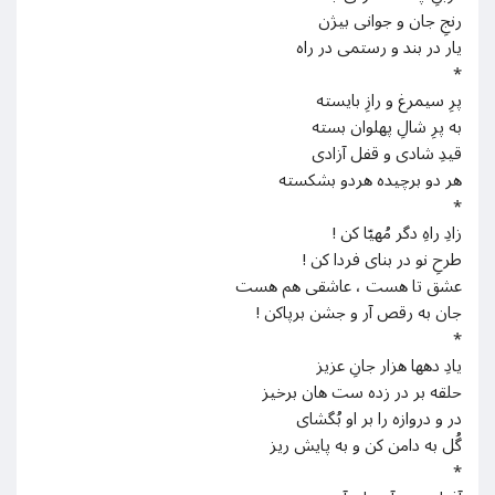
رنجِ جان و جوانی بیژن
یار در بند و رستمی در راه
*
پرِ سیمرغ و رازِ بایسته
به پرِ شالِ پهلوان بسته
قیدِ شادی و قفل آزادی
هر دو برچیده هردو بشکسته
*
زادِ راهِ دگر مُهیّا کن !
طرحِ نو در بنای فردا کن !
عشق تا هست ، عاشقی هم هست
جان به رقص آر و جشن برپاکن !
*
یادِ دهها هزار جانِ عزیز
حلقه بر در زده ست هان برخیز
در و دروازه را بر او بُگشای
گُل به دامن کن و به پایش ریز
*