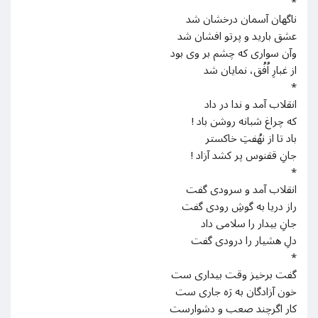
*
ناگهان آسمان درخشان شد
عشق بارید و پرتو افشان شد
وآن سواری که چشم بر وی بود
از غبارِ اُفُق، نمایان شد
*
انقلاب آمد و ندا در داد
که چراغ شبانه روشن باد !
باد تا از نهُفتِ خاکستر
جانِ ققنوس پر کشد آزاد !
*
انقلاب آمد و سرودی گفت
راز دریا به گوشِ رودی گفت
جانِ بیدار را سلامی داد
دلِ هشیار را درودی گفت
*
گفت برخیز وقت بیداری ست
خون آزادگان به رَه جاری ست
کار اگرچند صعب و دشوارست