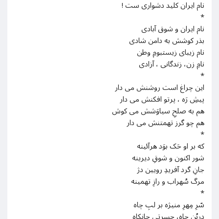
نام ایران کلید دشواری ست !
*
نام ایران و شوق آبادی
بذر کوشش به دامن شادی
نام زیبای زیستبومِ وطن
نامِ زن، زندگانی ، آزادی
*
این چراغ است روشنش می دار
پیشِ رَه ، پرتو افکنش می دار
هم به صلحِ سیاوَشش می کوش
هم چو گرز تهمتنش می دار
*
که بر او حَک بوَد هرآئینه
شور اکنون و شوقِ دیرینه
جانِ گرد آفریدِ رویین دژ
مرگ سُهراب و رازِ تهمینه
*
سّرِ مِهرِ منیژه بر لبِ چاه
دربُنِ چاه، حسرتی جانکاه