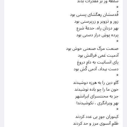
سلطه ور بر مُقدّرات بُدند
*
قُدسشان رهگشای پستی بود
زور و تزویر و زرپرستی بود
بهر دزدان راه، خدعۀ شرع
پرده پوشِ دراز دستی بود
*
صنعت مرگ صنعتی خوش بود
آدمیت غمی فرامُش بود
پای انسانیت به دامِ دروغ
دست بیداد، آدمی کُش بود
*
گاو دین را به هرزه دوشیدند
خون ما را چو باده نوشیدند
جز به محنتسرای ایرانشهر
بهرِ ویرانگری ، نکوشیدند!
*
کینوران جورِ بی عدد کردند
ظلمِ آنسوی مرز و حد کردند