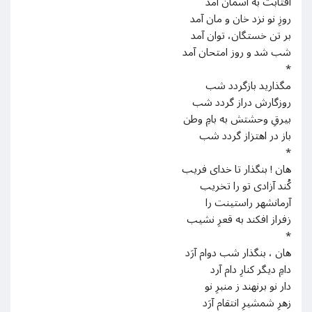
آفتابت به آسمان آمد
روزِ نو نزد خان و مان آمد
بر تن خستگان، توان آمد
شب شد و روز امتحان آمد
*
مگذارید بازگردد شب
روزگارش دراز گردد شب
بیرقِ وحشتش به بامِ وطن
باز در اهتزاز گردد شب
*
هان ! بنگذار تا خدای فریب
کُند آزادی تو را تخریب
آرمانشهر راستینت را
زفراز افکند به قعرِ نشیب
*
هان ، بنگذار شب دوام آرَد
دامِ دیگر کنارِ دام آرد
دار نو برنهند ز منبرِ نو
زهرِ شمشیرِ انتقام آرَد