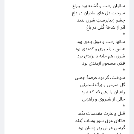
سالیان رفت و کُشته بود چراغ
سوخت دل‌ های مادران در داغ
چشمِ زیباپرستِ شوق ندید
اثر از شاخهٔ گُلی در باغ
*
سالها رفت و ذوق بندی بود
عشق ، زنجیری و کمندی بود
شوق، هم خانه با نژندی بود
فکر، مسمومِ آزمندی بود
*
سوخت، گر بود عرصۀ چمنی
گل سرخی و برگ نسترنی
راهیان را رَهی نبُد که نبود
خالی از شبروی و راهزنی
*
قتل و غارت مقدسات بدُند
قاتلان غرق سور وسات بُدند
کُرسی عرش زیر پاشان بود