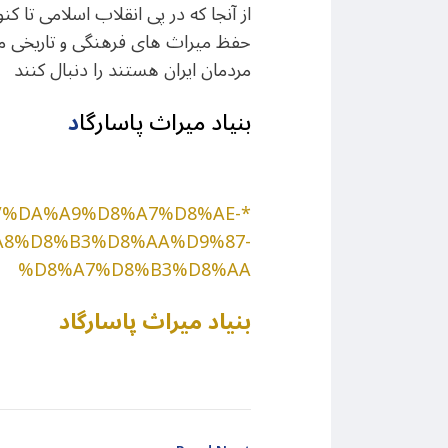
از آنجا که در پی انقلاب اسلامی تا کنو
مردمان ایران هستند را دنبال کنند
بنیاد میراث پاسارگا
د
3092/%DA%A9%D8%A7%D8%AE-
8%D8%B3%D8%AA%D9%87-
%D8%A7%D8%B3%D8%AA
بنیاد میراث پاسارگاد