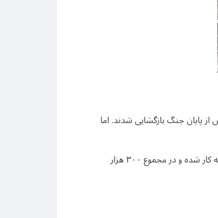
د، سه تا چهار هفته پس از پایان جنگ بازگشایی شدند. اما
*مدتی پیش خانم امامی مدیر کاخ گلستان به خبرنگاران گفته بود که:‌ «با شروع جنگ بلافاصله دست به کار شده و در مجموع ۳۰۰ هزار