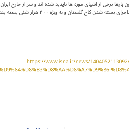
ن بارها برخی از اشیای موزه ها ناپدید شده اند و سر از خارج ایران د
حفظ میراث های فرهنگی و تاریخی ماجرای بسته شدن 
*https://www.isna.ir/news/140405211
%D9%84%D8%B3%D8%AA%D8%A7%D9%86-%D8%A
dIn
atarin
Share