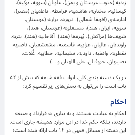
زیدیه (جنوب عربستان و یمن)، علویان (سوریه، ترکیه)،
کیسانیه، مختاریه، هاشمیه، قرامطه، فاطمیان (مصر)،
ادارسه‌ی (افریقا شمالی)، دروزیه، نزاریه (عربستان،
سوریه، ایران، هند)، مستعلویه (عربستان، هند)،
شریف‌ها (مراکش)، بُهره‌ها (هند)، آقاخانیه (هند)، بتریه،
راوندیان، غالیان، غرابیه، قاسمیه، مشعشعیان، ناصریه،
نقطویه، واقفیه، داودیه، سلیمانیه، خطابیه، غُلات،
نصیریان، حروفیان، علی اللهیان و …)
در یک دسته بندی کلی، ابواب فقه شیعه که بیش از ۵۲
باب است را می‌توان به بخش‌های زیر تقسیم کرد:
احکام
احکام نه عبادت هستند و نه نیازی به قرارداد و صیغه
داردند، بـلکه حکم خدا در این موارد همیشه جاری است.
این دسته از مسائل فقهی در ۱۲ باب ارائه شده است؛