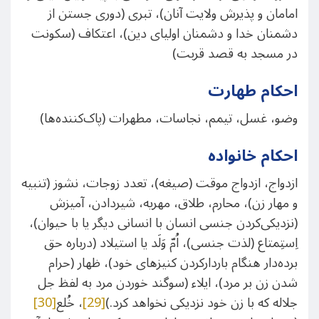
امامان و پذیرش ولایت آنان)، تبری (دوری جستن از
دشمنان خدا و دشمنان اولیای دین)، اعتکاف (سکونت
در مسجد به قصد قربت)
احکام طهارت
وضو، غسل، تیمم، نجاسات، مطهرات (پاک‌کننده‌ها)
احکام خانواده
ازدواج، ازدواج موقت (صیغه)، تعدد زوجات، نشوز (تنبیه
و مهار زن)، محارم، طلاق، مهریه، شیردادن، آمیزش
(نزدیکی‌کردن جنسی انسان با انسانی دیگر یا با حیوان)،
اِستِمتاع (لذت جنسی)، اُمّ وَلَد یا استیلاد (درباره حق
برده‌دار هنگام باردارکردن کنیزهای خود)، ظهار (حرام
شدن زن بر مرد)، ایلاء (سوگند خوردن مرد به لفظ جل
جلاله که با زن خود نزدیکی نخواهد کرد.)
[29]
، خُلع
[30]