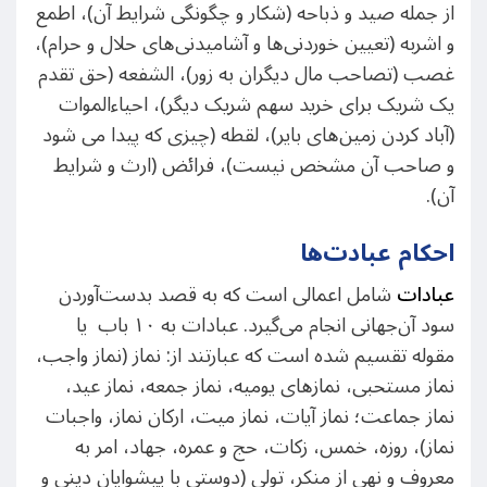
از جمله صید و ذباحه (شکار و چگونگی شرایط آن)، اطمع
و اشربه (تعیین خوردنی‌ها و آشامیدنی‌های حلال و حرام)،
غصب (تصاحب مال دیگران به زور)، الشفعه (حق تقدم
یک شریک برای خرید سهم شریک دیگر)، احیاءالموات
(آباد کردن زمین‌های بایر)، لقطه (چیزی که پیدا می شود
و صاحب آن مشخص نیست)، فرائض (ارث و شرایط
آن).
احکام عبادت‌ها
عبادات
شامل اعمالی است که به قصد بدست‌آوردن
سود آن‌جهانی انجام می‌گیرد. عبادات به ۱۰ باب یا
مقوله تقسیم شده است که عبارتند از: نماز (نماز واجب،
نماز مستحبی، نمازهای یومیه، نماز جمعه، نماز عید،
نماز جماعت؛ نماز آیات، نماز میت، ارکان نماز، واجبات
نماز)، روزه، خمس، زکات، حج و عمره، جهاد، امر به
معروف و نهی از منکر، تولی (دوستی با پیشوایان دینی و