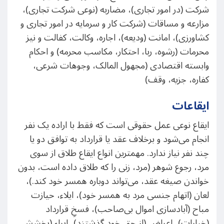
شرکت (در امور تجاری)، مضاربه (نوعی شرکت تجاری)،
مزارعه و مساقات (شرکت کار و سرمایه در امور تجاری و
کشاورزی)، امانت (ودیعه)، اجاره، وکالت، کفالت و نیز
محرمات (رشوه، ربا، احتکار، مکاسب محرمه) و احکام
وابسته اقتصادی (مجهول المالک، وجوهات شرعی،
کفاره، جزیه، وقف)
ایقاعات
ایقاع نوعی عمل حقوقی است که فقط با اراده یک نفر
انجام می‌شود و برخلاف عقد یا قرارداد به توافق دو یا
چند نفر نیاز ندارد. مهمترین انواع ایقاع طلاق از سوی
مرد، رجوع شوهر (مرد، زنی را که طلاق داده است، بدون
خواندن صیغه عقد، می‌تواند دوباره همسر خود کند.)،
لعان (اتهام جنسی مرد به همسر خود)، ایلاء، حیازت
مباح (آبادسازی اموال بی‌صاحب)، فسخِ قرارداد
(خیارات)، اِعراض (از حق خود گذشتند)، ابراء (بخشش