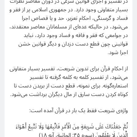
در تفسیر و اجرای قوانین شرعی در دوران معاصر نظرات
بسیار متفاوتی وجود دارد. در جمهوری اسلامی پر از فقر و
فساد و گرسنگی، احکام تعزیر، حد و یا قصاص اجرا
می‌شود، در حالیکه عده‌ای از مسلمانان معاصر معتقدند،
در جوامعی که فقر و فاقه و فساد وجود دارد، نباید
قوانینی چون قطع دست دزدان و دیگر قوانین خشن
اجرا شود.
از احکام قرآن برای تدوین شریعت، تفسیر بسیار متفاوتی
می‌شود، از تفسیر کلمه به کلمه گرفته تا تفسیر
استعاره‌گونه. برای نمونه، قطع دست از بریدن دست تا
کوتاه کردن دست سارق از مال دیگران برداشت می‌شود.
واژه‌ی شریعت فقط یک بار در قرآن آمده است:
ثُمَّ جَعَلْنَاكَ عَلَى شَرِیعَةٍ مِنَ الْأَمْرِ فَاتَّبِعْهَا وَلَا تَتَّبِعْ أَهْوَاءَ
الَّذِینَ لَا یعْلَمُونَ (سوره ۴۵: الجاثیة، آیه ۱۸)