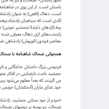
آشّور (خندان= ضَحّاک) و نیز به جای
باستان است. از این روی در شاهنامه 
است. دهاک (افعی) به عنوان پادشاه
اکدی است که سپاهیان پادشاه پرهشی
رمه (اژدهای دارندهٔ شمشیر خونین) 
پایتخت‌های اژی دهاک معرفی شده اس
معاصر فریدون/کوروش) پادشاهی ضحّ
همخوانی ضحاک شاهنامه با ضحاک بی
فردوسی بزرگ داستان خدایگانی و تار
جمشید باعث نارضایتی در افکار عمومی
می گزینند که بعداً معلوم می‌شود پی
خود غذای ماران (آدمکشان) خویش می‌ک
«مردم از خود ستایی جمشید، پادشاه ای
ضحاک، دو بوسه بر دوشهای ضحاک می‌د