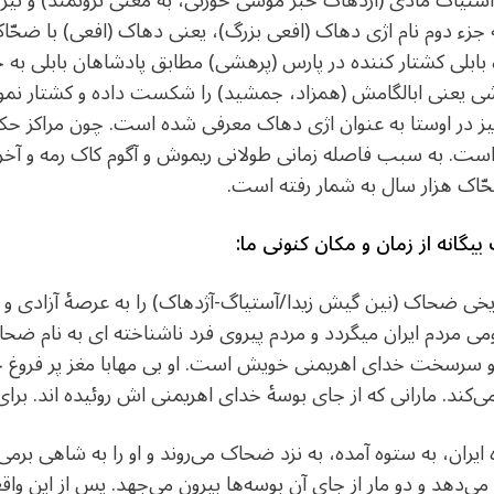
 آستیاگ مادی (آژدهاک خبر موسی خورنی، به معنی ثروتمند) و نیز پ
جزء دوم نام اژی دهاک (افعی بزرگ)، یعنی دهاک (افعی) با ضحّاک
 بابلی کشتار کننده در پارس (پرهشی) مطابق پادشاهان بابلی 
 یعنی ابالگامش (همزاد، جمشید) را شکست داده و کشتار نموده 
نیز در اوستا به عنوان اژی دهاک معرفی شده است. چون مراکز حک
ت. به سبب فاصله زمانی طولانی ریموش و آگوم کاک رمه و آخرین 
اک هزار سال به شمار رفته است.
گانه از زمان و مکان کنونی ما
:
یخی ضحاک (نین گیش زیدا/آستیاگ-آژدهاک) را به عرصهٔ آزادی و
 مردم ایران میگردد و مردم پیروی فرد ناشناخته ای به نام ضحاک گ
رو سرسخت خدای اهریمنی خویش است. او بی مهابا مغز پر فروغ جو
ند. مارانی که از جای بوسهٔ خدای اهریمنی اش روئیده اند. برای
ران، به ستوه آمده‌، به نزد ضحاک می‌روند و او را به شاهی برمی‌گ
هد و دو مار از جای آن بوسه‌ها بیرون می‌جهد. پس از این واقع