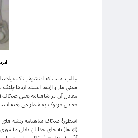
ایز
جالب است که اینشوشیناک عیلامیان
معنی مار و اژدها است. اژدها-پلنگ 
معادل آن در شاهنامه یعنی ضحّاک (خن
معادل مردوک به شمار می رفته است
اسطورهٔ ضحّاک شاهنامه ریشه های خدا
(اژدها) به جای خدایان بابلی و آشور