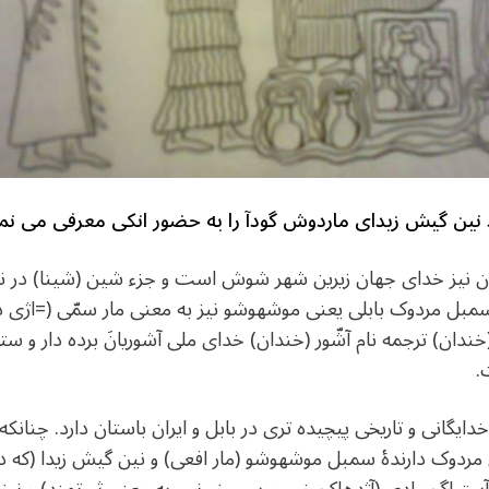
د نین گیش زیدای ماردوش گودآ را به حضور انکی معرفی می نما
 نیز خدای جهان زیرین شهر شوش است و جزء شین (شینا) در نا
سمبل مردوک بابلی یعنی موشهوشو نیز به معنی مار سمّی (=اژی 
دان) ترجمه نام آشّور (خندان) خدای ملی آشوریانَ برده دار و س
.
یگانی و تاریخی پیچیده تری در بابل و ایران باستان دارد. چنانک
ی مردوک دارندهٔ سمبل موشهوشو (مار افعی) و نین گیش زیدا (که 