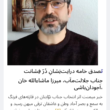
ت
صدق خامه درایت‌نِشانِ دُرّ فِشانت
جناب جلالت‌‌مآب، میرزا ماشاءالله خان
آجودان‌باشی،
خبر میمنت اثر انتخاب جناب نوّابتان در قازته‌های فرنگ
به سمع و بصر آحاد وطن و عاشقان ترقی میهن رسید و