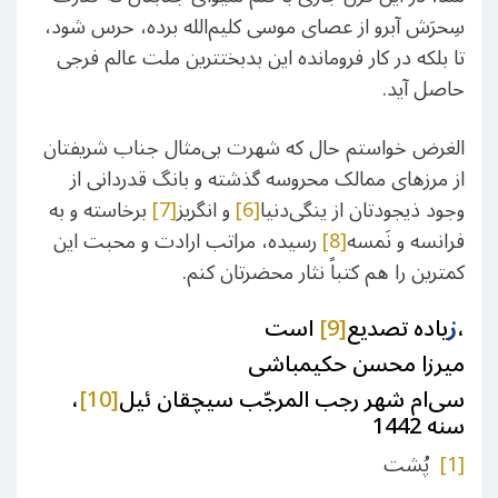
سِحرَش آبرو از عصای موسی کلیم‌الله برده، حرس شود،
تا بلکه در کار فرومانده این بدبختترین ملت عالم فرجی
حاصل آید.
الغرض خواستم حال که شهرت بی‌مثال جناب شریفتان
از مرزهای ممالک محروسه گذشته و بانگ قدردانی از
وجود ذیجودتان از ینگی‌دنیا
[6]
و انگریز
[7]
برخاسته و به
فرانسه و نَمسه
[8]
رسیده، مراتب ارادت و محبت این
کمترین را هم کتباً نثار محضرتان کنم.
است،
ز
یاده تصدیع
[9]
میرزا محسن حکیمباشی
سی‌ام شهر رجب المرجّب سیچقان ئیل
[10]
،
سنه 1442
[1]
پُشت