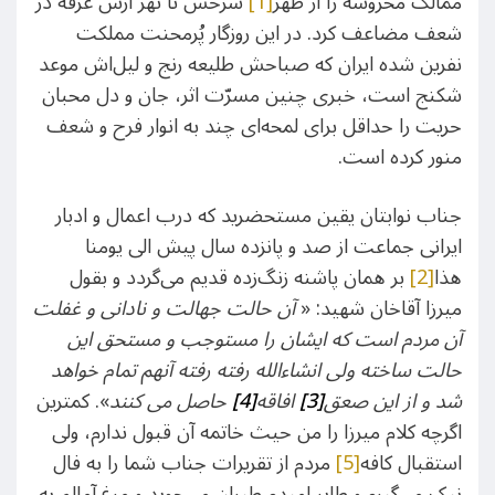
ممالک محروسه را از ظَهر
[1]
سرخس تا نهر ارس غرقه در
شعف مضاعف کرد. در این روزگار پُرمحنت مملکت
نفرین شده ایران که صباحش طلیعه رنج و لیل‌اش موعد
شکنج است، خبری چنین مسرّت اثر، جان و دل محبان
حریت را حداقل برای لمحه‌ای چند به انوار فرح و شعف
منور کرده است.
جناب نوابتان یقین مستحضرید که درب اعمال و ادبار
ایرانی جماعت از صد و پانزده سال پیش الی یومنا
هذا
[2]
بر همان پاشنه زنگ‌زده قدیم می‌گردد و بقول
میرزا آقاخان شهید: «
آن حالت جهالت و نادانی و غفلت
آن مردم است که ایشان را مستوجب و مستحق این
حالت ساخته ولی انشاءالله رفته رفته آنهم تمام خواهد
شد و از این صعق
[3]
افاقه
[4]
حاصل می کنند
». کمترین
اگرچه کلام میرزا را من حیث خاتمه آن قبول ندارم، ولی
استقبال کافه
[5]
مردم از تقریرات جناب شما را به فال
نیک می‌گیرم و طایر امیدم طیران می‌جوید و مرغ آمالم به