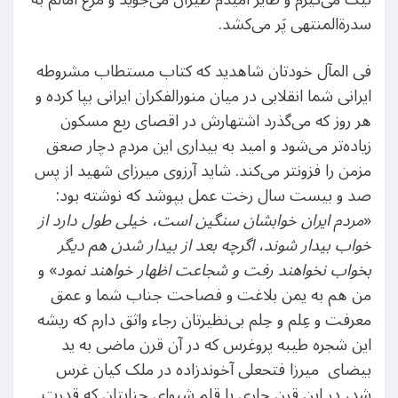
سدرةالمنتهی پَر می‌کشد.
فی المآل خودتان شاهدید که کتاب مستطاب مشروطه
ایرانی شما انقلابی در میان منورالفکران ایرانی بپا کرده و
هر روز که می‌گذرد اشتهارش در اقصای ربع مسکون
زیاده‌تر می‌شود و امید به بیداری این مردمِ دچار صعق
مزمن را فزونتر می‌کند. شاید آرزوی میرزای شهید از پس
صد و بیست سال رخت عمل بپوشد که نوشته بود:
«
مردم ایران خوابشان سنگین است، خیلی طول دارد از
خواب بیدار شوند، اگرچه بعد از بیدار شدن هم دیگر
بخواب نخواهند رفت و شجاعت اظهار خواهند نمود
» و
من هم به یمن بلاغت و فصاحت جناب شما و عمق
معرفت و عِلم و حِلم بی‌نظیرتان رجاء واثق دارم که ریشه
این شجره طیبه پروغرس که در آن قرن ماضی به ید
بیضای میرزا فتحعلی آخوندزاده در ملک کیان غرس
شد، در این قرن جاری با قلم شیوای جنابتان که قدرت