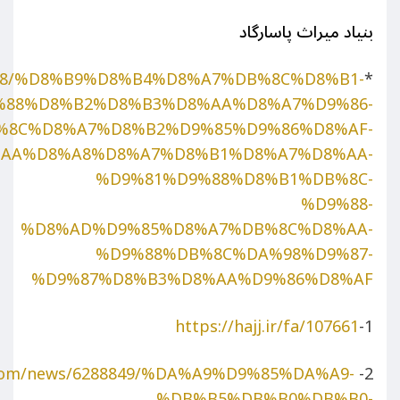
بنیاد میراث پاسارگاد
3322878/%D8%B9%D8%B4%D8%A7%DB%8C%D8%B1-
*
%88%D8%B2%D8%B3%D8%AA%D8%A7%D9%86-
%8C%D8%A7%D8%B2%D9%85%D9%86%D8%AF-
AA%D8%A8%D8%A7%D8%B1%D8%A7%D8%AA-
%D9%81%D9%88%D8%B1%DB%8C-
%D9%88-
%D8%AD%D9%85%D8%A7%DB%8C%D8%AA-
%D9%88%DB%8C%DA%98%D9%87-
%D9%87%D8%B3%D8%AA%D9%86%D8%AF
https://hajj.ir/fa/107661
1-
.com/news/6288849/%DA%A9%D9%85%DA%A9-
2-
%DB%B5%DB%B0%DB%B0-