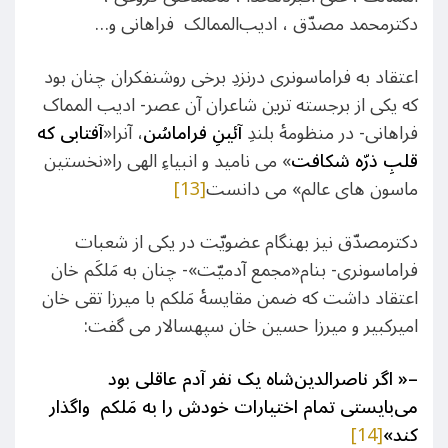
دکترمحمد مصدّق ، ادیب‌الممالک فراهانی و…
اعتقاد به فراماسونری درنزدِ برخی روشنفکران چنان بود
که یکی از برجسته ترین شاعران آن عصر- ادیب المماک
فراهانی- در منظومۀ بلندِ
آئینِ
فراماسُن
، آنرا«
آفتابی که
قلبِ ذرّه شکافت
» می نامید و انبیاءِ الهی را«نخستین
ماسون های عالم» می دانست
[13]
دکترمصدّق نیز بهنگام عضویّت در یکی از شعبات
فراماسونری- بنام«مجمع آدمیّت»- چنان به مَلکَم خان
اعتقاد داشت که ضمن مقایسۀ مَلکم با میرزا تقی خان
امیرکبیر و میرزا حسین خان سپهسالار می گفت:
–
«
اگر ناصرالدین‌شاه یک نفر آدم عاقلی بود
می‌بایستی تمام اختیارات خودش را به مَلکم واگذار
کند»
[14]