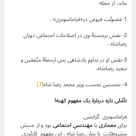
ماند، از جمله:
1-عضویّت فروغی در«فراماسونری» ،
2- نقش برجستۀ وی در اصلاحات اجتماعی دوران
رضاشاه ،
3-نقش او در تداومِ پادشاهی پس ازحملۀ متّفقین و
تبعید رضاشاه،
4- نخستین نخست وزیر محمد رضا شاه
[7]
تأمّلی تازه دربارۀ یک مفهومِ کهنه
!
فراماسونری گرایشی
برای
معماری
یا
مهندسیِ
اجتماعی
بود و از جنبش
مشروطیّت تا زمان رضا شاه ، این مفهوم کاربُردی