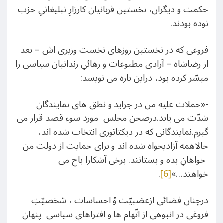
حکمت و دیگران، نخستین قربانیان کارزارِ تبلیغاتیِ حزب
توده بودند.
فروغی که در نخستین روزهای نخست وزیری اش – بعد
از رضاشاه – آزادی مطبوعات و رهائیِ زندانیان سیاسی را
میسّر کرده بود، دراین باره می نویسد:
-«حملات علیه من در جراید و نطق های نمایندگان
شدّت می یابد.درصحن مجلس مورد سوء قصد قرار می
گیرم.نمایندگانی که در دیکتاتوری انتخاب شده اند،
حالاهمه آزادیخواه شده اند و برای حمایت از دولت من
خواهانِ بده و بستانند. برخی آشکارا باج می
خواهند…»
[6]
.
درچنان فضائی ازعصَبیّت وُ احساسات ، شخصیّتِ
فروغی در انبوهی از اتّهام ها و افتراهای سیاسی پنهان