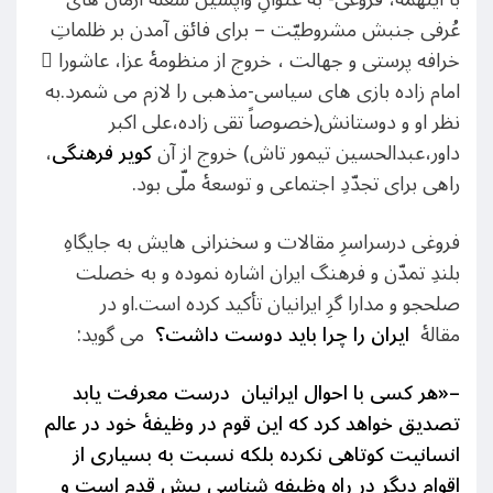
عُرفی جنبش مشروطیّت – برای فائق آمدن بر ظلماتِ
خرافه پرستی و جهالت ، خروج از منظومۀ عزا، عاشورا ُ
امام زاده بازی های سیاسی-مذهبی را لازم می شمرد.به
نظر او و دوستانش(خصوصاً تقی زاده،علی اکبر
داور،عبدالحسین تیمور تاش) خروج از آن
کویر فرهنگی
،
راهی برای تجدّدِ اجتماعی و توسعۀ ملّی بود.
فروغی درسراسرِ مقالات و سخنرانی هایش به جایگاهِ
بلندِ تمدّن و فرهنگ ایران اشاره نموده و به خصلت
صلحجو و مدارا گرِ ایرانیان تأکید کرده است.او در
مقالۀ
ایران را چرا باید دوست داشت؟
می گوید:
–
«هر کسی با احوال ایرانیان درست معرفت یابد
تصدیق خواهد کرد که این قوم در وظیفۀ خود در عالم
انسانیت کوتاهی نکرده بلکه نسبت به بسیاری از
اقوام دیگر در راه وظیفه ‌‌شناسی پیش قدم است و