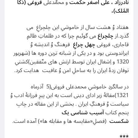
نادرزاد ، علی اصغر حکمت
و محمّدعلی
فروغی (ذُکا
المُلک)،
هفتاد وُ هشت سال از خاموشیِ این چلچراغِ می
گذرد.از
چلچراغ
می گوئیم چرا که در ظلماتِ ظالمِ
قاجاری، فروغی
چهل چراغِ
فرهنگ وُ اندیشه وُ
ایراندوستی بود و در یکی از شبانه ترین دوره ها (شهریور
1320 و اِشغال ایران توسط ارتش های متّفقین)کشتیِ
توفان زدۀ ایران را به ساحلِ امن وُ عافیت هدایت کرد.
در سالگردِ خاموشیِ محمدعلی فروغی(5 آذرماه
1321)مقالۀ زیر ادای دینی است به این پیرِ فرزانۀ ادب وُ
سیاست وُ فرهنگِ ایران . بخشی از این مقاله در چاپ
پنجم کتاب
آسیب شناسی یک
شکست
(فصلِ«مقایسه ها و مقابله ها») آمده است.
***