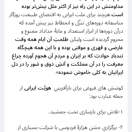
مداومتش در این راه نیز از اکثر ملل بیش‌تر بوده
است
.هرچند برای ملت ایرانی به اقتضای طبیعت روزگار
متاسفانه دوره‌های تنزّل و انحطاط نیز پیش آمده که
درآن دوره‌ها از ابراز استعداد و مایۀ خداداد ممنوع و
محروم گردیده است ولیکن
ظلمتِ آن ایام همه وقت
عارضی و قهری و موقتی بوده و با این همه هیچگاه
تندبادِ حوادث که بر ایران و مردم آن هجوم آورده چراغ
معرفت را در آن مملکت و آتشِ ذوق و شور را در دل
ایرانیان به کلی خاموش ننموده
».
کوشش های فروغی برای بازآفرینیِ
هویّت ایرانی
از
جمله عبارت بود:
۱-تلاش برای بازسازی تخت جمشید،
۲- برگزاریِ جشن هزارۀ فردوسی با شرکت بسیاری از