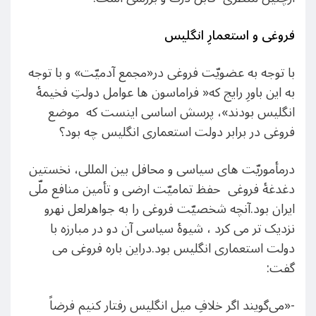
فروغی و استعمارِ انگلیس
با توجه به عضویّت فروغی در«مجمع آدمیّت» و با توجه
به این باورِ رایج که« فراماسون ها عوامل دولتِ فخیمۀ
انگلیس بودند»، پرسش اساسی اینست که موضع
فروغی در برابر دولت استعماری انگلیس چه بود؟
درمأموریّت های سیاسی و محافل بین المللی، نخستین
دغدغۀ فروغی حفظ تمامیّت ارضی و تأمین منافع ملّی
ایران بود.آنچه شخصیّت فروغی را به جواهرلعل نهرو
نزدیک تر می کرد ، شیوۀ سیاسی آن دو در مبارزه با
دولت استعماری انگلیس بود.دراین باره فروغی می
گفت:
-«می‌گویند اگر خلافِ میل انگلیس رفتار کنیم فرضاً