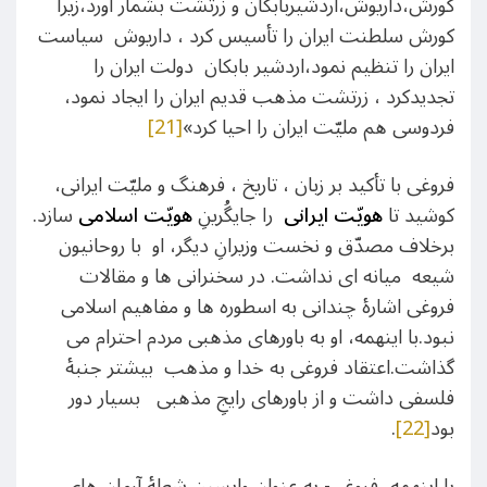
کورش،داریوش،اردشیربابکان و زرتشت بشمار آورد،زیرا
کورش سلطنت ایران را تأسیس کرد ، داریوش سیاست
ایران را تنظیم نمود،اردشیر بابکان دولت ایران را
تجدیدکرد ، زرتشت مذهب قدیم ایران را ایجاد نمود،
فردوسی هم ملیّت ایران را احیا کرد»
[21]
فروغی با تأکید بر زبان ، تاریخ ، فرهنگ و ملیّت ایرانی،
کوشید تا
هویّت ایرانی
را جایگُرینِ
هویّت اسلامی
سازد.
برخلاف مصدّق و نخست وزیرانِ دیگر، او با روحانیون
شیعه میانه ای نداشت. در سخنرانی ها و مقالات
فروغی اشارۀ چندانی به اسطوره ها و مفاهیم اسلامی
نبود.با اینهمه، او به باورهای مذهبی مردم احترام می
گذاشت.اعتقاد فروغی به خدا و مذهب بیشتر جنبۀ
فلسفی داشت و از باورهای رایجِ مذهبی بسیار دور
بود
[22]
.
با اینهمه، فروغی- به عنوانِ واپسین شعلۀ آرمان های