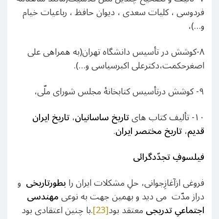
فردوسی ، کلیات سعدی ، دیوان حافظ ، رباعیات خیام
و…)،
۸-کوشش در تأسیس دانشگاه تهران(به همراهی علی
اصغرحکمت،دکترعلی اکبرسیاسی و…).
۹- کوشش درتأسیس کتابخانۀ مجلس شورای ملّی،
۱۰- تألیف کتاب های
تاریخ ساسانیان
،
تاریخ ایران
قدیم
،
تاریخ مختصر ایران
.
فیلسوفِ تجدّدگرائی
فروغی ازآغازِجوانی، حلِ مشکلات ایران را
بطورتاریخی
و
دراز مدّت می دید و بهمین جهت به نوعی
مهندسی
اجتماعیِ تدریجی
معتقد بود
[23]
.با چنین اعتقادی بود