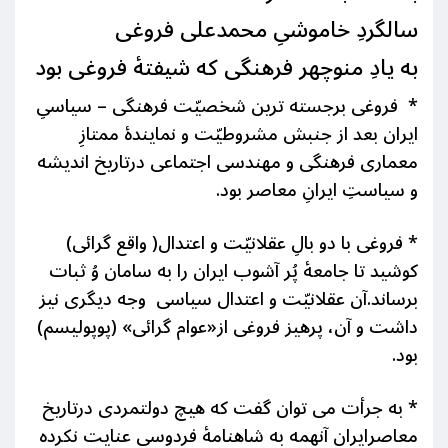
سالگردِ خاموشیِ محمدعلی فروغی
به یادِ منوچهر فرهنگی که شیفتۀ فروغی بود
* فروغی برجسته ترین شخصیّت فرهنگی – سیاسیِ
ایران بعد از جنبش مشروطیّت و نمایندۀ ممتازِ
معماری فرهنگی و مهندسی اجتماعی درتاریخ اندیشه
و سیاستِ ایرانِ معاصر بود.
* فروغی با دو بالِ عقلانیّت و اعتدال( واقع گرائی)
کوشید تا جامعۀ پُر آشوب ایران را به سامان وُ ثبات
برساند.آن عقلانیّت و اعتدال سیاسی وجه دیگری نیز
داشت و آن، پرهیز فروغی از«عوام گرائی» (پوپولیسم)
بود.
*
به جرأت می توان گفت که هیچ دولتمردی درتاریخ
معاصرایران آنهمه به شاهنامۀ فردوسی عنایت نکرده