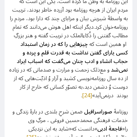
این روزنامه به وطن ما کرده است، یکی این است که
مردم ایران از هرچه روزنامه بود آزرده‌ خاطر بودند، تربیت
به واسطۀ شیرینی بیان و مزایای چند که دارا بود، مردم را
روزنامه‌خوان کرد.دیگر اینکه اهل هوش می‌دانند که تمام
مطالب گفتنی را ذُکاءالملک در تربیت گفته و هنر بزرگِ
او همین است که
چیزهایی را که در زمان استبداد
کسی یارای گفتن نداشت به قدرت قلم و پرده و
حجاب انشاء و ادب چنان می‌گفت که اسباب ایراد
نمی‌شد
و مع‌ذلک زحمت و مرارت و صدماتی که در زیاده
از ده سال روزنامه‌نویسی کشید و آزار وُ اذیّت‌هایی که از
دوست وُ دشمن دید،به تصوّرِ کسانی که خارج از کار
بودند درنمی‌آید»
[24]
.
روزنامۀ
صوراسرافیل
ضمن شرحِ بلندی در بارۀ زندگی و
خدمات فرهنگی محمدحسین فروغی ، مرگِ وی
را«
فاجعۀ ادبی
»دانست که«شاید به این نزدیکی