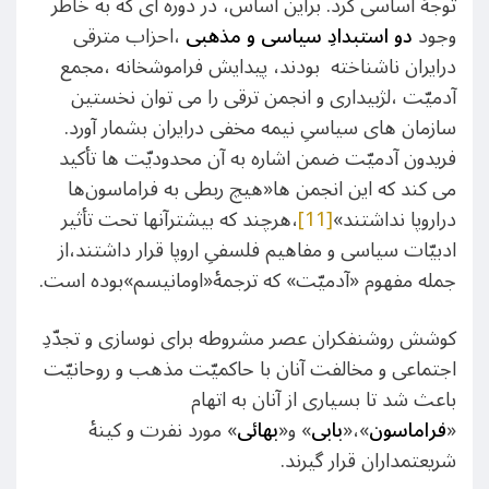
توجۀ اساسی کرد. براین اساس، در دوره ای که به خاطر
وجود
دو استبدادِ سیاسی و مذهبی
،احزاب مترقی
درایران ناشناخته بودند، پیدایش فراموشخانه ،مجمع
آدمیّت ،لژبیداری و انجمن ترقی را می توان نخستین
سازمان های سیاسیِ نیمه مخفی درایران بشمار آورد.
فریدون آدمیّت ضمن اشاره به آن محدودیّت ها تأکید
می کند که این انجمن ها«هیچ ربطی به فراماسون‌ها
دراروپا نداشتند»
[11]
،هرچند که بیشترآنها تحت تأثیر
ادبیّات سیاسی و مفاهیم فلسفیِ اروپا قرار داشتند،از
جمله مفهوم «آدمیّت» که ترجمۀ«اومانیسم»بوده است.
کوشش روشنفکران عصر مشروطه برای نوسازی و تجدّدِ
اجتماعی و مخالفت آنان با حاکمیّت مذهب و روحانیّت
باعث شد تا بسیاری از آنان به اتهام
«
فراماسون
»،«
بابی
» و«
بهائی
» مورد نفرت و کینۀ
شریعتمداران قرار گیرند.