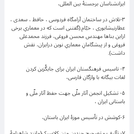
ایرانشناسان برجستۀ بین المللی،
۳-تلاش در ساختمان آرامگاه فردوسی ، حافظ ، سعدی ،
عطارنیشابوری ، خیّام.(گفتنی است که در معماریِ برخی
ازاین بناها مهندس محسن فروغی، فرزند محمدعلی
فروغی و از پیشگامانِ معماریِ نوین درایران، نقش
داشت).
۴- تاسیس فرهنگستان ایران برای جایگُزین کردن
لغات بیگانه با واژگان فارسی،
۵- تشکیل انجمن آثار ملّی جهت حفظ آثار ملّی و
باستانی ایران ،
۶-کوشش در تأسیس موزۀ ایران باستان،
۷- تآلیف و تصحیح چندین متن کلاسیک(مانند شاهنامۀ