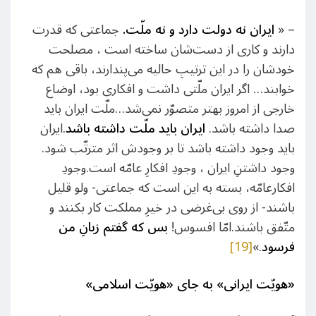
– «
ایران نه دولت دارد و نه ملّت
.
جماعتی که قدرت
دارند و کاری از دست‌شان ساخته است ، مصلحت
خودشان را در این ترتیبِ حالیه می‌پندارند، باقی هم که
خوابند… اگر ایران ملّتی داشت و افکاری بود، اوضاع
خارجی از امروز بهتر متصوّر نمی‌شد…ملّت ایران باید
صدا داشته باشد.
ایران باید ملّت داشته باشد
.ایران
باید وجود داشته باشد تا بر وجودش اثر مترتّب شود.
وجود داشتنِ ایران ، وجودِ افکارِ عامّه است.وجودِ
افکارعامّه، بسته به این است که جماعتی- ولو قلیل
باشند- از روی بی‌غرضی در خیرِ مملکت کار بکنند و
متّفق باشند.امّا افسوس!
بس که گفتم زبانِ من
فرسود
.»
[19]
«هویّت ایرانی» به جای «هویّت اسلامی»