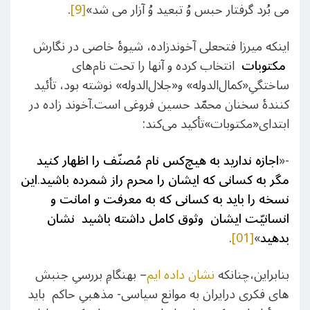
می بُرد گرفتار حبس وُ تبعید وُ آزار می شد»
[9]
.
اینکه میرزا فتحعلی آخوندزاده، شيوۀ خاصی در نگارش
مكتوبات
انتخاب كرده و آنها را تحت نام‌های
ساختگیِ«كمال‌الدوله» و«جلال‌الدوله» نوشته بود، تأئید
کنندۀ سخنان محمّد حسین فروغی است.آخوند زاده در
ابتدای«مكتوبات»تأكيد می‌كند:
-«
اجازه نداريد به هيچ‌كس نام مُصنّف را اظهار كنيد
مگر به كسانی كه ايشان را محرم راز شمرده باشيد
.
اين
نسخه را بايد به كسانی كه به معرفت و امانت و
انسانيّت ايشان وثوق كامل داشته باشيد نشان
بدهيد
»
[
1]
0
.
بنابراین،چنانکه
نشان داده ایم
– بهنگامِ بررسیِ جنبش
های فکری درایران به موانع سیاسی- مذهبیِ حاکم باید