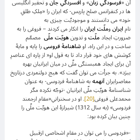
آن «
فرسودگیِ زبان
» و
افسردگیِ جان
و تحقیر انگلیسی
ها در کنفرانس صلح پاریس- که ایران را «مِلکِ طلقِ
خود» می دانستند و موجودیّت چیزی به
نام
ایران
و
ملّت ایران
را انکار می کردند – فروغی را به
ضرورتِ ایجاد
ملّت
و تدوین
هویّت ملّی
مصمّم
ساخت و در این راه، او
شاهنامۀ فروسی
را پایه و مایۀ
کوشش های خود قرار داد تا به قول او« از پاره ای عناصرِ
آن برای ایجاد همبستگی ملّی در میان ایرانیان بهره
ببرَد». به جرأت می توان گفت که هیچ دولتمردی درتاریخ
معاصرایران
آنهمه
به شاهنامۀ فردوسی- به عنوان
شناسنامۀ هویّتِ ملّی ایرانیان -توجّه نکرده مگر
محمدعلی فروغی
[20]
. او در سخنرانیِ«مقام ارجمند
فردوسی» (به سال 1312) شیرازۀ این هویّت ملّی را
چنین بیان کرده بود:
-«فردوسی را می توان در مقام اشخاصی ازقبیل