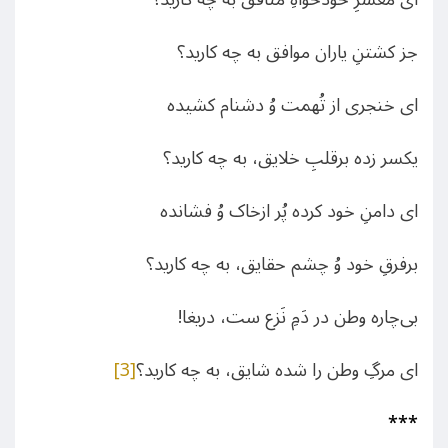
جز کشتنِ یاران موافق به چه کارید؟
ای خنجری از تُهمت وُ دشنام کشیده
یکسر زده برقلبِ خلایق، به چه کارید؟
ای دامنِ خود کرده پُر ازخاک وُ فشانده
برفرقِ خود وُ چشم حقایق، به چه کارید؟
بی‌چاره وطن در دَمِ نَزع ست، دریغا!
‌ای مرگِ وطن را شده شایق، به چه کارید؟
[3]
***