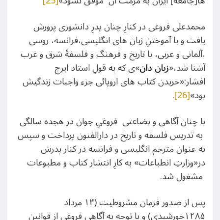
ها[جامعۀ] ایران به مرمّت آن موفق نشود»
[25]
محمدعلی فروغی در کنارِ چنان پدرِ دانشوری پرورش
یافت و با آموختنِ زبان های انگلیسی،فرانسه، روسی
،آلمانی و عربی، با تاریخ و فرهنگ و فلسفۀ شرق و غرب
آشنا شد،«
زبان
دان
»ی که به قولِ استاد ایرج
افشار:«خریدن کتاب های اروپائی جزء واجبات زندگیش
بود»
[26]
.
با چنان آگاهی و بضاعتی فروغیِ جوان در هجده سالگی
به تدریس فلسفه و تاریخ در دارالفنون پرداخت و سپس
به عنوان مترجم انگلیسی و فرانسه در کنار پدرش
در«وزارتِ انطباعات» به کارِ انتشار کتاب و مطبوعات
مشغول شد.
پس از صدور فرمان مشروطیت (۱۴ مرداد
۱۲۸۵خورشیدی) و با توجه به آگاهی فروغی از قوانین