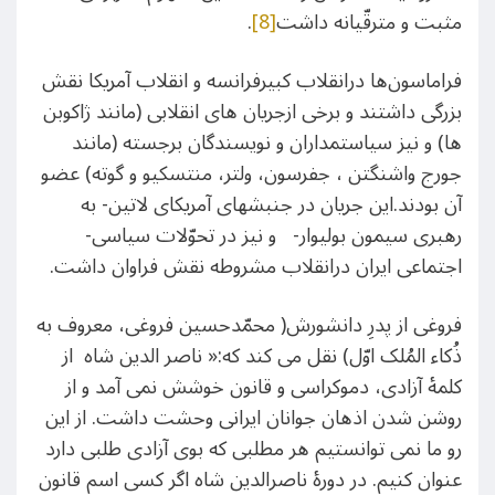
مثبت و مترقّیانه داشت
[8]
.
فراماسون‌ها درانقلاب کبیرفرانسه و انقلاب آمریکا نقش
بزرگی داشتند و برخی ازجریان های انقلابی (مانند ژاکوبن
ها) و نیز سیاستمداران و نویسندگان برجسته (مانند
جورج واشنگتن ، جفرسون، ولتر، منتسکیو و گوته) عضو
آن بودند.این جریان در جنبشهای آمریکای لاتین- به
رهبری سیمون بولیوار- و نیز در تحوّلات سیاسی-
اجتماعی ایران درانقلاب مشروطه نقش فراوان داشت.
فروغی از پدرِ دانشورش( محمّدحسین فروغی، معروف به
ذُکاء المُلک اوّل) نقل می کند که:« ناصر الدین شاه از
کلمۀ آزادی، دموکراسی و قانون خوشش نمی آمد و از
روشن شدن اذهان جوانان ایرانی وحشت داشت. از این
رو ما نمی توانستیم هر مطلبی که بوی آزادی طلبی دارد
عنوان کنیم. در دورۀ ناصرالدین شاه اگر کسی اسم قانون