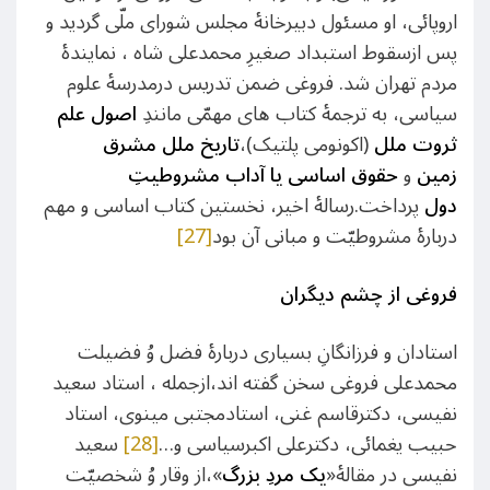
اروپائی، او مسئول دبیرخانۀ مجلس شورای ملّی گردید و
پس ازسقوط استبداد صغیرِ محمدعلی‌ شاه ، نمایندۀ‌
مردم تهران شد. فروغی ضمن تدریس درمدرسۀ علوم
سیاسی، به ترجمۀ کتاب های مهمّی مانندِ
اصول علم
ثروت ملل
(اکونومی پلتیک)،
تاریخ ملل مشرق
زمین
و
حقوق اساسی یا آداب مشروطیتِ
دول
پرداخت.رسالۀ اخیر، نخستین کتاب اساسی و مهم
دربارۀ مشروطیّت و مبانی آن بود
[27]
فروغی از چشم دیگران
استادان و فرزانگانِ بسیاری دربارۀ فضل وُ فضیلت
محمدعلی فروغی سخن گفته اند،ازجمله ، استاد سعید
نفیسی، دکترقاسم غنی، استادمجتبی مینوی، استاد
حبیب یغمائی، دکترعلی اکبرسیاسی و…
[28]
سعید
نفیسی در مقالۀ«
یک مردِ بزرگ
»،از وقار وُ شخصیّت