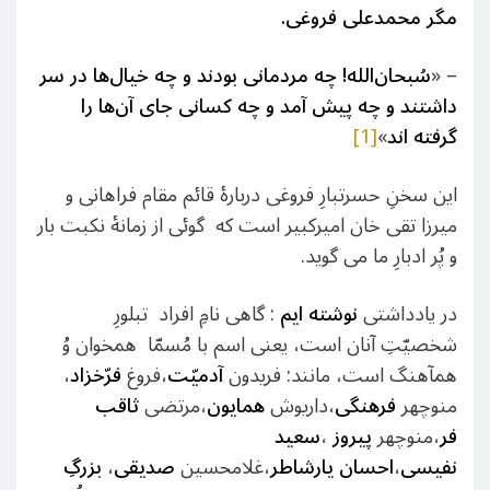
مگر محمدعلی فروغی.
– «
سُبحان‌الله! چه مردمانی بودند و چه خیال‌ها در سر
داشتند و چه پیش آمد و چه کسانی جای آن‌ها را
گرفته اند
»
[1]
این سخنِ حسرتبارِ فروغی دربارۀ قائم ‌مقام فراهانی و
میرزا تقی خان امیرکبیر است که گوئی از زمانۀ نکبت بار
و پُر ادبارِ ما می گوید.
در یادداشتی
نوشته ایم
: گاهی نامِ افراد تبلورِ
شخصیّتِ آنان است، یعنی اسم با مُسمّا همخوان وُ
همآهنگ است، مانند: فریدون
آدمیّت
،فروغ
فرّخزاد
،
منوچهر
فرهنگی
،داریوش
همایون
،مرتضی
ثاقب
فر
،منوچهر
پیروز
،
سعید
نفیسی
،
احسان
یارشاطر
،غلامحسین
صدیقی
،
بزرگِ