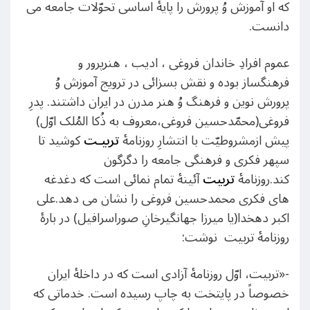
که او آموزش وُ پرورش را پایۀ اساسی تحوّلات جامعه می
دانست.
عموم افرادِ خاندان فروغی ، ادیب ، هنرپرور و
فرهنگساز بوده و نقش بسزائی در ترویج آموزش وُ
پرورش نوین و فرهنگ وُ هنر مدرن در ایران داشتند. پدرِ
فروغی(محمّدحسین فروغی،معروف به ذُکا المُلک اوّل)
پیش ازمشروطیّت با انتشارِ روزنامۀ
تربیـت
کوشید تا
سپهر فکری و فرهنگی جامعه را دگرگون
کند.روزنامۀ
تربیت
آئینۀ تمام نمائی است که دغدغه
های فکری محمدحسین فروغی را نشان می دهد.علی
اکبر دهخدا(یا میرزا جهانگیرخانِ صوراسرافیل) در بارۀ
روزنامۀ تربیت نوشت:
-«تربیت، اوّل روزنامۀ آزادی است که در داخلۀ ایران
خصوصاً در پایتخت به چاپ رسیده است. خدماتی که