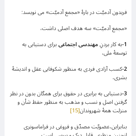
فریدون آدمیّت در بارۀ «مجمع آدمیّت» می ‏نویسد:
«مجمع آدمیّت» سه هدف اصلی داشت،
1-
به کار بردنِ
مهندسی اجتماعی
برای دستیابی به
توسعۀ‏ ملی،
2-
کسب آزادی فردی به منظور شکوفایی عقل و اندیشۀ
بشری،
3-
دست‏یابی به برابری در حقوق برای‏ همگان بدون در نظر
گرفتن اصل و نسب و مذهب‏ به منظور حفظ شأن و
منزلت همۀ شهروندان
[15]
بنابراین،عضویّت مصدّق و فروغی در فراماسونری
ازچنین منظری قابل درک و بررسی است.