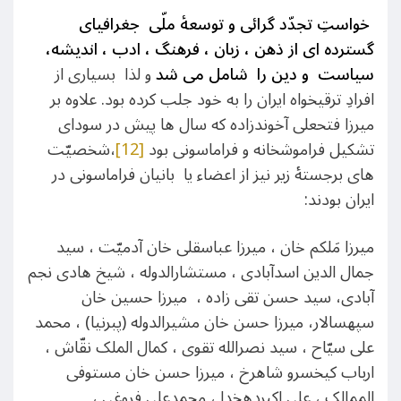
خواستِ تجدّد گرائی و توسعۀ ملّی جغرافیای
گسترده ای از ذهن ، زبان ، فرهنگ ، ادب ، اندیشه،
سیاست و دین را شامل می شد
و لذا
بسیاری از
افرادِ ترقیخواه ایران را به خود جلب کرده بود. علاوه بر
میرزا فتحعلی آخوندزاده که سال ها پیش در سودای
تشکیل فراموشخانه و فراماسونی بود
[12]
،شخصیّت
های برجستۀ زیر نیز از اعضاء یا بانیان فراماسونی در
ایران بودند:
میرزا مَلکم خان ، میرزا عباسقلی خان آدمیّت ، سید
جمال الدین اسدآبادی ، مستشارالدوله ، شیخ هادی نجم
آبادی، سید حسن تقی زاده ، میرزا حسین خان
سپهسالار، میرزا حسن خان مشیرالدوله (پبرنیا) ، محمد
علی سیّاح ، سید نصرالله تقوی ، کمال الملک نقّاش ،
ارباب کیخسرو شاهرخ ، میرزا حسن خان مستوفی
الممالک ، علی اکبردهخدا ، محمدعلی فروغی ،