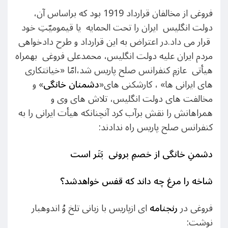
فروغی از مخالفان قرارداد 1919 بود که براساس آن،
دولت انگلیس ایران را تحت الحمایه یا قیمومیّتِ خود
قرار می داد.در اعتراض به این قرارداد و طرح دادخواهی
مردم ایران علیه دولت انگلیس، محمدعلی فروغی بهمراه
هیأتی عازمِ کنفرانس صلح پاریس شد،امّا «خیانتکاری
های ایرانی ها» ، کارشکنی های«
دشمنان
خانگی
» و
مخالفت های دولت انگلیس، تلاش های وی و
همراهانش را نقش برآب کرد آنچنانکه هیأت ایرانی را به
کنفرانس صلح پاریس راه ندادند:
دشمنِ خانگی از خصمِ برونی بَتَر است
شاخه را مرغ چه داند که قفس خواهدشد؟
فروغی در
رنجنامه
ای ازپاریس با زبانی تلخ وُ اندوهبار
نوشت: