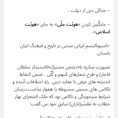
– جدائی دین از دولت ،
– جایگُزین کردنِ «
هویّت ملّی
» به جای «
هویّت
اسلامی
»،
-ناسیونالیسم ایرانی مبتنی بر تاریخ و فرهنگ ایران
باستان.
ضرورتِ مبارزه با«دشمن مشترک»(استبدادِ سلطان
قاجار) و طرح شعارهای مُبهم و کُلّی ، ضمن التقاطِ
اندیشه های عرفی با عقاید دینی راهِ اختلافاتِ آینده و
ناکامی های جنبش مشروطه را هموار ساخت.درچنان
شرایطِ سرخوردگی و ناکامی بود که ملک الشعرای بهار
خطاب به مَعْشَر(یارانِ) سابقِ خود می گفت:
ای مَعْشَرِ خودخواهِ منافق به چه کارید؟