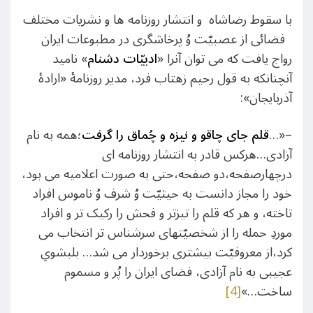
با سقوط رضاشاه و انتشار روزنامه ها و نشریات مختلف
فضائی از عصبیّت وُ پرخاشگری در مطبوعات ایران
رواج یافت که می توان آنرا «
ادبیّات دشنام
» نامید
آنچنانکه به قول رحیم زهتاب فرد، مدیر روزنامۀ «ارادۀ
آذربایجان»:
–«…
قلم جای چاقو و نیزه و چُماق را گرفت
؛همه به نام
آزادی…هرکس قادر به انتشار روزنامه ای
درچهارصفحه،دو صفحه،حتی به صورت اعلامیه می بود،
خود را مجاز دانست به حیثیّت وُ شرف وُ ناموس افراد
تاخته، و هر که قلم را تیزتر و فحش را رکیک تر و افراد
موردِ حمله را از شخصیّتهای سرشناس تر انتخاب می
کرد،از معروفیّت بیشتری برخوردار می شد… بلبشویِ
عجیبی به نام آزادی، فضای ایران را پُر و مسموم
ساخت…»
[4]