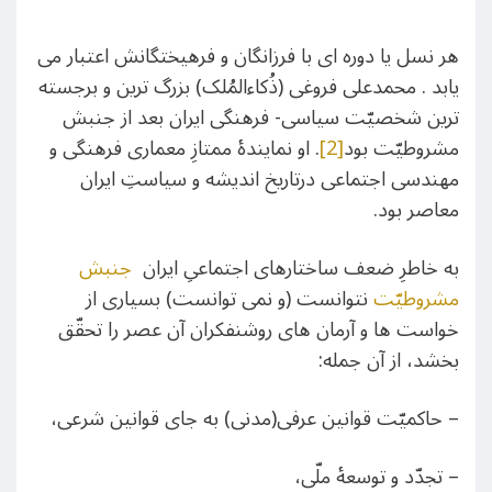
هر نسل یا دوره ‌ای با فرزانگان و فرهیختگانش اعتبار می
یابد . محمدعلی فروغی (ذُکاءالمُلک) بزرگ ترین و برجسته
ترین شخصیّت سیاسی- فرهنگی ایران بعد از جنبش
مشروطیّت بود
[2]
. او نمایندۀ ممتازِ معماری فرهنگی و
مهندسی اجتماعی درتاریخ اندیشه و سیاستِ ایران
معاصر بود.
به خاطرِ ضعف ساختارهای اجتماعیِ ایران
جنبش
مشروطیّت
نتوانست (و نمی توانست) بسیاری از
خواست ها و آرمان های روشنفکران آن عصر را تحقّق
بخشد، از آن جمله:
– حاکمیّت قوانین عرفی(مدنی) به جای قوانین شرعی،
– تجدّد و توسعۀ ملّی،