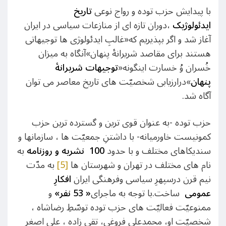
با پیدایش حزب توده و رواج نوعی
تاریخ
ایدئولوژیک
،دوران تازه ای از منازعات سیاسی در ایران
آغاز شد و اگر بپذیریم که«غالبِ ایدئولوژی ها توجیهاتی
هستند برای مقاصد شریرانۀ پنهان»آنگاه به میزان
خُسران وُ خسارت اینگونه«
توجیهات شریرانۀ
پنهان
»درارزیابی شخصیّت های تاریخ معاصر می توان
آگاه شد.
حزب توده -به عنوان قوی ترین و گسترده ترین حزب
کمونیست خاورمیانه- با داشتنِ جمعیّت ها ، سازمانها و
سندیکاهای مختلف و با حدود
100
نشریه و
روزنامه
به
نام های مختلف در تهران و شهرستان ها
[5]
به مدّت
نیم قرن درسپهرِ سیاسی وفرهنگی ایران
افکارِ
عمومی
ساخت.با توجه به ماجرای
«
53
نفر»
و
ممنوعیّت فعالیّت های حزب توده توسّطِ رضاشاه ،
شخصیّت او، محمدعلی فروغی، تقی زاده ، علی اصغر