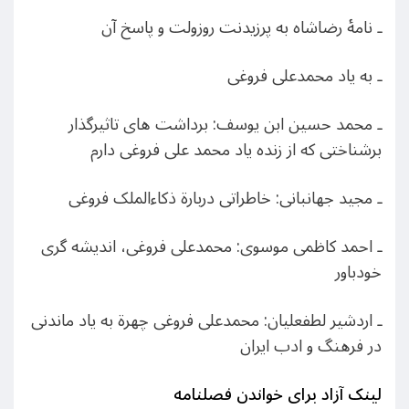
ـ نامۀ رضاشاه به پرزیدنت روزولت و پاسخ آن
ـ به یاد محمدعلی فروغی
ـ محمد حسین ابن یوسف: برداشت های تاثیرگذار
برشناختی که از زنده یاد محمد علی فروغی دارم
ـ مجید جهانبانی: خاطراتی دربارة ذکاءالملک فروغی
ـ احمد کاظمی موسوی: محمدعلی فروغی، اندیشه گری
خودباور
ـ اردشیر لطفعلیان: محمدعلی فروغی چهرة به یاد ماندنی
در فرهنگ و ادب ایران
لینک آزاد برای خواندن فصلنامه