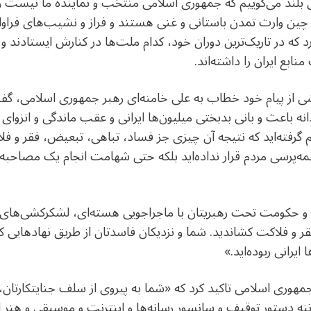
دای بلند می‌گوییم که جمهوری اسلامی منتخب و نماینده ما نیست 
 وارث تمدن باستانی و غنی هستند و فراز و نشیب‌های فراوانی 
 که در تاریک‌ترین دوران خود، کدام ملت‌ها در کنارش ایستادند و ک
ع ایران را داشته‌اند.
م گرفته‌اید که نتیجه آن چیزی جز فساد، تباهی، تبعیض، فقر و ف
‌پرسی مردم قرار نداده‌اید بلکه حتی شهامت انجام یک مصاحبه ح
و حکومت تحت رهبریتان با ماجراجویی هسته‌ای، لشکرکشی‌های 
فقر و فلاکت کشاندید. شما و نزدیکان فاسدتان از طریق نهادهایی ک
ایرانی ربوده‌اید.»
وری اسلامی تاکید کرد که «شما به پیروی از سلف جنایتکارتان، ی
نه دستور توقیف و سانسور رسانه‌ها و اینترنت و موسیقی و هنر ای