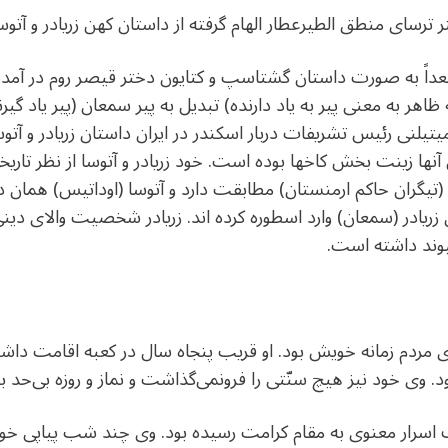
رسای منطق الطیرعطار الهام گرفته از داستان کهن زریادر و آتو
که بعداً به صورت داستان گشتاسپ و کتایون دختر قیصر روم در آم
اهر به معنی پیر به یاد دارنده) تبدیل به پیر سمعان (پیر یاد گیرن
یلنی رئیس تشریفات دربار اسکندر در ایران داستان زریادر و آتوسا
ا زینت بخش کاخها بوده است. خود زریادر و آتوسا از نظر تاریخی
(تیگران حاکم ارمنستان) مطابقت دارد و آتوسا (اوداتیس) همان 
 زریادر (سمعان) وارد اسطوره کرده اند. زریادر شخصیت والای د
یوند داشته است.
ردم زمانه خویش بود. او قریب پنجاه سال در کعبه اقامت داشت
 وی خود نیز هیچ سنّتی را فرونمی‌گذاشت و نماز و روزه بی‌حد به‌ج
ف اسرار معنوی به مقام کرامت رسیده بود. وی چند شب پیاپی خوا