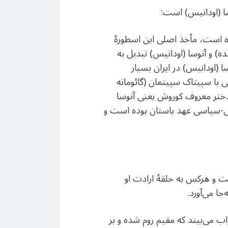
سا (اوداتیس) است:
ده است، مأخذ اصلی این اسطورهٔ
ده) و آتوسا (اوداتیس) تبدیل به
 (اوداتیس) در ایران بسیار
 با سپیتاک سپیتمان (گائوماته
دختر معروف کوروش یعنی آتوسا
ینی-سیاسی عهد باستان بوده است و
 و هرکس به حلقهٔ ارادت او
ا می‌آورد.
ب می‌بیند که مقیم روم شده و بر