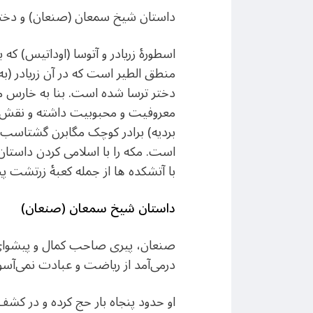
داستان شیخ سمعان (صنعان) و دختر ت
اسطورهٔ زریادر و آتوسا (اوداتیس) 
منطق الطیر است که در آن زریادر (به ظ
دختر ترسا شده است. بنا به خارس میت
معروفیت و محبوبیت داشته و نقش آنه
بردیه) برادر کوچک مگابرن گشتاسب 
است. مکه را با اسلامی کردن داستان
با آتشکده ها از جمله کعبۀ زرتشت پ
داستان شیخ سمعان (صنعان
)
صنعان، پیری صاحب کمال و پیشوای م
درمی‌آمد از ریاضت و عبادت نمی‌آسود.
او حدود پنجاه بار حج کرده و در کش