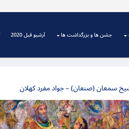
جشن ها و بزرگداشت ها
آرشیو قبل 2020
V
یخ سمعان (صنعان) – جواد مفرد کهلان