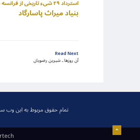
* استرداد ۲۹ شی‌ء تاریخی از فرانسه به ایران
بنیاد میراث پاسارگاد
Read Next
آن روزها ـ شیرین رضویان
تمام حقوق مربوط به این وب سا
rtech