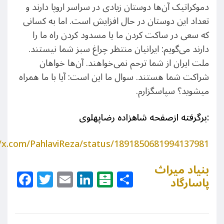
دموکراتیک آن‌ها دوستان زیادی در سراسر اروپا دارند و
تعداد این دوستان در حال افزایش است. اما به کسانی
که سعی در ساکت کردن ما یا مسدود کردن راه ما را
دارند می‌گویم: ایرانیان منتظر چراغ سبز شما نیستند.
ملت ایران از شما ترحم نمی‌خواهند. آن‌ها خواهان
شراکت شما هستند. سوال ما این است: آیا با ما همراه
می​شوید؟ سپاسگزارم.
:برگرفته ازصفحه شاهزاده رضاپهلوی
//x.com/PahlaviReza/status/1891850681994137981
بنیاد میراث
Facebook
Twitter
Email
LinkedIn
Balatarin
Share
پاسارگاد