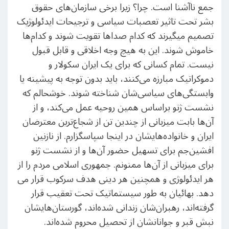
جمع ناآشنا است. چرا؟ زیرا برخی سازمان‌های حقوق
بشر تحت تاثیر تعصبات سیاسی و ترجیحات ایدئولوژیک
تصمیم می​گیرند که کدام صداها تقویت شوند و کدام‌ها
خاموش شوند. این به هیچ وجه اخلاقی و قابل قبول
نیست. تمام کسانی که برای یک ایران سکولار و
دموکراتیک مبارزه می‌کنند، باید بدون توجه به پیشینه یا
وابستگی‌های سیاسی‌شان شناخته شوند. خوشحالم که
نشست ژنو براساس همین روحیه عمل می‌کند، و از
آن‌ها بابت میزبانی از چندین تن از شجاع‌ترین معترضان
ایران و خانواده‌هایشان در اینجا سپاسگزارم. از نازنین
افشین‌جم برای تسهیل حضور آن‌ها و از نشست ژنو
برای میزبانی از آن‌ها ممنونم. جمهوری اسلامی مردم را از
هر ایدئولوژی‌ و همچنین هر دینی هدف سرکوب قرار می​
‌دهد. بهائیان به طور سیستماتیک تحت تعقیب قرار
گرفته‌اند، رهبران‌شان زندانی شده‌اند، گورستان‌هایشان
نبش قبر و جوانانشان از تحصیل محروم شده‌اند.