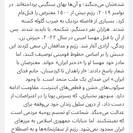
شده‌شان می‌جنگند؛ و آن‌ها بهای سنگینی پرداخته‌اند. در
نوامبر ۲۰۱۹، رژیم بیش از ۱۵۰۰ معترض را قتل‌عام
کرد، بسیاری از فاصله نزدیک به ضرب گلوله کشته
شدند. هزاران نفر دستگیر، شکنجه، یا ناپدید شدند. پس
از آن با قتل مهسا امینی در سال ۲۰۲۲، خیزش زن،
زندگی، آزادی آغاز شد. رژیم و مدافعان آن سعی کردند این
جنبش را بر اساس خطوط قومیتی توصیف کنند، اما
مادر خود مهسا او را «دختر ایران» خواند. معترضان با
شعار پاسخ دادند: «از زاهدان تا کردستان، جانم فدای
ایران.» این صدای یک ملت متحد است. با وجود
سرکوب‌های خشن و قطعی‌های اینترنت، مقاومت ادامه
دارد. منوچهر بختیاری، که پسرش پویا را در اعتراضات از
دست داد، از درون سلول زندان خود بی‌وقفه برای
عدالت می‌جنگد. شجاعت او تجسم روحیه مردمی است
که نمی​شکنند. اما جنایات جمهوری اسلامی به مرزهای
ایران محدود نمی‌شود. رژیم از سفارتخانه‌ها و به اصطلاح