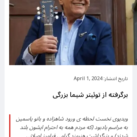
تاریخ انتشار: April 1, 2024
برگرفته از توئیتر شیما بزرگی
ويديوى نخست لحظه ى ورود شاهزاده و بانو ياسمين
به مراسم يادبود (كه مردم همه به احترام ايشون بلند
شدند) و بزرگداشت هنرمند گرامى فرامرز اصلانى