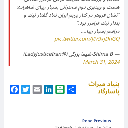
هست و ويديوى دوم سخنرانى بسيار زيباى شاهزاده:
"نشان فروهر در كنار پرچم ايران نماد گفتار نيك و
پندار نيك فرامرز بود."
مراسم بسيار زيبا،…
pic.twitter.com/JtV9xjDhGQ
— Shima B-شیما بزرگی (@LadyJusticeIran)
March 31, 2024
بنیاد میراث
Facebook
Twitter
Email
LinkedIn
Balatarin
Share
پاسارگاد
Read Previous
جشن ملی سیزده به در خجسته باد