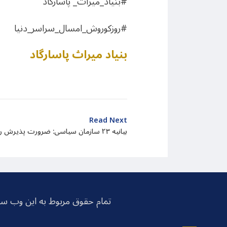
#بنیاد_میراث_ پاسارگاد
#روزکوروش_امسال_سراسر_دنیا
بنیاد میراث پاسارگاد
Read Next
بیانیه ۲۳ سازمان سیاسی:‌ ضرورت پذیرش رهبری شاهزاده رضا پهلوی
تمام حقوق مربوط به این وب سا