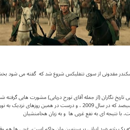
سکندر مقدونی از سوی نتفلیکس شروع شد که گفته می شود بخش ها
رخی تاریخ نگاران (از جمله آقای تورج دریایی) مشورت هایی گرفته 
بینی کرد که این فیلم نیز چون فیلم سیصد که در سال 2009 ، و درست در هم
، با نتیجه ای به نفع غربی ها و به زیان هخامنشیان
 یک رژیم ضد ایرانی بر سرزمین مان حاکم است، غربی ها هم 