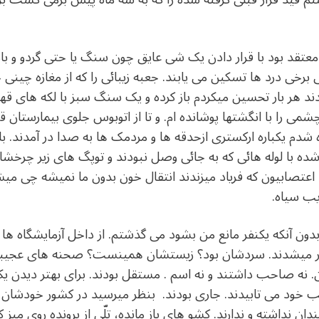
عتقد بود با قرار دادن یک شی عایق چون سنگ یا حتی گردو و با
خی درد ها تسکین می یابند. جعبه زیبائی را که از مغازه چینی
دند هر بار تحسین میکردم باز کرده و یک سنگ سبز با لکه های قهو
می را با انگشتها پوشانده ام. و تا از اتوبوس جلوی بیمارستان ق
 شدم یکباره ارکستری ازحدقه ها و مردمک ها به صدا در آمدند. ب
 رها شده با لوله هائی که به جائی وصل نبودند و توپگ های زیر چ
 اعتصابیون که فریاد میزندند انتقال خون بدون ما نمیشه چی م
یب سیاه.
ون آنکه یکنفر مانع من بشود می گذشتم. از داخل آزمایشگاه ها 
ور میشدند. سردشان بود؟ زیستشان همینست؟ صحنه های عجیبی ب
ن. نه صاحب داشتند و نه اسم . مستقل بودند. برای بهتر دیدن 
الب خود می تابیدند. جاری بودند. بنظر میرسید در کشور خودشان
ن نداشته و ندارند. کشو های باز مانده، تلّی از پرونده روی میز کا