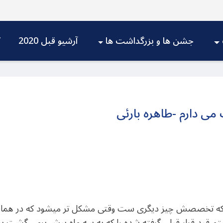
جشن ها و بزرگداشت ها
آرشیو قبل 2020
V
ی دارم -طاهره بارئی
 که تخصصش چیز دیگری ست وقتی مشکل تر میشود که در همان رو
م قید قرار قبلی گرفته شده را که به سه ماه پیش برمی گشت بزنم