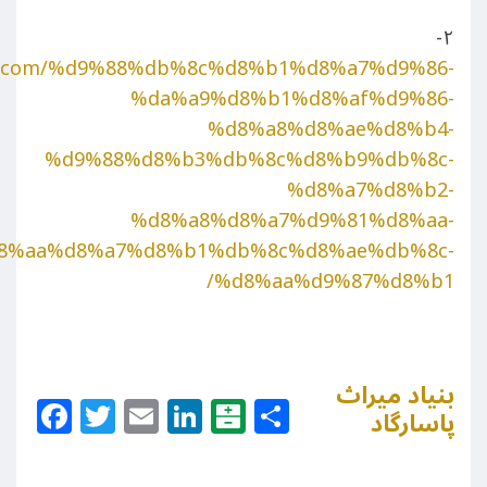
۲-
gad.com/%d9%88%db%8c%d8%b1%d8%a7%d9%86-
%da%a9%d8%b1%d8%af%d9%86-
%d8%a8%d8%ae%d8%b4-
%d9%88%d8%b3%db%8c%d8%b9%db%8c-
%d8%a7%d8%b2-
%d8%a8%d8%a7%d9%81%d8%aa-
8%aa%d8%a7%d8%b1%db%8c%d8%ae%db%8c-
%d8%aa%d9%87%d8%b1/
بنیاد میراث
Facebook
Twitter
Email
LinkedIn
Balatarin
Share
پاسارگاد