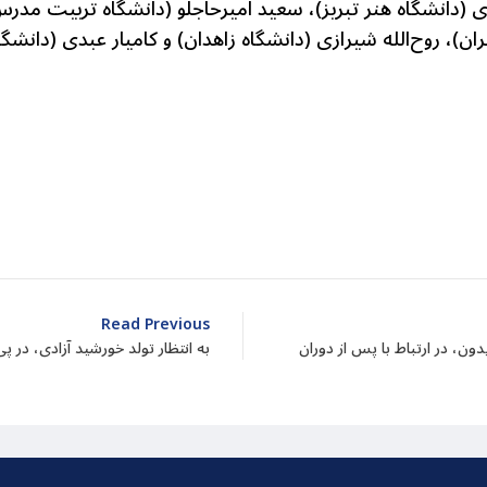
بدی (دانشگاه هنر تبریز)، سعید امیرحاجلو (دانشگاه تربیت م
ان)، روح‌الله شیرازی (دانشگاه زاهدان) و کامیار عبدی (دانش
dIn
atarin
Share
Read Previous
ون، در ارتباط با پس از دوران
به انتظار تولد خورشید آزادی، در پ