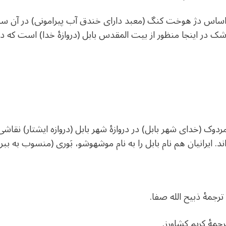
در اساس دژ هوخت کنگ (معبد دارای خندق آب پیرامونی) در آن س
ر اینجا منظور از بیت المقدس بابل (دروازهٔ خدا) است که در آن
ک (خدای شهر بابل) در دروازهٔ شهر بابل (دروازه ایشتار) نقاشی 
ند. ایرانیان هم نام بابل را به نام موشهوشو، بَوری (منسوب به ببر 