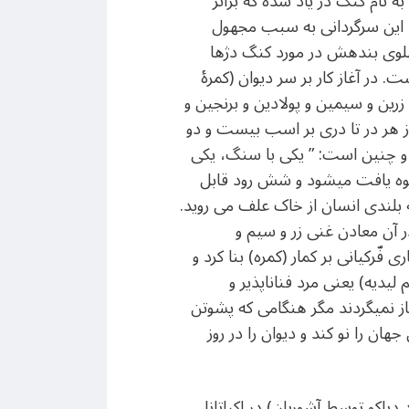
ه نام کنگ دژ یاد شده که براثر
د. این سرگردانی به سبب مجهول
 پهلوی بندهش در مورد کنگ دژها
. در آغاز کار بر سر دیوان (کمرهٔ
رین و سیمین و پولادین و برنجین و
ز هر در تا دری بر اسب بیست و دو
ه و چنین است: ” یکی با سنگ، یکی
هارکوه یافت میشود و شش رود قابل
لندی انسان از خاک علف می روید.
 آن معادن غنی زر و سیم و
فّرکیانی بر کمار (کمره) بنا کرد و
دیه) یعنی مرد فناناپذیر و
از نمیگردند مگر هنگامی که پشوتن
هان را نو کند و دیوان را در روز
اکو توسط آشوریان) در اکباتانا