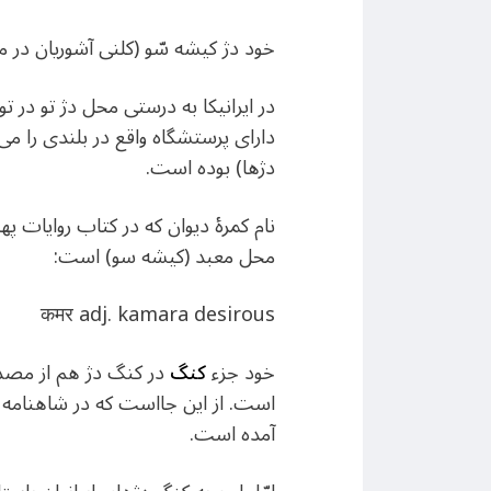
خود دژ کیشه سّو (کلنی آشوریان در 
دارای پرستشگاه واقع در بلندی را م
دژها) بوده است.
نام کمرهٔ دیوان که در کتاب روایات
محل معبد (کیشه سو) است:
कमर adj. kamara desirous
خود جزء
کنگ
در کنگ دژ هم از مصد
است. از این جااست که در شاهنامه 
آمده است.