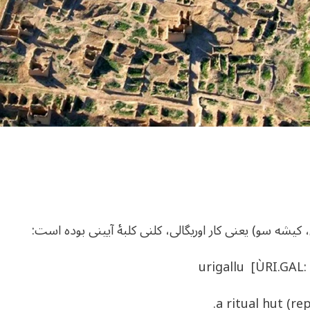
یشه سو) یعنی کار اوریگالی، کلنی کلبۀ آیینی بوده است:
urigallu [ÙRI.GAL: 