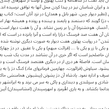
تان باید گفت در شاهنامه و کتب پهلوی و اوستا از شهرهای چندی ب
و ایران شناسان نیز در پیدا کردن محل آنها به توافق نرسیده ان
یخی (نظیر دیوار چین، شهر بابل و همدان) در نزد آنان است؛ کتاب
 دژ) گویند که دستمند و پایمند و بیننده و رونده و همیشه بهار است
خسار، هوخشتره) آن را بر زمین نشاند. و آن را هفت دیوار است ز
یان آن هفت صد فرسنگ درازا راه است و آنرا پانزده در است که ا
شاید شدن.” در روایت پهلوی هفت دیوار به صورت دیگری نوشته شد
یم و یکی با زر و یکی با …. (قرائت مبهم) و یکی با عقیق. در دژ چ
ان حاصلخیز است که اگر خری در آن بشاشد در مدت یک شب به ب
 انسان است. فاصلهً هر دری از در دیگری هفتصد فرسنگ است و در
شود. سیاوش (فرائورت، چهارمین فرمانروای ماد) کنگ دژ را به یاری 
ف و اداره نمود. پادشاه آن دژ پشوتن (پیشیوتن هخامنشی حاکم لی
دی و سربلندی و دینداری و پاکی به سر می برند و به ایرانشهر ب
دانجا بکشاند. و به یاری اهُرمزد و امهرسپندان (امشاسپندان) آیین ج
ر یونانی به دستور دیاکو نخستین پادشاه ماد (در واقع در عهد دی