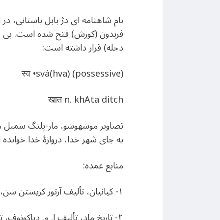
نام شاهنامه ای دژ بابل باستانی، 
فریدون (کورش) فتح شده است. بی شک د
دجله) قرار داشته است:
स्व •svá(hva) (possessive)
खात n. khAta ditch
تصاویر موشهوشو، مار-پلنگ سمبل مردو
به جای شهر خدا، دروازهٔ خدا خوانده ا
منابع عمده:
١- کیانیان، تألیف آرتور کریستن سن، ترجمهٔ ذبیح الله صفا.
٢- تاریخ ماد، تألیف ا. م. دیاکونوف، ترجمهٔ کریم کشاورز.