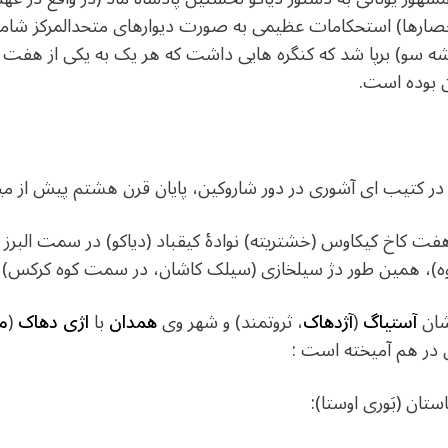
صارها) استحکامات عظیمی به صورت دیوارهای متحدالمرکز شا
ه سو) برپا شد که کنگره هایی داشت که هر یک به یکی از هفت ر
ن بوده است.
 کتیب ای آشوری در دور شاروکین، پایان قرن هشتم پیش از میل
ت کاخ کیکاوس (خشتریته) نوادهٔ کیقباد (دیاکو) در سمت البرز سخ
ه)، همین طور دژ سیلخازی (سیلک کاشان، در سمت کوه کرکس)
شان
آستیاگ
(
آژدهاک
، ثروتمند) و شهر وی
همدان
با
اژی دهاک
(
م
ن در هم آمیخته است :
ان (بَوری اوستا):