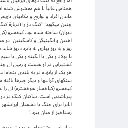
امّا راجع به کنگ دژهای ایرانیان باس
همنامی غالباً با هم مغشوش شده اند 
ماندن افراد و تواریخ و مکانهای تار
چنین میگوید: “کنگ دژ را (دربارهً کنگ
دیوان) ساخته شده بود. کیخسرو (کی آ
آهنین و آبگینیگن و کاسگینین، در م
روز و به روز بهاری به پانزده روز 
با پولاد و یکی با آبگینه و یکی با س
کشتیرانی در او هست و زمین آن چن
هر یک از پانزده در به بلندی پنجاه
سنگهای گرانبها و دیگر چیزها یافته می
کیخسرو (کیاخسار،هوخشتره) آن را تصر
پیرناشدنی است. ساکنان کنگ دژ در شا
آنانرا برای جنگ با دشمنان ایرانشهر ب
رستاخیز از میان ببرد.”
بر اساس نوشته‌های هرودوت مورخ مشهو