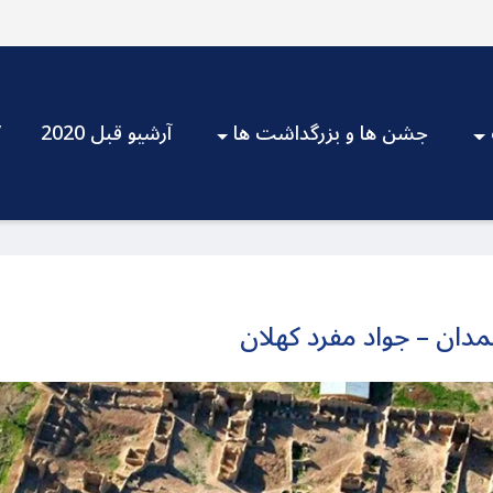
جشن ها و بزرگداشت ها
آرشیو قبل 2020
V
دان – جواد مفرد کهلان