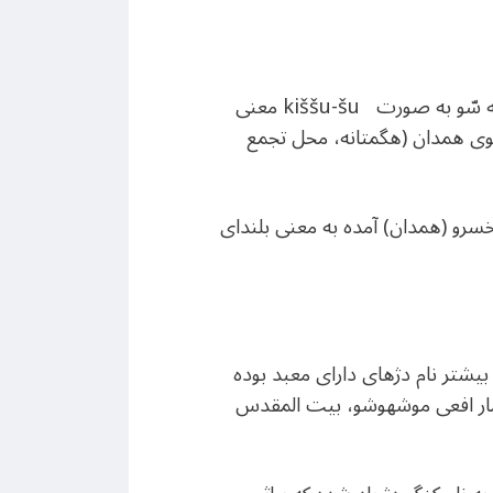
در ایرانیکا به درستی محل دژ تو در توی کیشه سّو در سمت همدان دانسته شده است. نام اکدی کیشه سّو به صورت kiššu-šu معنی
توی همدان (هگمتانه، محل تجمع
سرو (همدان) آمده به معنی بلندای
بیشتر نام دژهای دارای معبد بوده
مار افعی موشهوشو، بیت المقدس