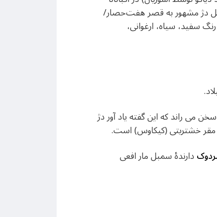
مل دژ مشهور به قصر هفت‌حصار/
نگ سفید، سیاه، ارغوانی،
اد.
ن می راند که این گفته یاد آور دژ
 مقر خشتریتی (کیکاوس) است.
ردوک
دارندهٔ سمبل مار افعی