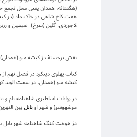
(هگمتانه، همدان یعنی محل تجمع ح
هفت کاخ‌ شاهی در خاک ماد (در کیش
لاجوردی، گُلین (سرخ)، سیمین و زری
نقش برجستۀ دژ کیشه سو (همدان) در
کتاب پهلوی دینکرد در فصل نهم از هف
کیشه سو (همدان، در سمت الوند کو
در روایات اساطیری شاهنامه نام و ن
موشهوشو) و شهر او
بابل
بین النهری
دژ هوخت کنگ شاهنامه شهر بابل باست