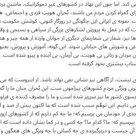
ی کند. اما چون این نهاد در کشورهای غیرِ دموکراتیک، ماشینِ ب
رای گمراه کردن مردم می باشند، بُحرانِ هویتِ فردی و اجتماعی، ه
نمونه ی ایرانی این چگونگی در روزگارِ کنونی، کوشش حکومتِ در ب
ت که در عمل به پرورشِ لشکرهای بزرگی از سپاهی و بسیجی و ولا
ها نیز، شمار بی شمارنمای دیگری از جوانان وازده از همه چیز و ه
ی و شورش های خیابانی شوند. این گونه، آموزش و پرورش، بعنوان
ردان و زنانی بی هویت، بی آرمان، بی آینده و پیرو شده است. الب
تابِ بیشتری بخود گرفته است.
نیست، از آگاهی نیز نشانی نمی تواند باشد. از اینروست که می گو
ترین ویژگی مردم کشورهای پیرامونی ست. این بُحران چنان ما را گ
وی کشورِ ما نیز سرریز شده است و ما را مصرف کننده ی فراور
ن می دانیم. این توهّم سبب شده است که ما اکنون بیش از صد و
جدی از خودمان می پرسیم که؛ ما چه کم داریم که از کشورهای اروپ
 بپرسیم که؛ ما؟ کدام ما؟ چه کسی و در کجا نشان داده است که از 
 آن چیست و دربرگیرنده ی چه کسانی با چه ویژگی های همگون