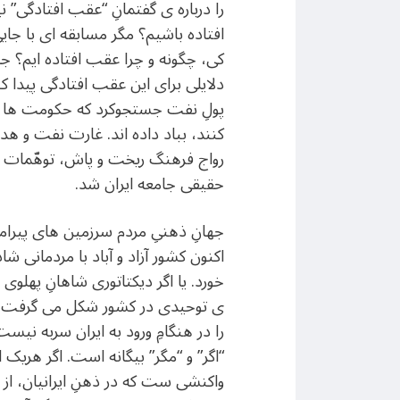
را درباره ی گفتمانِ “عقب افتادگی” ن
افتاده باشیم؟ مگر مسابقه ای با جا
کی، چگونه و چرا عقب افتاده ایم؟ 
دلایلی برای این عقب افتادگی پیدا 
پولِ نفت جستجوکرد که حکومت ها با آ
کنند، بباد داده اند. غارت نفت و هد
رواج فرهنگ ریخت و پاش، توهّمات بسیا
حقیقی جامعه ایران شد.
جهانِ ذهنیِ مردم سرزمین های پیرامون
اکنون کشور آزاد و آباد با مردمانی ش
خورد. یا اگر دیکتاتوری شاهانِ پهلوی 
ی توحیدی در کشور شکل می گرفت. یا ا
را در هنگامِ ورود به ایران سربه نیس
“اگر” و “مگر” بیگانه است. اگر هریک ا
واکنشی ست که در ذهنِ ایرانیان، از 