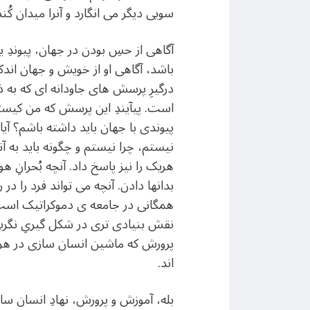
سویی دیگر می انگارد و آنرا میدان ک
آگاهی از حسِ بودن در جهان، پیوندِ 
باشد، آگاهی او از خویش و جهان اندکتر
درگیرِ پرسش های جاودانه ای که به ذ
است. پیآیندِ این پرسش که من کی
پیوندی با جهان باید داشته باشم؟ آیا
نیستم، چرا نیستم و چگونه باید به آن
هریک را نیز پاسخ داد. آنچه بُحران
بدانها دادن. آنچه می تواند فرد را د
همگانی در جامعه ی دموکراتیک است.
نقش بنیادی تری در شکل گیریِ نگرشِ 
پرورش که ماشین انسان سازی در هر ج
اند.
بله، آموزش و پرورش، نهادِ انسان سا