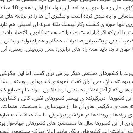
امنیتی شناخته شد، ن
اسایی و رده بندی کرده است و پیگیری آن ها را در برنامه های 
زی تنها حوزه ی کشت وکار نیست بلکه سویه ای امنیتی هم دارد که 
 یا این که اگر قرار است صادرات، هسته کانونیِ اقتصاد باشد، ن
 و کیفیت پایی و پشتیبانی صادرات، همگام و همراهِ تولید و پخش و
ا جهان دارد، باید همه راه های ترابری؛ یعنی زیرزمینی، زمینی، آب
ر پیوند با کشورهای صنتعی دیگر نیز می توان گفت. اما این چگونگی 
پیوسته بدان، نمی توان گفت. نمونه ی کشورهای پیوسته، بیشترِ 
ایی که از آغازِ انقلابِ صنعتی اروپا تاکنون، موادِ خام صنایع کشو
ین کشورها، دربرگیرنده ی بیشتر کشورهای نفتی، کانی و کشاورزی
 همه ی دگرگونی های آن ها، از شهرسازی، تا صنعت، خدمات، 
 روندها و رویدادها در هرکشورِ پیرامونی، با چشمداشت به نیازها
ری از این کشورها سال ها مستعمره های کشورهای جهانخوار بوده
 نداشته اند. کشورهای دیگر، مانندِ ایران نیز که مستعمره نبوده