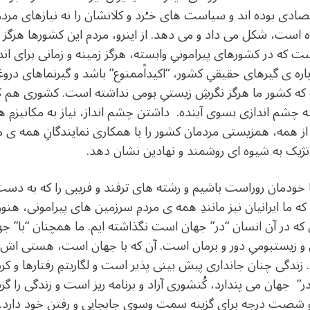
ادی بوده اند و سیاست های خـُرد و کلانشان را نه نیازهای مردم
 است، شکل می داد و می دهد. از اینرو، مردم این کشورها هرگز 
ت که در کشورهای پیرامونیِ وابسته، هرگز زمینه و زمانی برای
 ی گیرهای حقیقیِ کشور، “اکیداًممنوع” باشد و گیرنماهای دروغی
ه کشور ما هرگز نگرشِ زیستیِ بومی نداشته است. کشوری هم که چ
 چشم اندازی بسوی آینده. داشتن چشم انداز، نیاز به مکانیزمِ
ز همه، همزیستی مردمان کشور را با همکاری نمایندگانِ همه ی مر
ژیک به شیوه ای روشمند و نهادین نشان دهد.
با خودمان روراست باشیم و رشته های ترفند و فریبی را که به دس
که ما ایرانیان نیز مانندِ همه ی مردمِ سرزمین های پیرامونی، هنوز
ی که در آن انسان “در” جهان است نگذاشته ایم. ما همچنان “با” جه
و زیستبومیِ دور و برمان است. آن که با جهان است، هستی اش
زندگی چنان جانداری پیش بینی پذیر است و لگاریتمِ رفتارها و کرد
ر” جهان می پندارد، کُنشوری آزاد و برنامه ریز است و زندگی را گزی
شصت درجه برای گزینه سمت وسوی جابجایی و رفتنِ خود دارد. او