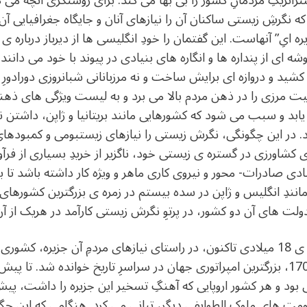
استراتژیکِ مردمانِ کشور را بی بها می کند. برای روشنگری آنچه می 
 که نگرشِ زیستی ساکنان آن را نیازهای آنان و جایگاه جغرافیایی
رنده ی خوشه ای از پنداره ها و انگاره های بنیادی در پیوند با خود می د
شید و دروازه ای برایش ساخت و نه مرزبانانی شبانروزی دورادورِ آ
منیت مرزی را در ذهن مردم بالا می برد و به لیست ویژگی های ذهنیت
یابد و سبب می شود که کشورهایی مانند بریتانیا و ژاپن، داشتن نی
د. در این چگونگی، نگرش زیستی را نیازهای زیستبومی و کمبودها
کشاورزی در گستره ی زیستی خود، ناگزیر از خریدِ بسیاری از فرآ
صادرات- محور و نیروی کاری ماهر و ویژه کار داشته باشد تا بتو
مانندِ انگلیس و ژاپن در سده بیستم در زمره ی بزرگترین کشورهای 
دولت های آن دو کشور، در پرتوِ نگرش زیستی کارآمد در هریک از آن
نگرشِ زیستی در بریتانیا، از آغاز سده ی 18 میلادی تاکنون، در راستای نیازهای مردمِ آ
برقراری حکومتِ سراسری در سال 1707، بزرگترین امپراتوری جهان در سراسرِ تاریخ خوا
 بود و هر کشور اروپایی که آهنگِ تسخیر این جزیره را داشت، پیش ا
ومت های ملوک الطوایفی دیگر، تبانی می کرد. هنگامی که این چگون