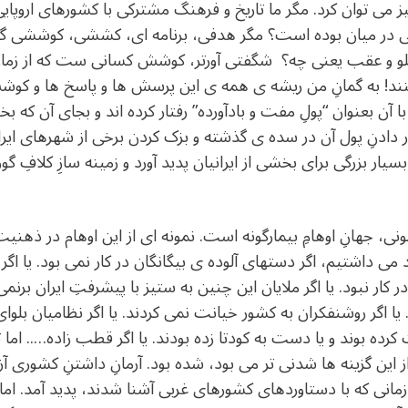
یز می توان کرد. مگر ما تاریخ و فرهنگ مشترکی با کشورهای اروپای
یی در میان بوده است؟ مگر هدفی، برنامه ای، کششی، کوششی گرو
جلو و عقب یعنی چه؟ شگفتی آورتر، کوشش کسانی ست که از زمانِ
کنند! به گمانِ من ریشه ی همه ی این پرسش ها و پاسخ ها و کوشش
ن بعنوان “پولِ مفت و بادآورده” رفتار کرده اند و بجای آن که ب
ر دادنِ پول آن در سده ی گذشته و بزک کردن برخی از شهرهای ایران
ر بزرگی برای بخشی از ایرانیان پدید آورد و زمینه سازِ کلافِ گو
ی، جهانِ اوهامِ بیمارگونه است. نمونه ای از این اوهام در ذهنیت
اد می داشتیم، اگر دست­های آلوده ی بیگانگان در کار نمی بود. یا
در کار نبود. یا اگر ملایان این چنین به ستیز با پیشرفتِ ایران برن
گر روشنفکران به کشور خیانت نمی کردند. یا اگر نظامیان بلوای 
ت کرده بوند و یا دست به کودتا زده بودند. یا اگر قطب زاده….. ا
ز این گزینه ها شدنی تر می بود، شده بود. آرمانِ داشتنِ کشوری آزاد
زمانی که با دستاوردهای کشورهای غربی آشنا شدند، پدید آمد. ام