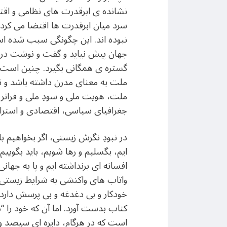
نشانده ی ابرقدرت های نظامی و اقتص
سرد میان ابرقدرت ها اقتضا می کرده
نبوده اند. این چگونگی سبب شده اس
جهان پیش نیاید و گفت و نوشت درباره
گستره ی همگانی بگیرد. چنین است ک
ملت به معنای مدرن داشته باشد و نه
ملت، هویت ملی و سودِ ملی و فراتر ا
جغرافیای سیاسی، اقتصادی و استرات
در نبودِ نگرش زیستی، اگر بخواهیم 
ایم، بگسلیم و رها شویم، باید بگوییم 
افسانه ای برنداشته ایم و پا به جهان
واتاب های واکنشی به شرایط زیستی 
خودکار و بی دغدغه و بی پرسش دارد. 
کتاب بدست آورد. اما آن که خود را “د
است که در هرگام، دایره ای سیصد و 