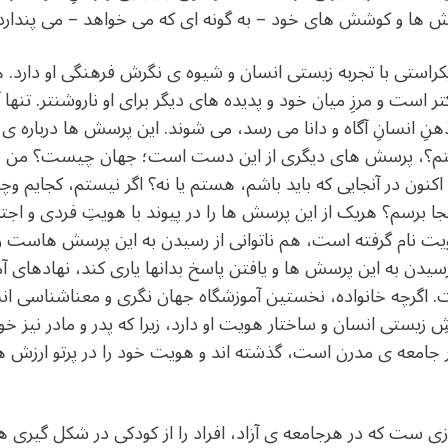
ُنش ها و کوشش های خود – به گونه ای که می خواهد – می پندارد
یکراستی با تجربه زیستی انسان و شیوه ی نگرش فرهنگی او دارد. 
 است و مرزِ میان خود و پدیده های دیگر برای او ناروشن­تر. تنها آ
هنِ انسانِ آگاه و دانا می رسد، می شوند. این پرسش ها درباره
ستم؟، پرسش های دیگری از این دست است؛ جهان چیست؟ من چه 
 اکنون در آنجایی که باید باشم، هستم یا نه؟ اگر نیستم، کجایم وچ
جا برسم؟ هریک از این پرسش ها را در پیوند با هویتِ فردی و اجتم
ِ هویت نام گرفته است، هم ناتوانی از رسیدن به این پرسش هاس
ر رسیدن به این پرسش ها و یافتن پاسخ بدانها یاری کند، نهادهای
 اگرچه خانواده، نخستین آموزشگاه جهان نگری و معناشناسی ا
زیستی انسان و ساختار هویت او دارد، زیرا که پدر و مادر نیز خو
امعه ی مدرن است، گذشته اند و هویت خود را در پرتو ارزش های
زی ست که در هرجامعه ی آزاد، افراد را از کودکی در شکل گیری ه