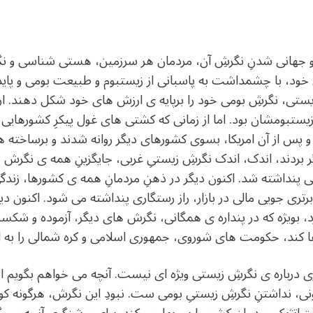
و جهانی شدنِ نگرشِ آن، مردمان هر سرزمین، هستی شناسی و نگر
تی خود، با چشمداشت به پاسبانی از زیستبوم و طبیعت بومی و پای
ستی، نگرشِ بومی خود را برپایه ی ارزش های خود شکل دهند. ار
ا زیستبومشان بود. اما از زمانی که کشتی های غول پیکرِ کشورهایی
ارک و پس از آن امریکا، بسوی کشورهای دیگر روانه شدند و برساخته
گر بردند، اندک، اندک نگرشِ زیستیِ غربی، جایگزینِ همه ی نگرش
 پنداشته شد. اکنون دیگر در ذهنِ مردمانِ همه ی کشورها، زندگی
برتری جویی مالی در بازار، راز رستگاری پنداشته می شود. اکنون
رد، بویژه که در پنداره ی همگانی، نگرش های دیگر، آزموده و شک
 کند، حکومت های شوروی، جمهوری اسلامی و کره شمالی را به او 
درباره ی نگرشِ زیستی ویژه ای نیست. آنچه می خواهم بگویم این
نی، نداشتنِ نگرشِ زیستیِ بومی ست. نبودِ این نگرش، هرگونه 