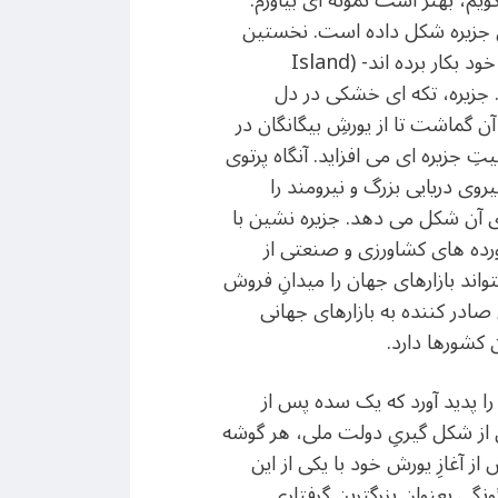
گویم، بهتر است نمونه ای بیاورم.
 آن جزیره شکل داده است. نخستین
ویژگیِ ساکنانِ هر جزیره، “ذهنیتِ جزیره ایِ” آنهاست. این گفتمان را خودِ انگلیسی ها از دیرباز درباره ی خود بکار برده اند- (Island
انند. جزیره، تکه ای خشکی در دل
ن گماشت تا از یورشِ بیگانگان در
ِ جزیره ای می افزاید. آنگاه پرتوی
روی دریایی بزرگ و نیرومند را
ی آن شکل می دهد. جزیره نشین با
ورده های کشاورزی و صنعتی از
اند بازارهای جهان را میدانِ فروش
صادر کننده به بازارهای جهانی
 کشورها دارد.
ن جزیره، کشوری را پدید آورد که یک سده پس از
نده شد. تا پیش از شکل گیریِ دولت ملی، هر گوشه
ز آغازِ یورش خود با یکی از این
گی بعنوان بزرگترین گرفتاریِ