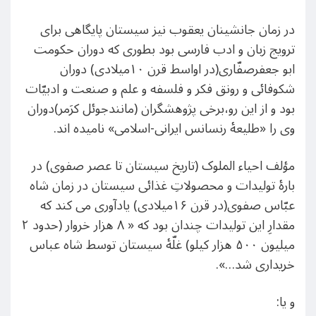
در زمان جانشینان یعقوب نیز سیستان پایگاهی برای
ترویج زبان و ادب فارسی بود بطوری که دوران حکومت
ابو جعفرصفّاری(در اواسط قرن ۱۰میلادی) دوران
شکوفائی و رونق فکر و فلسفه و علم و صنعت و ادبیّات
بود و از این رو،برخی پژوهشگران (مانندجوئل کرَمر)دوران
وی را «طلیعۀ رنسانس ایرانی-اسلامی» نامیده اند.
مؤلف احیاء الملوک (تاریخ سیستان تا عصر صفوی) در
بارۀ تولیدات و محصولاتِ غذائی سیستان در زمان شاه
عبّاس صفوی(در قرن ۱۶میلادی) یادآوری می کند که
مقدارِ این تولیدات چندان بود که « ۸ هزار خروار (حدود ۲
میلیون ۵۰۰ هزار کیلو) غلّۀ سیستان توسط شاه عباس
خریداری شد…».
و یا: