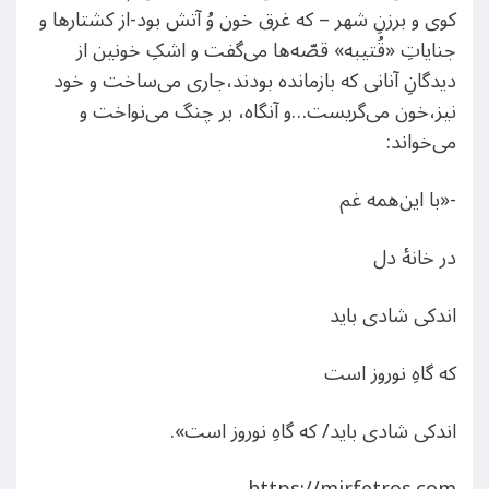
کوی و برزنِ شهر – که غرق خون وُ آتش بود-از کشتارها و
جناياتِ «قُتيبه» قصّه‌ها می‌گفت و اشکِ خونين از
ديدگانِ آنانی که بازمانده بودند،جاری می‌ساخت و خود
نيز،خون می‌گريست…و آنگاه، بر چنگ می‌نواخت و
می‌خواند:
-«با اين‌همه غم
در خانۀ دل
اندکی شادی بايد
که گاهِ نوروز است
اندکی شادی بايد/ که گاهِ نوروز است».