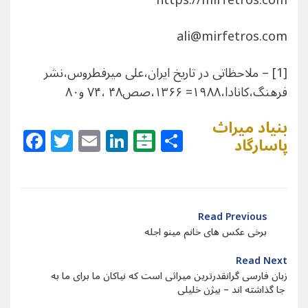
https://mirfetros.com
ali@mirfetros.com
[1] – ملاحظاتی در تاریخ ایران،علی میرفطروس،نشر
فرهنگ،کانادا،۱۹۸۸= ۱۳۶۶،صص۴۸ ،۷۴ و۸۰
بنیاد میراث
Facebook
Twitter
Email
LinkedIn
Balatarin
Share
پاسارگاد
Read Previous
برخی عکس های خانم مینو اجله
Read Next
زبان فارسی گرانقدرترین میراثی است که نیاکان ما برای ما به
جا گذاشته اند – بيژن خلیلی