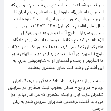
شرافت و شجاعت و جوانمردی می شناسم؛ مردمی که
از دوران داستانی(اسطوره ای) و باستانیِ تاریخ ایران تا
امروز ، مرزبانان غیور و صبور این آب و خاک بوده اند.در
سال های اقامتم در کرمان(۱۳۵۲- ۱۳۵۳) با برخی از
سران و سرداران بلوچ آشنا بودم و به عنوان«وکیل
الرُعایا»! در تنظیم مکاتبات و مدافعات شان در دادگاه
های کرمان کمک می کردم.بعدها،حضور یک دبیر ادبیّات
بلوچ (با چهره ای آفتاب زده و زیبا)در دبیرستانهای شهرِ
ما (لنگرود) و رفت و آمدهای او به کتابفروشی پدرم، به
این آشنائی و شناخت غنای بیشتری بخشید.
سیستان از قدیم ترین ایام پایگاه تمدّن و فرهنگ ایران
بود و – در واقع – سخن یعقوب لیث صفّاری در سرزنشِ
شاعران عرَب زبان و اینکه «شعری که من اندر نیابم،چرا
می باید گفت»،رخصتی شد برای سرودنِ شعر به زبان
فارسی.