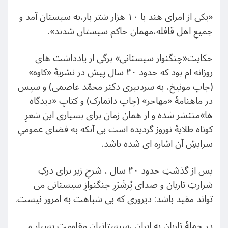
«یکی از امرای هند با ۱۰ هزار شتر بار،به سیستان آمد و
جمیعِ اهل قافله،مهمان حاکم سیستان شدند».
حکایت«چنگنواز سیستانی» برگی از یادداشت های
روزانه ام بود که حدود ۴۰ سال پیش در نشریۀ «کاوه»
(چاپ مونیخ، به سردبیری دکتر محمّد عاصمی) و سپس
در ماهنامۀ «مهاجر» (چاپ دانمارک) و کتابِ «ديدگاه
ها»منتشر شده و از همان زمان برای بسیاری این شعرِ
کوتاه طلایۀ نوروز گردیده است بی آنکه به فضای عمومیِ
سرایشِ آن اشاره ای شده باشد.
پس از گذشتِ حدود ۴۰ سال ، شرحِ زیر برای درکِ
شرارتِ تازیان و صدای پُرشَرَرِ چنگنوازِ سیستانی می
تواند مفید باشد: دیروزی که بی شباهت به امروز نیست.
در حملۀ تازیان به ایران ،سیستانیان مقاومتِ بسیار و