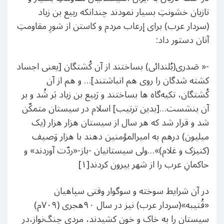
تازیان خشونتِ بسیار نمودند چندانکه ربيع ‌بن زياد
(سردار عرب) برای إرعاب مردم و کاستن از شورِ مقاومتِ
آنان دستور داد:
-« صَدری(بُلندائی) بساختند از آن کُشتگان [يعنی اجساد
کشته شدگان را روی هم انباشتند]… و هم از آن
کُشتگان، تکيه‌گاه ها بساختند و رَبيع ‌بن زياد بَر شُد و بر
آن بنشست…[بدین ترتیب] اسلام در سیستان متمکّن
شد و قرار شد که هر سال از سيستان هزار هزار (يک
ميليون) درهم به اميرالمؤمنين دهند با هزار وَصيف
(کنیزک و غلام)»…ولی سیستانیان -باز-«ردّت آوردند» و
حاکمانِ عرب را از شهر بیرون کردند[۱]
در آن شرایط سوخته و سوگوار وقتی سپاهيان
«قُتيبه»(سردار عرب) نیز در سال ۹۰هجری (۷۰۹م)
سيستان را به خاک و خون کشیدند، مردی چنگ‌نواز،در