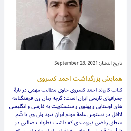
تاریخ انتشار: September 28, 2021
همایش بزرگداشت احمد کسروی
کتاب کاروند احمد کسروی حاوی مطالب مهمی در بارۀ
جغرافیای تاریخی ایران است؛ گرچه زمان وی فرهنگنامه
های اوستایی و پهلوی و سنسکریت به فارسی و انگلیسی
لااقل در دسترس عامۀ مردم ایران نبود ولی وی با شّم
منطق ریاضی نیرومندی که داشت نظریات صائبی در
بارۀ ریشۀ برخی نامهای جغرافیایی ایران داده است که