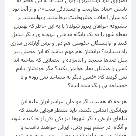
اصراری دارد ارگ تبریز را ویران کند. آیا به اين خاطر که
نامش «نماد مقاومت و ایستادگی ست»؟، و از آنجا بود
که سران انقلاب مشروطیت برخاستند و توانستند بر
مشروعه خواهان پیروز شوند؟ یا به این خاطر که بهترین
نقطه شهر را به یک پایگاه مذهبی ببهوده ی دیگر تبدیل
کنند و وابستگان حکومتی هم دور و برش آپارتمان سازی
راه بیندازند؟ برایشان هم مهم نباشد که این مصلی نيز،
مثل صدها مسجد و امامزاده و مصلایی که ساخته اند
کسی را مشتاق نماز خواندن نکند؟ مگر خودشان دایم
نمی گویند که: «کسی دیگر به مساجد نمی رود» و یا
«مساجد بی رنگ شده اند»؟
هر چه که هست، اگر مردمان سراسر ایران علیه این
ویرانگری اقدامی نکنند، باید منتظر فردایی باشند که
بناهای تاریخی دیگر شهرها نیز یکی یکی از جا کنده شوند
و آنگاه، در چشم بهم زدنی، ایرانی خواهند داشت با
هزاران مسجد و امامزاده و مصلی، و بی هیچ هویت و