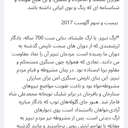
شناسنامه ای که رنگ و بوی ایرانی داشته باشد.
بیست و سوم آگوست 2017
*ارگ تبریز، یا ارگ علیشاه، بنایی ست 700 ساله، یادگار
ارزشمندی که از دوران های سخت تاریخی گذشته به
دوران ما رسیده است. مردمان تبریز آن را نماد مقاومت
می دانند، نمادی که همواره چون سنگری مستحکم و
مقاوم برپا ایستاده بود.
در
زمان مشروط
ه
و قیام مردم
تبریز، این بنای تاریخی سنگری
امن
برای
مبارزان
مشروطه‌خواه بود و باعث تقویت
مواضع
نیروهای
ستارخان و باقرخان در
برابر شلیک توپخانه محمدعلی شاه
قاجار شد. هنوز جای گلوله‌های توپ که یادگار
مبارزه
آزادی‌خواهان بااستبداد است روی دیوارهای
ارگ
ديدنی
است. پس از مشروطه نیز مردم تبریز به
مقابله با تهاجم ارتش روس
برخاستند و مانند گذشته