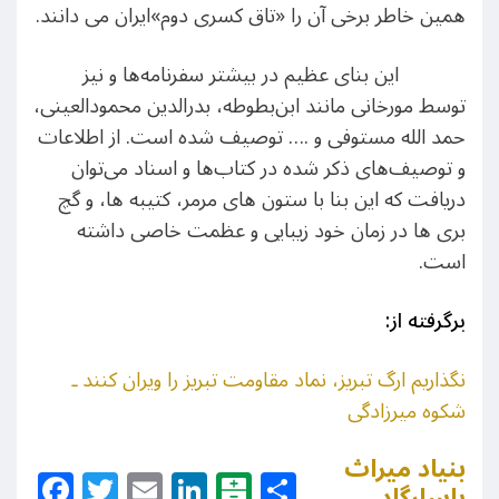
همین خاطر برخی آن را «تاق کسری دوم»ایران می دانند.
این بنای عظیم در بیشتر سفرنامه‌ها و نیز
توسط
مورخان
ی
مانند ابن‌بطوطه، بدرالدین محمودالعینی،
حمد الله مستوفی و
….
توصیف شده است. از اطلاعات
و توصیف‌های ذکر شده
در
کتاب‌ها و اسناد
می‌توان
دریافت که این بنا
با ستون های مرمر، کتیبه ها، و گچ
بری ها
در زمان
خود زیبایی و عظمت خاصی داشته
است.
برگرفته از:
نگذاریم ارگ تبریز، نماد مقاومت تبریز را ویران کنند ـ
شکوه میرزادگی
بنیاد میراث
Facebook
Twitter
Email
LinkedIn
Balatarin
Share
پاسارگاد