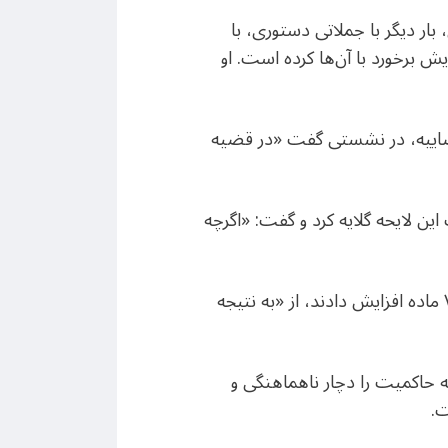
ار دیگر با جملاتی دستوری، با
ش برخورد با آن‌ها کرده است. او
 رییس قوه‌قضاییه، در نشستی گفت «در قضیه
ین لایحه گلایه کرد و گفت: «اگرچه
اژه‌ای با بیان اینکه قوه‌‌قضاییه لایحه را در ۹ ماده تنظیم کرده و دولت و مجلس آن را به ۱۵ و بعد به ۷۱ ماده افزایش دادند، از «به نتیجه
 حاکمیت را دچار ناهماهنگی و
ت.