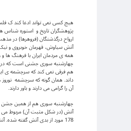
هيچ کسی نمی تواند ادعا کند ک فلس
پژوهشگران تاريخ و استوره شناس ها
ارواح درگذشتگان (فروهرها) در مذهب
آتش سياوش، قهرمان خوبروی و نيک 
همه ی مردمان ايران با فرهنگ ها و 
چهارشنبه سوری جشنی است که در آن 
هم فرقی نمی کند که سرچشمه ی اين 
داند. همان گونه که سرچشمه نوروز
آن را گرامی می دارند و باور دارند.
چهارشنبه سوری هم از همين جشن ها
آتش (در شکل مثبت آن) مربوط می شود
178 مورد از بدی آتش گفته شده. آتشی که کافران و ظالمان به آن مبتلا خواهند شد نمونه هايي چون