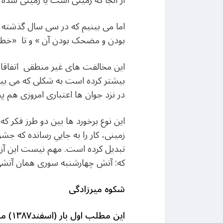
از آنجا که زمينی است يا زمينی شده ا
اما می بينيم که در سی سال گذشته ب
بودن و مضحک بودن آن » و تا «خطر
اين مخالفت های غير منطقی اتفاقا ت
بيشتر کرده است به شکلی که می بي
در نزد جوان ها اعتباری امروزی هم پ
اين نوع برخورد ها بين دو طرز فکر ک
زمينی، کار را به جايي رسانده که ج
تبديل کرده است. مهم نيست اين آزماي
که: آتش چهارشنبه سوری همان آتشی
شکوه میرزادگی
این مطلب اول بار (اسفند۱۳۸۷) مارچ ۲۰۰۹ منتشر شده است