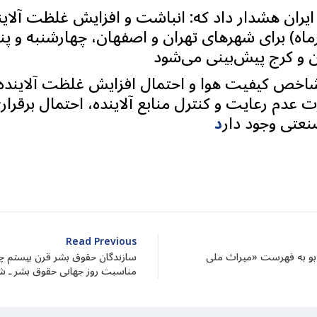
یران هشدار داد که: انباشت و افزایش غلظت آلاین
اخص کیفیت هوا و احتمال افزایش غلظت آلاینده‌ه
ت عدم رعایت و کنترل منابع آلاینده، احتمال برقرا
صنعتی وجود دار
dIn
atarin
Share
Read Previous
بو به فهرست «میراث ملی
سازندگان حقوق بشر قرن بیستم چرا
مناسبت روز جهانی حقوق بشر ـ ش