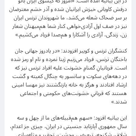
در این بیانیه آمده است: «امروز که گیسوی ایران بانو
درفش کاویانی خیزش ایرانیان شده و آذر خشم معترضان
بر سر ضحاک شعله می‌کشد، ما شهروندان ترنس ایران
نیز در صف اول آزادی‌خواهی کنار شما هم‌میهنان شعار
زن، زندگی، آزادی را آشکارا و هم‌صدا فریاد می‌کشیم.»
کنشگران ترنس و کوییر افزودند: «در یادروز جهانی جان
باختگان ترنس، فریاد می‌زنیم ژینا نمرده و نام او رمز شده
است. قربانیانِ گمنامِ خشونت علیه افراد ترنس نیز که
در دهه‌های سکوت و سانسور به چنگال کمیته و گشت
ارشاد افتادند و هرگز به خانه بازنگشتند نیز مهسا امینی
هستند که قربانیِ خشونت‌های حکومتی و اجتماعی
شدند.»
این بیانیه افزود: «سهمِ هم‌قبیله‌های ما از چهل و سه‌
سال جمهوری آپارتاید جنسیتی در ایران، چیزی جز اعدام،
شلاق، شکنجه، تبعیض، وحشت، تحقیر و مثله‌سازی