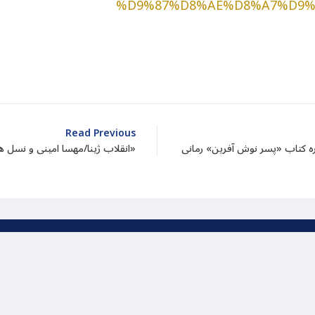
%D9%87%D8%AE%D8%A7%D9%
dIn
atarin
Share
Read Previous
ره کتاب «پسر نوش آفرین» رمانی
انقلاب ژینا/مهسا امینی و نسل هشتادی ها یا نسل “زد»
یت بر اساس قانون کپی رایت برای بنیاد میراث پاسارگاد محفو