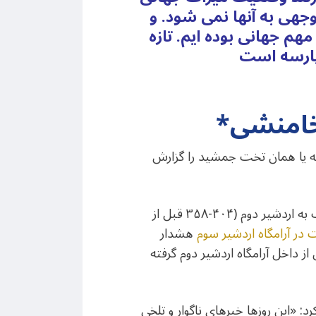
هی به آنها نمی شود. و
هم جهانی بوده ایم. تازه
خامنشی
ه یا همان تخت جمشید را گزارش
به گزارش ایسنا، بر سینه کوه مهر (رحمت) دو آرامگاه مشرف به محوطه تخت جمشید (پارسه) منسوب به اردشیر دوم (۴۰۴-۳۵۸ قبل از
 در آرامگاه اردشیر سوم
هشدار
 داخل آرامگاه اردشیر دوم گرفته
 «این روزها خبرهای ناگوار و تلخی