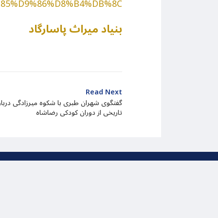
85%D9%86%D8%B4%DB%8C
بنیاد میراث پاسارگاد
Read Next
گفتگوی شهران طبری با شکوه میرزادگی دربا
تاریخی از دوران کودکی رضاشاه
تمام حقوق مربوط به این وب سا