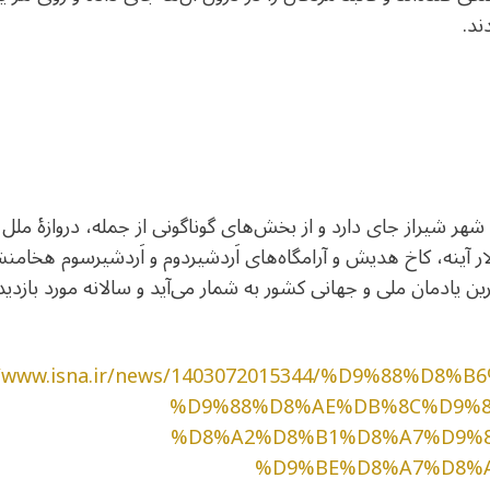
ند.
پارسه در ۵۷ کیلومتری شهر شیراز جای دارد و از بخش‌های گوناگونی از جمله، در
ا تالار آینه، کاخ هدیش و آرامگاه‌های اَردشیردوم و اَردشیرسوم
رین یادمان ملی و جهانی کشور به شمار می‌آید و سالانه مورد بازد
//www.isna.ir/news/1403072015344/%D9%88%D
%D9%88%D8%AE%DB%8C%D9%8
%D8%A2%D8%B1%D8%A7%D9%8
%D9%BE%D8%A7%D8%A