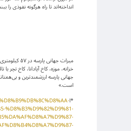
انداخته‌اند تا راه هرگونه نفوذی را ببند
میراث جهانی 
خزانه، موزه، کاخ آپادانا، کاخ تچر ی
جهانی پارسه ارزشمندترین و بی‌همتات
است.»
*ا
8%B6%D8%B9%DB%8C%D8%AA-
5-%D8%B3%D9%82%D9%81-
5%DA%AF%D8%A7%D9%87-
F%D8%B4%D8%A7%D9%87-