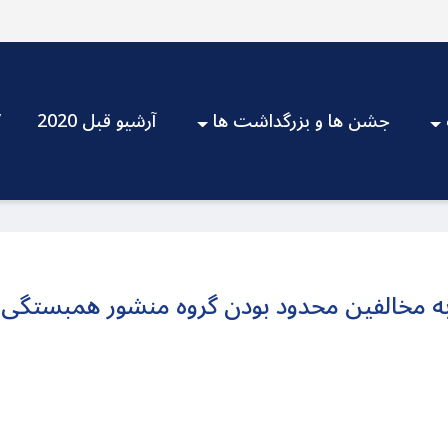
جشن ها و بزرگداشت ها
آرشیو قبل 2020
V
ه مخالفین محدود بودن گروه منشور همبستگی 