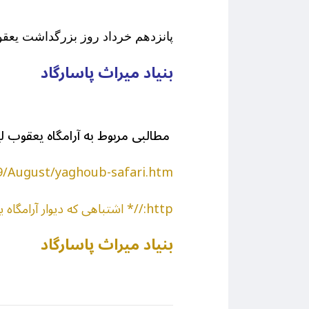
پانزدهم خرداد روز بزرگداشت یعقوب
بنیاد میراث پاسارگاد
مطالبی مربوط به آرامگاه یعقوب ل
epasargad.com/2019/August/yaghoub-safari.htm
http://* اشتباهی که دیوار آرامگاه یعقوب لیث را آوار کرد
بنیاد میراث پاسارگاد