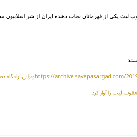
 لیث یکی از قهرمانان نجات دهنده ایران از شر انقلابیون م
یث:
https://archive.savویرانی آرامگاه یعقوب لیث، اشتباه یا عمد
dIn
atarin
Share