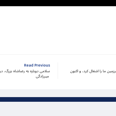
dIn
atarin
Share
Read Previous
ن ما را اشغال کرد، و اکنون
سلامی دوباره به رضاشاه بزرگ، در
میرزادگی
یت بر اساس قانون کپی رایت برای بنیاد میراث پاسارگاد محفو