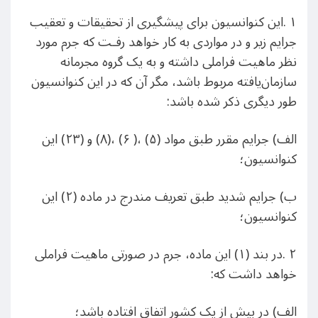
۱ .این کنوانسیون برای پیشگیری از تحقیقات و تعقیب
جرایم زیر و در مواردی به کار خواهد رفـت که جرم مورد
نظر ماهیت فراملی داشته و به یک گروه مجرمانه
سازمان‌یافته مربوط باشد، مگر آن که در این کنوانسیون
طور دیگری ذکر شده باشد:
الف) جرایم مقرر طبق مواد (۵) ،( ۶) ،(٨) و (۲۳) این
کنوانسیون؛
ب) جرایم شدید طبق تعریف مندرج در ماده (٢) این
کنوانسیون؛
٢ .در بند (١) این ماده، جرم در صورتی ماهیت فراملی
خواهد داشت که:
الف) در بیش از یک کشور اتفاق افتاده باشد؛