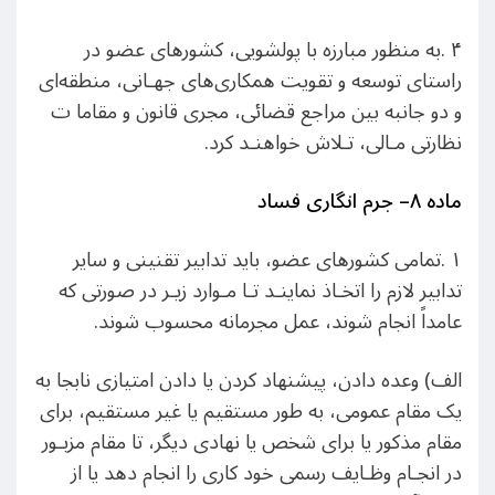
۴ .به منظور مبارزه با پولشویی، کشورهای عضو در
راستای توسعه و تقویت همکاری‌های جهـانی، منطقه‌ای
و دو جانبه بین مراجع قضائی، مجری قانون و مقاما ت
نظارتی مـالی، تـلاش خواهنـد کرد.
ماده ٨
–
جرم انگاری فساد
١ .تمامی کشورهای عضو، باید تدابیر تقنینی و سایر
تدابیر لازم را اتخـاذ نماینـد تـا مـوارد زیـر در صورتی که
عامداً انجام شوند، عمل مجرمانه محسوب شوند.
الف) وعده دادن، پیشنهاد کردن یا دادن امتیازی نابجا به
یک مقام عمومی، به طور مستقیم یا غیر مستقیم، برای
مقام مذکور یا برای شخص یا نهادی دیگر، تا مقام مزبـور
در انجـام وظـایف رسمی خود کاری را انجام دهد یا از