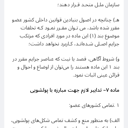
سازمان ملـل متحـد قـرار دهند؛
هـ) چنانچه در اصول بنیادین قوانین داخلی کشور عضو
مقرر شده باشد، می تـوان مقـرر نمـود کـه تخلفات
موضوع بند (۱) این ماده در مورد افرادی که مرتکب
جرایم اصـلی شـده‌انـد، کـاربرد نخواهد داشت؛
و) شروط آگاهی، قصد یا نیت که عناصر جرایم مقرر در
بند ١ این ماده هستند را می‌توان از اوضاع و احوال و
قرائن عینی اثبات نمود.
ماده
۷
– تدابیر لازم جهت مبارزه با پولشویی
۱ .تمامی کشورهای عضو:
الف) به منظور منع و کشف تمامی شکل‌های پولشویی،