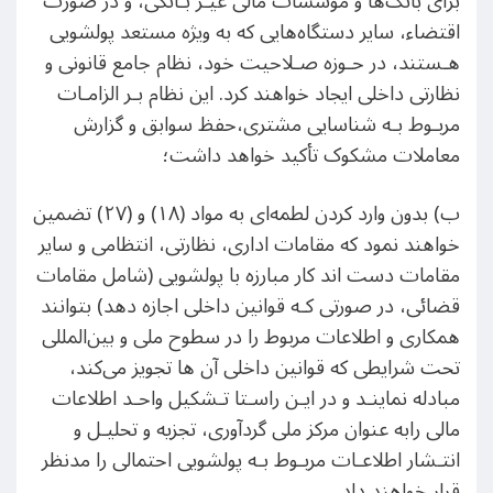
برای بانک‌ها و مؤسسات مالی غیـر بـانکی، و در صورت
اقتضاء، سایر دستگاه‌هایی که به ویژه مستعد پولشویی
هـستند، در حـوزه صـلاحیت خود، نظام جامع قانونی و
نظارتی داخلی ایجاد خواهند کرد. این نظام بـر الزامـات
مربـوط بـه شناسایی مشتری،حفظ سوابق و گزارش
معاملات مشکوک تأکید خواهد داشت؛
ب) بدون وارد کردن لطمه‌ای به مواد (۱۸) و (٢٧) تضمین
خواهند نمود که مقامات اداری، نظارتی، انتظامی و سایر
مقامات دست اند کار مبارزه با پولشویی (شامل مقامات
قضائی، در صورتی کـه قوانین داخلی اجازه دهد) بتوانند
همکاری و اطلاعات مربوط را در سطوح ملی و بین‌المللی
تحت شرایطی که قوانین داخلی آن ها تجویز می‌کند،
مبادله نماینـد و در ایـن راسـتا تـشکیل واحـد اطلاعات
مالی رابه عنوان مرکز ملی گردآوری، تجزیه و تحلیـل و
انتـشار اطلاعـات مربـوط بـه پولشویی احتمالی را مدنظر
قرار خواهند داد.