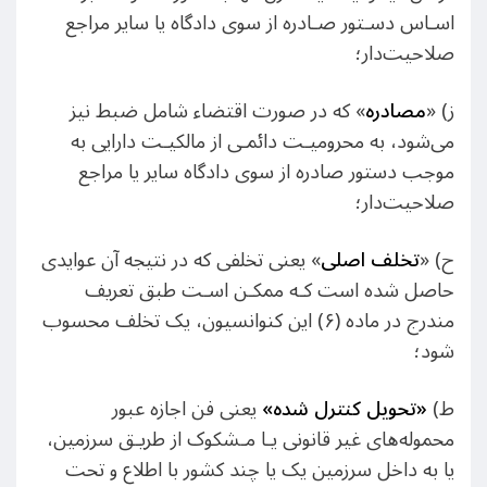
اسـاس دسـتور صـادره از سوی دادگاه یا سایر مراجع
صلاحیت‌دار؛
ز) «
مصادره
» که در صورت اقتضاء شامل ضبط نیز
می‌شود، به محرومیـت دائمـی از مالکیـت دارایی به
موجب دستور صادره از سوی دادگاه سایر یا مراجع
صلاحیت‌دار؛
ح) «
تخلف
اصلی
» یعنی تخلفی که در نتیجه آن عوایدی
حاصل شده است کـه ممکـن اسـت طبق تعریف
مندرج در ماده (۶) این کنوانسیون، یک تخلف محسوب
شود؛
ط)
«
تحویل کنترل شده
»
یعنی فن اجازه عبور
محموله‌های غیر قانونی یـا مـشکوک از طریـق سرزمین،
یا به داخل سرزمین یک یا چند کشور با اطلاع و تحت