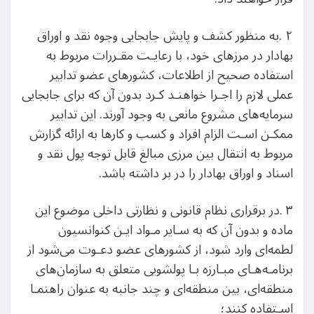
٢ .به منظور کشف و پایش جابجایی وجوه نقد و اوراق
بهادار در مرزهای خود، با رعایـت مقـررات مربوط به
استفاده صحیح از اطلاعات، کشورهای عضو تدابیر
عملی لازم را اجـرا خواهنـد کـرد بدون آن که برای جابجایی
سرمایه‌های مشروع مانعی به وجود آورند. این تدابیر
ممکـن اسـت الزام افراد و کسب و کارها به ارائه گزارش
مربوط به انتقال بین مرزی مبالغ قابل توجه پول نقد و
اسناد و اوراق بهادار را در بر داشته باشد.
٣ .در برقراری نظام قانونی و نظارتی داخلی موضوع این
ماده و بدون آن که به سـایر مـواد ایـن کنوانسیون
لطمه‌ای وارد شود، از کشورهای عضو دعـوت می‌شود از
برنامـه‌هـای مبـارزه بـا پولشویی متعلق به سازمان‌های
منطقه‌ای، بین منطقه‌ای و چند جانبه به عنوان راهنمـا
اسـتفاده کنند؛