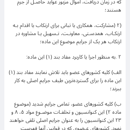
که در زمان دریافت، اموال مزبور عواید حاصـل از جرم
هستند؛
(۲ (مشارکت، همکاری یا تبانی برای ارتکاب یا اقدام بـه
ارتکـاب، همدسـتی، معاونـت، تـسهیل یـا مشاوره در
ارتکاب هر یک از جرایم موضوع این ماده؛
٢ .به منظور اجرا یا کاربرد مفاد بند (۱) این ماده:
الف) کلیه کشورهای عضو باید تلاش نمایند مفاد بند (١)
این ماده را برای گسترده‌ترین طیف جرایم اصلی به کار
ببرند؛
ب) کلیه کشورهای عضو، تمامی جرایم شدید (موضوع
ماده ۲) این کنوانسیون و تخلفـات موضـوع مواد ۵، ٨ و
٢٣ این کنوانسیون را به عنوان جرایم اصلی تلقی خواهند
نمود. کشورهای عـضوی که در قوانین آنها فهرست