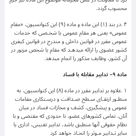
محسوب گردد.
۴ .در بند (۱) این ماده و ماده (۹) این کنوانسیون، «مقام
عمومی» یعنی هر مقام عمومی یا شخـصی که خدمات
عمومی مقرر در قوانین داخلی و مندرج در قوانین کیفری
کشور عضوی را ارائه میدهـد که مقام یا شخص مزبور در
آن کشور، وظایف مذکور را انجام میدهد.
ماده ٩
–
تدابیر مقابله با فساد
١ .علاوه بر تدابیر مقرر در ماده (٨) این کنوانسیون، به
منظـور ارتقـای سـطح صـداقت و درسـتکاری مقامات
عمومی و پیشگیری، کشف و مجازات فساد در میان
آنان، تمامی کشورهای عضو، تا حدودی که مقتضی و با
نظام حقوقی آنها منطبق باشد، تدابیر تقنینی، اداری یا
سایر تـدابیر مـوثر را اتخـاذ خواهد کرد