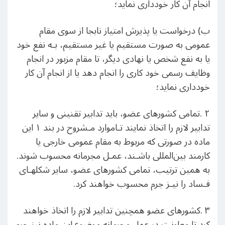
انجام آن کار خودداری نماید؛
ب) درخواست یا پذیرش امتیاز نابجا از سوی مقام
عمومی به صورت مستقیم یا غیر مستقیم، بـه نفع خود
یا به نفع شخص یا نهادی دیگر، تا مقام مزبور در انجام
وظایف رسمی خود کاری را انجام دهد یا از انجام آن کار
خودداری نماید؛
٢ .تمامی کشورهای عضو، باید تدابیر تقنینی و سایر
تدابیر لازم را اتخاذ نمایند تـاموارد مـشروح در بند ١ این
ماده در صورتی که مربوط به مقام عمومی خارجی یا
کارمند بین‌المللی باشـند، عمـل مجرمانه محسوب شوند.
به همین ترتیب، تمامی کشورهای عضو، سایر شکلهـای
فـساد را نیـز جرم محسوب خواهند کرد.
٣ .کشورهای عضو همچنین تدابیر لازم را اتخاذ خواهند
کرد تا معاونت در عمل مجرمانه موضوع این ماده نیز جرم