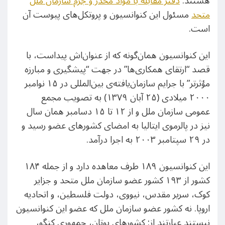
هستند.
دفتر مقابله با مواد مخدر و جرم سازمان ملل
متحد
مسئول این کنوانسیون و پروتکل‌های پیوست آن
است.
این کنوانسیون همان‌گونه که از عنوان‌اش پیداست، با
قصد “ارتقای همکاری‌ها” در جهت “پیشگیری و مبارزه
مؤثرتر” با جرایم سازمان‌یافته‌ی بین‌المللی در ۱۵ نوامبر
۲۰۰۰ میلادی (۲۵ آبان ۱۳۷۹) به تصویب مجمع
عمومی سازمان ملل و از ۱۲ تا ۱۵ دسامبر همان سال
نیز در پالرموی ایتالیا به امضای کشورهای عضو رسید و
در ۲۹ سپتامبر ۲۰۰۳ به اجرا درآمد.
این کنوانسیون ۱۸۹ طرف معاهده دارد و از جمله ۱۸۴
کشور از ۱۹۳ کشور عضو سازمان ملل متحد و جزایر
کوک، سریر مقدس، نیووی، دولت فلسطین، و اتحادیه
اروپا. نه کشور عضو سازمان ملل که عضو این کنوانسیون
نیستند عبارتند از: کشورهای بوتان، جمهوری کنگو،