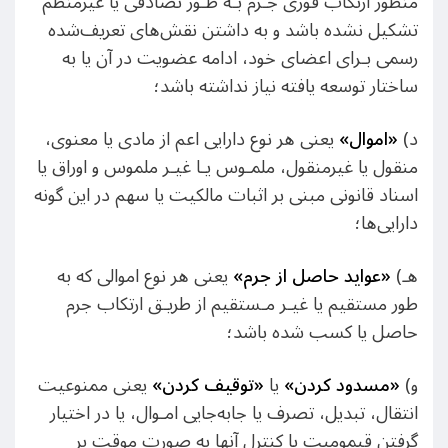
منظور ارتکاب فوری جـرم بـه طـور تصادفی یا غیرمنظم
تشکیل نشده باشد و به داشتن نقش‌های تعریف‌شده
رسمی بـرای اعضای خود، ادامه عضویت در آن یا به
ساختار توسعه یافته نیاز نداشته باشد؛
د)
«
اموال
»
یعنی هر نوع دارایی اعم از مادی یا معنوی،
منقول یا غیرمنقول، ملمـوس یـا غیـر ملموس و اوراق یا
اسناد قانونی مبنی بر اثبات مالکیت یا سهم در این گونه
دارایی‌ها؛
هـ)
«
عواید حاصل از جرم
»
یعنی هر نوع اموالی که به
طور مستقیم یا غیـر مـستقیم از طریـق ارتکاب جرم
حاصل یا کسب شده باشد؛
و)
«
مسدود کردن
»
یا
«
توقیف کردن
»
یعنی ممنوعیت
انتقال، تبدیل، تصرف یا جابه‌جایی امـوال، یا در اختیار
گرفتن قیمومیت یا کنترل آنها به صورت موقت بر