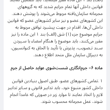
قوانین داخلی آنها تمام جرایم شدید که به گروههای
مجرمانه سازمان‌یافته مربوط می‌شوند را پوشش دهند.
این کشورهای عضو و نیز سایر کشورهای عضو که قوانین
داخلی آن‌ها، اقدام در جهت پیشبرد توافق مربوط به
جرایم موضوع جزء (١) شق (الف) بند ١ این ماده را نیز
مقرر می‌کنند، باید موضوع را هنگام امضاء یا سـپردن
سـند تـصویب، پذیرش یا تأیید یا الحاق به کنوانسیون،
به دبیرکل سازمان ملل متحد اطلاع دهند.
ماده
۶
–
جرم‌انگاری شست‌شوی عواید حاصل از جرم
۱ .تمامی کشورهای عضو، طبق اصول بنیادین قوانین
داخلی کشور متبوع خود، باید تدابیر قانونی و سـایر تدابیر
لازم را اتخاذ نمایند تا موارد زیر در صورتی که عامداً انجام
شوند، عمل مجرمانه محسوب شوند.