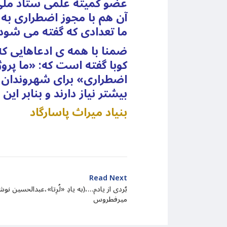
عضو کمیته علمی ستاد ملی م
آن هم با مجوز اضطراری به ت
ما تعدادی که گفته می شود
ضمنا با همه ی ادعاهایی که
کوبا گفته است که: «ما پروژ
اضطراری» برای شهروندان 
بیشتر نیاز دارند و بنابر ای
بنیاد میراث پاسارگاد
Read Next
بُردی از یادم…،(به یادِ «لُرِتا»،عبدالحسین 
میرفطروس