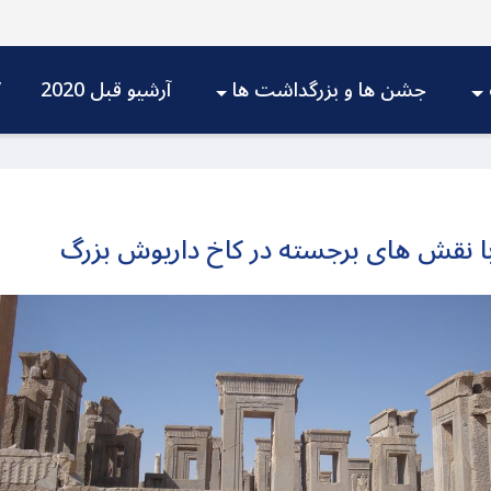
جشن ها و بزرگداشت ها
آرشیو قبل 2020
V
قش های برجسته در کاخ داریوش بزرگ