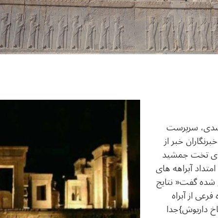
آوریل آقای اسدی، سرپرست
نگاران خبر از
ه ی تخت جمشید
امتداد آبراهه های
م شده گفت« نتایج
فرعی از آبراه
اخ داریوش}جدا