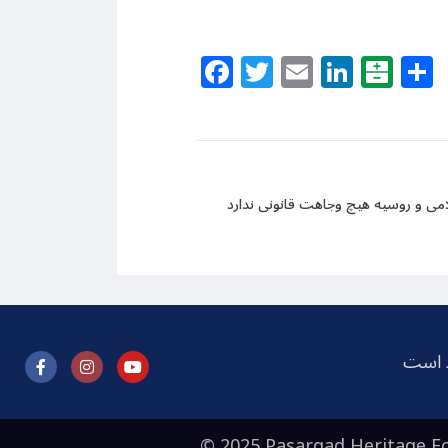
Facebook
Twitter
Email
Linke
Bal
ظ است
© 2025 Pasargad Heritage Fo