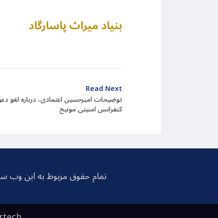
بنیاد میراث پاسارگاد
Read Next
توضیحات امیرحسین اعتمادی، درباره لغو دع
کنفرانس امنیتی مونیح
تمام حقوق مربوط به این وب سا
rtech