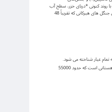
ند، با روند کنونی *دریای خزر، سطح آب
دریاچه تا پایان قرن حدود 8 تا 18 متر کاهش یافته و بخش‌های بزرگی از آن خشک خواهد شد. همچنین جنگل های هیرکانی که تقریباً 48
۲- جنگل های هیرکانی (میراث جهانی یونسکو) منطقه ای از جنگل های سرسبز دشت و کوهستانی است که حدود 55000