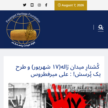
August 7, 2026
کُشتارِ میدان ژاله(۱۷ شهریور) و طرح
یک پُرسش! : علی میرفطروس