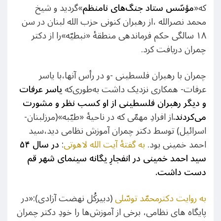
که«
مؤسّس ستاد جنگ‌های نامنظم
»گردید و شیخ
محمد نصرالله ،از رهبران کنونی حزب الله لبنان در سن
۱۸ سالگی حکم فرماندهی منطقۀ «نبطیّه»را از دکتر
چمران دریافت کرد.
چمران با رهبران فلسطینی -و در رأس آنها،با یاسر
عرفات- همکاری نزدیک داشت به‌طوری‌که
یاسر عرفات
و دیگر رهبران فلسطینی از او کسب نظر و مشورت
می‌کردند
.
از افرادِ مهمّی که در ناحیۀ «طیّبه»(مرزلبنان-
اسرائیل) توسط دکتر چمران آموزش نظامی دید،سید
احمد خمینی بود.
به گفتۀ آیت الله لاهوتی
:
در سال ۵۴
سید احمد خمینی در انفجارِ یگانه سینمای شهر قم
دست داشت
.
به روایت دکترمحمّد توسّلی
(دبیرکُل نهضت آزادی):«در
پایگاه های نظامی، برخی از آموزش‌ها را خودِ دکتر چمران