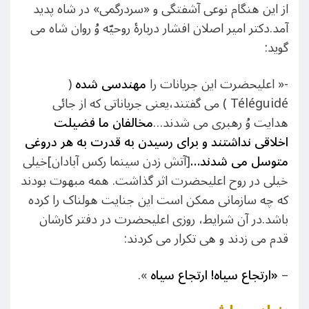
از این هنگام نوعی آشفتگی و «سردرگمی» در شاه پدید
آمد.دکتر امیر اصلان افشار دربارۀ روحیّه وُ روان شاه می
گوید:
-« اعلیحضرت این جریانات را
مهندسی شده
(
Téléguidé ) می گفتند،یعنی جریاناتی که از جائی
هدایت وُ رهبری می شدند…
مخالفان ما فضیلت
اخلاقی نداشتند و برای رسیدن به قدرت به هر دروغی
متوسل می شدند…
[آتش زدن سینما رکس آبادان]خیلی
خیلی در روح اعلیحضرت اثر گذاشت. همه مبهوت بودند
که چه سازمانی ممکن است این جنایت هولناک را کرده
باشد.در آن شرایط، روزی اعلیحضرت در دفتر کارشان
قدم می زدند و هی تکرار می کردند:
–
«ارتجاع سیاه! ارتجاع سیاه
».