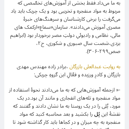
به ما می‌داد.فقط بخشی از آموزش‌های تخصّصی که
مربوط به مواد منفجره و تخریبی بود و یک چریک باید یاد
می‌گرفت را برخی کارشناسان و سرهنگ‌های خبرۀ
مصری آموزش می‌دادند». سازمان«سماع»ازکمک های
مالی، نظامی و رادیوئیِ دولتِ مصر برخوردار بود (ابراهیم
یزدی،شصت سال صبوری و شکوری، ج۲،
صص۲۹۹-۳۰۶).
به روایت عبدالعلی بازرگان
،برادر زاده مهندس مهدی
بازرگان و کادرِ ورزیده و فعّالِ این گروهِ چریکی:
-« ازجمله آموزش‌هایی که به ما می‌دادند نحوۀ استفاده از
مواد منفجره و تله‌های انفجاری و مانند آن بود.در یک
مورد، پُلی را در یک روستا به ما نشان دادند و گفتند که
نقشۀ این
پُل
را بکشید و بعد محاسبه کنید که مواد
منفجره به چه میزان و در کجا‌ها باید کار گذاشته شود تا