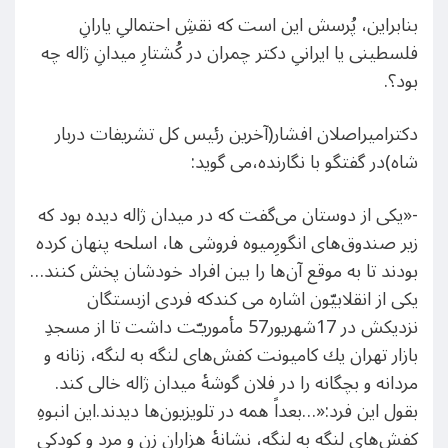
بنابراین، پُرسش
این است که نقشِ احتمالیِ یارانِ
فلسطینی یا ایرانیِ دکتر چمران در کُشتارِ میدانِ ژاله چه
بود؟.
دکترامیراصلان افشار(آخرین رئیس کل تشریفات دربار
شاه)در گفتگو با نگارنده،می گوید:
-«یكی از دوستان می‌گفت كه در میدان ژاله دیده بود كه
زیر صندوق‌های انگورِمیوه ‌فروشی ها، اسلحه پنهان كرده
بودند تا به موقع آن‌ها را بین افراد خودشان پخش كنند…
یکی از انقلابیّون اشاره می کندکه فردی ازبستگان
نزدیکش در 17شهریور57 مأموریـّت داشت تا از مسجدِ
بازار تهران یك كامیونت كفش‌های لنگه به لنگه، زنانه و
مردانه و بچگانه را در فلان گوشۀ میدان ژاله خالی كند.
بقول این فرد:«…بعداً همه در تلویزیون‌ها دیدند.این انبوهِ
كفش‌های لنگه به لنگه، نشانۀ هزاران زن و مرد و كودكی