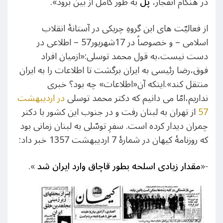
در هنگام انفجار،
پل
به طور کامل از بین برود».
از فعالیّت های این گروهِ چریکی در آستانۀ انقلاب
اسلامی – و خصوصاً در 17شهریور57 – اطلاعی در
دست نیست،به قول محمد توسلی:«ازمیان افراد
فوق،رضا رئیسی به ایران برگشت تا اطلاعات را به ایران
منتقل کند».اینکه آن«اطلاعات» چه بود؟ خبری
نداریم،امّا می دانیم که دکتر محمد توسلی
در اردیبهشت
57
از تهران به لبنان رفت و در جنوب این کشور با دکتر
چمران دیدار کرده است. سفرِ توسّلی به لبنان زمانی بود
که روزنامۀ کیهان در شمارۀ 7 اردیبهشت 1357 خبر داد:
-«
مقدار زیادی اسلحه بطور قاچاق وارد ایران شد
».