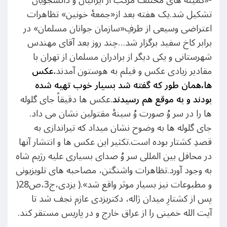
تشکیل شد.یک هفته بعد از«جمعۀ خونین» تظاهرات
اعتراضی وسیعی از طرفِ«سازمان جوانان مسلمان» در
برابر کاخ سفید برگزار شد…چند روز بعد آقای مهندس
شهرستانی و یکی دیگر از برادران مسلمان از تهران با
مقادیر زیادی عکس و فیلم به هوستون آمدند
.
عکس
ها،همان طور که گفته شد بسیار خوب تهیه شده
بودند و به موقع هم رسیدند
.عکس ها دقیقاً جای گلوله
ها را در سر وُ صورت وُ سینۀ مقتولین نشان می داد.
جای گلوله ها به وضوح نشان میداد که تیراندازی به
قصدِ کشتار بوده است.تکثیر این عکس ها و انتشار آنها
در محافل بین المللی سر وُ صدای بسیاری علیه رژیم شاه
به وجود آورد.تظاهرات واشنگتن، مصاحبه های تلویزیونی
و مطبوعات نیز بسیار موثر واقع شد».( یزدی،ج3،ص28(
پس از کشتارِ میدان ژاله، دکتریزدی عازم نجف شد تا
آیت الله خمینی را از عراق خارج و در پاریس مستقر کند.