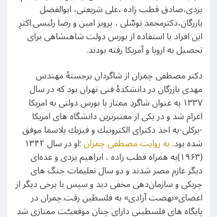
یزدی،صادق قطب زاده ،علی شریعتی، ابوالفضل
بازرگان،دکترمحمد توسّلی ، پرویز امین و رضا رئیسی.اکثرِ
این افراد با استفاده از بورس دولت شاهنشاهی برای
تحصیل به اروپا و آمریکا رفته بودند.
دکتر مصطفی چمران از شاگردان برجستۀ مهندس
مهدی بازرگان در دانشکدۀ فنی تهران بود که در سال
۱۳۳۷ به عنوان شاگردِ ممتاز با بورس دولتی به امريكا
اعزام شد و در یکی از معتبرترين دانشگاه های امريكا
-بركلی-به اخذ دكترای الكترونيك و فيزيك پلاسما موفق
شده بود.
به روایت مصطفی چمران
:او در سال ۱۳۴۲
(۱۹۶۳)به همراه قطب زاده ، ابراهیم یزدی و عده‌ای
دیگر عازم مصر شدند و دو سال تعلیمات جنگ های
چریکی و سازمان‌دهی مخفی دید و سپس با برخی دیگر از
اعضای«نهضت آزادی» به فلسطین رفت.چمران در
پایگاه های فلسطینی دارای چنان موقعیـّت ممتازی شد