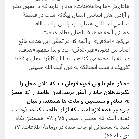
ها«ارزش»ها و«اخلاقیّات»خود را دارند که با حقوق بشر
و آزادی های اساسی انسان بیگانه است.در فلسفۀ
سیاسیِ استالین،هیتلر،موسولینی و آیت الله
خمینی،آنچه به هدف اصلیِ نظام خدمت
می‌کرد،«اخلاقی»، و آنچه که در تحقّقِ این هدف مانع
ایجاد می نمود،«غیراخلاقی» بود و لذا،مفهومِ«هدف،
وسیله را توجیه می کند»در نزد آنان کاربُردِ عملی و فواید
تئوریک داشت آنچنانکه به قول آیت الله خمینی:
–
«اگر امام یا ولی فقیه فرمان داد که فلان محل را
بگیرید،فلان خانه را آتش بزنید،فلان طایفه را که مضرّ
به اسلام و مسلمین و ملت ها هستند،از میان
ببرید،بر همه لازم است که از او اطاعت کنند»
.(ولایت
فقیه، آیت الله خمینی، صص ۷۵ و ۷۸. همچنین نگاه
کنید به سخنرانی او چاپ شده در روزنامۀ اطلاعات، ۱۷
دی ماه ۶۶).