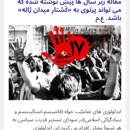
مقالۀ زیر سال ها پیش نوشته شده که
می تواند پرتوی به «کُشتارِ میدان ژاله»
باشد.
ع.م
ایدئولوژی های تمامیّت خواه (فاشیسم،استالینیسم و
بنیادگرائی اسلامی)در سودای تسخیر قدرت سیاسی به
هر شیوۀ ممکن اقدام می کنند.این ایدئولوژی