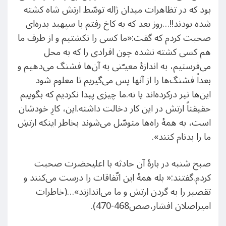
بود كه در تظاهرات میدان ژاله توسّط ارتش شاه كشته
شده بودند!!…روز بعد که به كاخ رفتم با سپهبد بدره‌ای
صحبت كردم كه گفت:«ما كسی را نكشتیم و از طرف ما
هم كسی كشته نشده چون افرادی را كه به محل
می‌فرستیم، به اندازۀ معیـّنی به آن‌ها فشنگ می‌دهیم و
بعداً فشنگ‌ها را از آنها پس می‌گیریم تا معلوم شود
این‌ها تیر دركرده‌اند یا نه.ما چیزی پیدا نكردیم كه بگوییم
حقیقتاً ارتش در این كار دخالت داشته.این، كارِ خودشان
است، به همۀ راه‌ها متوسّل می‌شوند بخاطر اینكه ارتشِ
ما را بدنام كنند».
صبح شنبه در بارۀ آن حادثه با اعلیحضرت صحبت
كردم.گفتند:« بله همۀ این اتّفاقات را درست می‌كنند و
تقصیر را به گردن ارتش و ما می‌اندازند»…(خاطرات
امیراصلان افشار،صص468-470).