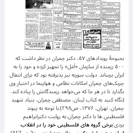
بحبوحۀ رویدادهای ۵۷، دکتر چمران در نظر داشت که
۵۰۰ رزمنده از سازمان «اَمَل» را تجهیز کرده و خود را به
ایران برساند. دولت سوریه نیز پذیرفته بود که برای انتفال
چریک‌های چمران امکانات نظامی و هواپیما در اختیارِ وی
بگذارد تا در هر جا که می‌خواهد رزمندگانش را پیاده کند.
(نگاه کنید به کتاب لبنان، مصطفی چمران‏، بنیاد شهید
چمران، تهران، ۱۳۷۶، ص۲۹۸).با توجه به پیوند
فلسطینی ها با دکتر چمران،به روایت دکترابراهیم
یزدی:
برخی گروه های فلسطینی خود را در انقلاب
ایران،سهیم وُ شریک می دانستند
(یزدی، ج2،ص317)