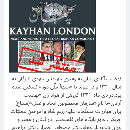
نهضت آزادی ایران به رهبری مهندس مهدی بازرگان به
سال ۱۳۴۰ و در پیوند با «جبهۀ ملّی دوم» تشکیل شده
بود.در دی ماه ۱۳۴۲ گروهی از هواداران «نهضت
آزادی»با نام «سازمان مخصوصِ اتحاد و عمل»(سماع)
برای مبارزات مسلّحانه علیه رژیم شاه و آموختنِ عملیّات
چریکی، عازم پایگاه های فلسطینی در لبنان و مصر و
عراق شدند،از جمله،دکتر مصطفی چمران،دکتر ابراهیم