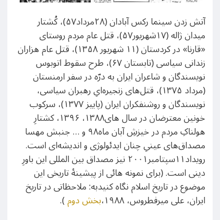
آتش زدن سینما رکس آبادان (۲۸مرداد۵۷)، کُشتار
میدان ژاله (۱۷شهریور۵۷)، قتل عام مردم روستای
«قارنا» در کردستان (۱۱ شهریور ۱۳۵۸)، قتل عام هزاران
زندانی سیاسی (تابستان ۶۷)، طرح سقوط اتوبوس
نویسندگان و شاعران ایران به درّه در سفر ارمنستان
(مرداد ۱۳۷۵)، قتل‌های زنجیره‌ایِ رهبران سیاسی،
نویسندگان و روشنفکران ایران (پاییز ۱۳۷۷)، سرکوب
خونین معترضان در سال های۱۳۸۸، ۱۳۹۶، کشتارِ
هولناکِ مردم در خیزشِ آبان ماه۹۸ و … جنبش مهسا
مصداق‌های عینیِ چنان ایدئولوژی و اندیشه‌ای است.
رویداد۱۱سپتامبر۲۰۰۱ نیز مصداق بین المللی این باورِ
دینی است. (برای نمونه هائی از پیشینۀ تاریخی این
موضوع در تاریخ اسلام نگاه کنیدبه: ملاحظاتی در تاریخ
ایران، علی میرفطروس، ۱۹۸۸،
بخش دوم
).