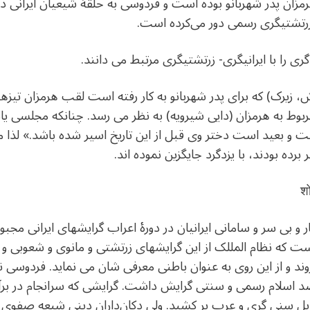
مزان پدر شهربانو بوده است و فردوسی به حلقۀ شیعیان ایرانی دو
 زرتشتیگری رسمی دور می‌کرده است.
را با ایرانیگری- زرتشتیگری مرتبط می دانند.
 زیرک) که برای پدر شهربانو به کار رفته است لقب هرمزان تیزه
ربوط به هرمزان (دایی شیرویه) به نظر می رسد. چنانکه مجلسی 
 و بعید است دختر وی قبل از این تاریخ اسیر شده باشد.» لذا معل
رده بودند، با یزدگرد جایگزین نموده اند.
श
 و بی سر و سامانی ایرانیان در دورۀ اعراب گرایشهای ایرانی مجبو
است که نظام المللک از این گرایشهای زرتشتی و مانوی و شعوبی و
د و از این روی به عنوان باطنی معرفی شان می نماید. فردوسی نی
 اسلام رسمی و سنتی گرایش داشت. گرایشی که سرانجام در برآی
قابل سنی گری و عرب بر کشید. ولی دکان‌داران دینی شیعه صفوی به 