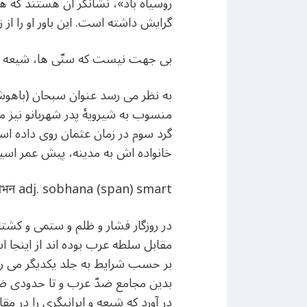
روسیاه باد»، نشانگر آن هستند که هر
گرایش داشته است. این باور او را از
بی جهت نیست که سنّی ها، شیعه گری 
به نظر می رسد عنوان سبحان (باهوش،
منسوب به شیرویۀ پدر شهربانو نیز م
گرد سوم در زمان عثمان روی داده است
خانواده اش به مدینه، پیش عمر اسیر ب
ोभन adj. sobhana (span) smart
در روزگار فشار و ظلم و ستمی و کشتار
مقابل سلطه عرب بوده اند از اینجا 
بر حسب شرایط به جلد یکدیگر می رون
بدین مجامع ضدّ عرب و تا حدودی ضد
در آورد که شیعه و ایرانیگری را در م