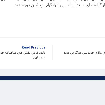
ز گرایشهای معتدل شیعی و ایرانگرایی پیشین دور شدند.
dIn
atarin
Share
Read Previous
ای والای فردوسی بزرگ پی برده
نابود کردن نقش های شاهنامه فرد
شهرداری
یت بر اساس قانون کپی رایت برای بنیاد میراث پاسارگاد محفو