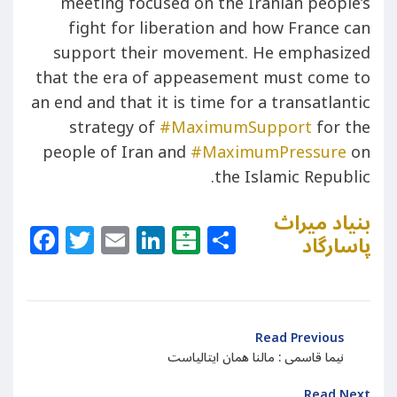
meeting focused on the Iranian people’s
fight for liberation and how France can
support their movement. He emphasized
that the era of appeasement must come to
an end and that it is time for a transatlantic
strategy of
#MaximumSupport
for the
people of Iran and
#MaximumPressure
on
the Islamic Republic.
بنیاد میراث
Facebook
Twitter
Email
LinkedIn
Balatarin
Share
پاسارگاد
Read Previous
نیما قاسمی : مالنا همان ایتالیاست
Read Next