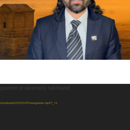
pported or source(s) not found
tent/uploads/2025/10/Pasargadae.mp4?_=1