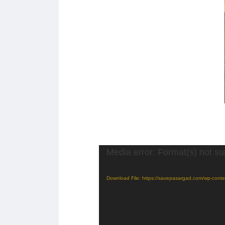
Media error: Format(s) not su
Download File: https://savepasargad.com/wp-con