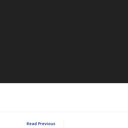
dIn
atarin
Share
Read Previous