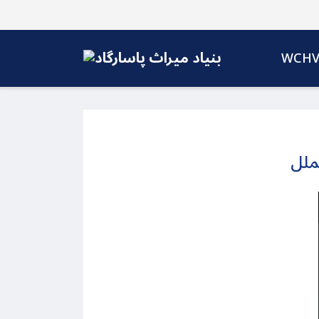
WCH
ملل