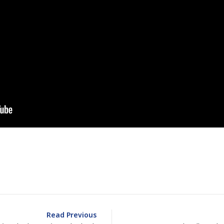
dIn
atarin
Share
Read Previous