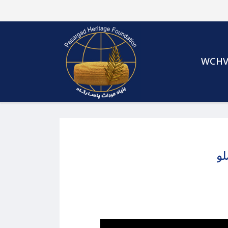
WCH
لو