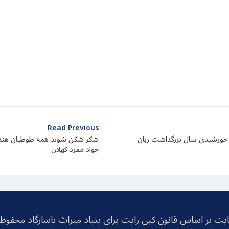
dIn
atarin
Share
Read Previous
ه پیشنهاد بنیاد میراث پاسارگاد: سال ۱۴۰۴ خورشیدی سال بزرگداشت زبان
شکر شکن شوند همه طوطیان هند/زی
جواد مفرد کهلان
یت بر اساس قانون کپی رایت برای بنیاد میراث پاسارگاد محفو