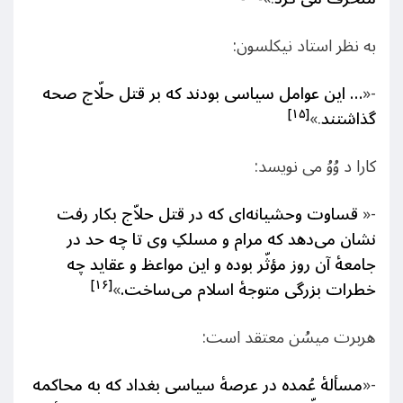
به نظر استاد نیکلسون:
-«
… این عوامل سیاسی بودند که بر قتل حلّاج صحه
[۱۵]
گذاشتند
.»
کارا د وُوُ می‌ نویسد:
-«
قساوت وحشیانه‌ای که در قتل حلاّج بکار رفت
نشان می‌دهد که مرام و مسلکِ وی تا چه حد در
جامعۀ آن روز مؤثّر بوده و این مواعظ و عقاید چه
[۱۶]
خطرات بزرگی متوجۀ اسلام می‌ساخت.
»
هربرت میسُن معتقد است:
-«
مسألۀ عُمده در عرصۀ سیاسی بغداد که به محاکمه