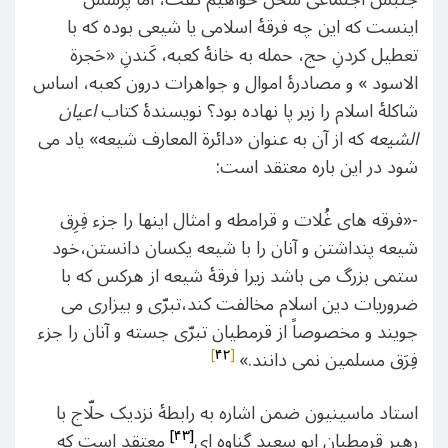
اینست که این چه فرقۀ اسلامی یا شیعی بوده که با
تعطیل کردنِ حج، حمله به خانۀ کعبه، کَندنِ «حَجرة
الاسود » و مصادرۀ اموال و جواهرات درون کعبه، اساس
شاکلۀ اسلام را زیر پا نهاده بود؟ نویسندۀ کتاب
اعیان
الشیعه
که از آن به عنوان «دائرة المعارف شیعه» یاد می
شود در این باره معتقد است:
-«فرقه های غُلات و قرامطه و امثال اینها را جزء فِرِق
شیعه پنداشتن و آنان را با شیعه یکسان دانستن،خود
ستمی بزرگ می باشد زیرا فرقۀ شیعه از هرکس که با
ضروریات دین اسلام مخالفت کند،تبرّی و بیزاری می
جویند و مخصوصاً از قرمطیان تبرّی جسته و آنان را جزء
]
۴۲
[
فِرَق مسلمین نمی دانند.»
استاد ماسینیون ضمن اشاره به رابطۀ نزدیک حلّاج با
[۴۳]
رهبر قرمطیان ابو سعید گناوه ای
معتقد است که