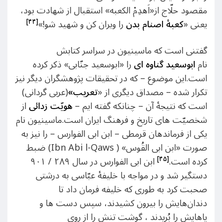
مقصود حلّاج از«اَهدِمْ الكعبه» استقبال از شهادت بود،
[۴۴]
يعنى «
كعبۀ
اصنام بدن
را ويران كن و شهید شو!»
گفتنی است که ماسینیون در سراسر کتابش
نام
ابوسعید گناوه ای
را «ابوسعید جنّابی» ذکر کرده
است.این موضوع – که در تحقیقات پژوهشگران دیگر نیز
تکرار شده – مصداق دیگری از «
تعریب»
(عربی گردانی)
است که نتیجۀ آن – چنانکه گفته ایم –
هویّت زدائی
از
شخصیّت های تاریخ و فرهنگ ایران است.ماسینیون نام
یکی از فرماندهان قرمطی – ابن ابی الفوارس – را نیز به
صورت «ابن ابی القُوس» ( Ibn Abi l-Qaws) ضبط
[۴۵]
کرده است.
ابن ابی الفوارس در سال ۲۸۹ / ۹۰۱
دستگیر شد و در مواجه با خلیفۀ عبّاسی به درشتی
صحبت کرد به طوری که خلیفه فرمان داد تا
دندان‌هایش را بیرون کشیدند، سپس دست ها و
پاهایش را بُریدند ، گوشت‌ تنش را از روی