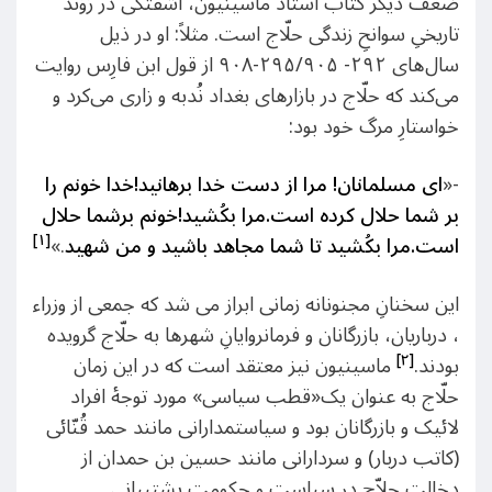
ضعف دیگر کتاب استاد ماسینیون، آشفتگی در رَوَند
تاریخیِ سوانحِ زندگی حلّاج است. مثلاً: او در ذیل
سال‌های ۲۹۲- ۲۹۵/۹۰۵-۹۰۸ از قول ابن فارِس روایت
می‌کند که حلّاج در بازارهای بغداد نُدبه و زاری می‌کرد و
خواستارِ مرگ خود بود:
-«
ای مسلمانان! مرا از دست خدا برهانید!خدا خونم را
بر شما حلال کرده است.مرا بکُشید!خونم برشما حلال
[۱]
است.مرا بکُشید تا شما مجاهد باشید و من شهید
.»
این سخنانِ مجنونانه زمانی ابراز می شد که جمعی از وزراء
، درباریان، بازرگانان و فرمانروایانِ شهرها به حلّاج گرویده
[۲]
بودند.
ماسینیون نیز معتقد است که در این زمان
حلّاج به عنوان یک«قطب سیاسی» مورد توجۀ افراد
لائیک و بازرگانان بود و سیاستمدارانی مانند حمد قُنّائى
(كاتب دربار) و سردارانی مانند حسین بن حمدان از
دخالت حلاّج در سیاست و حکومت پشتیبانی