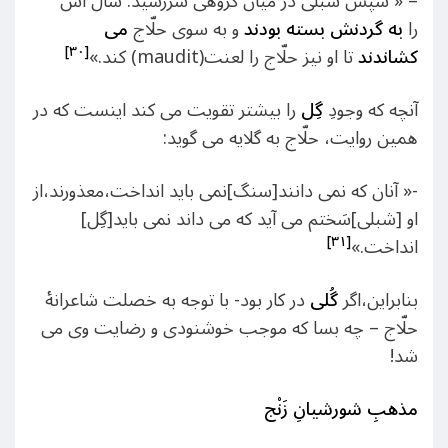
– « سپس شبلی در میان گروهی سررسید. شال اش
را
به گردنش بسته بودند
و به سوی حلّاج
می
[۳۰]
کشاندند
تا او نیز حلّاج را لعنت(maudit) کند.»
آنچه که وجودِ
گِل
را بیشتر تقویت می کند اینست که در
همین روایت، حلّاج به گلایه می گوید:
-« آنان که نمی دانند[سنگ]نمی باید انداخت،معذورند،از
او [شبلی]سَختم می آید که می داند نمی باید[گِل]
[۳۱]
انداخت.»
بنابراین،اگر
گُلی
در کار بود- با توجه به خصلت شاعرانۀ
حلّاج – چه بسا که موجب خوشنودی و رضایت وی می
شد!
مذهبِ شورشیانِ
زَنْج