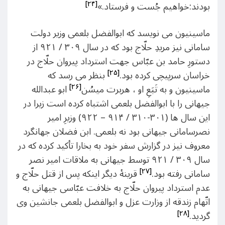
[۲۴]
بودند:خواهیم جُست و فرستاد.»
ماسینیون می نویسد که ابوالفضل بلعمی وزیر دولت
سامانی نیز مریدِ حلّاج بود که در سال ۳۰۹ / ۹۲۱ از
دستورِ حامد بن عبّاس جهت استرداد پیروان حلّاج در
[۲۵]
خراسان سرپیچی کرده بود.
بنظر می رسد که
[۲۶]
ماسینیون و به تَبَعِ او ، هربرت میسُن
ابو عبدالله
جیهانی را با ابوالفضل بلعمی اشتباه کرده است زیرا در
این سال ها (۳۰۱-۳۱۰ / ۹۱۴ – ۹۲۲) وزیرِ امیر
نصرسامانی جیهانی بود نه بلعمی. ابن فضلان جهانگرد
معروف نیز در گزارش سفر خود به بخارا تأکید کرده که در
سال ۳۰۹ / ۹۲۱ توسط جیهانی به ملاقات امیر نصر
[۲۷]
سامانی رفته بود.
قرینۀ دیگر اینکه پس از قتل حلّاج و
عدم استرداد پیروان حلّاج به خلافت عبّاسی جیهانی به
اتّهام زندقه از وزارت عزل و ابوالفضل بلعمی جانشین وی
[۲۸]
گردید.