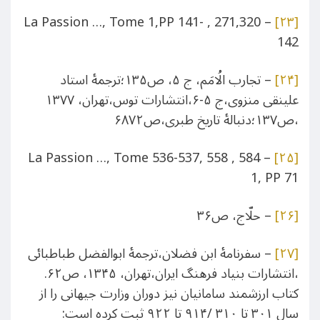
– 271,320 , La Passion …, Tome 1,PP 141-
[۲۳]
142
[۲۴]
– تجارب الُامَم، ج ۵، ص۱۳۵؛ترجمۀ استاد
علینقی منزوی،ج ۵-۶،انتشارات توس،تهران، ۱۳۷۷
،ص۱۳۷؛دنبالۀ تاریخ طبری،ص۶۸۷۲
– 584 , 558 ,536-537 La Passion …, Tome
[۲۵]
1, PP 71
[۲۶]
– حلّاج، ص۳۶
[۲۷]
– سفرنامۀ ابن فضلان،ترجمۀ ابوالفضل طباطبائی
،انتشارات بنیاد فرهنگ ایران،تهران، ۱۳۴۵، ص۶۲.
کتاب ارزشمند سامانیان نیز دوران وزارت جیهانی را از
سال ۳۰۱ تا ۳۱۰ /۹۱۴ تا ۹۲۲ ثبت کرده است: