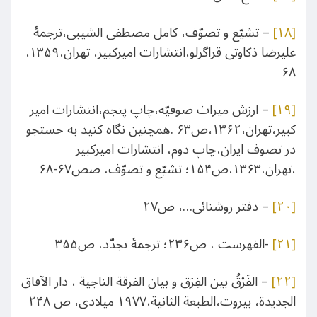
[۱۸]
– تشیّع و تصوّف، کامل مصطفی الشیبی،ترجمۀ
علیرضا ذکاوتی قراگزلو،انتشارات امیرکبیر، تهران،۱۳۵۹،
۶۸
[۱۹]
– ارزش میراث صوفیّه،چاپ پنجم،انتشارات امیر
کبیر،تهران،۱۳۶۲،ص۶۳ .همچنین نگاه کنید به حستجو
در تصوف ایران،چاپ دوم، انتشارات امیرکبیر
،تهران،۱۳۶۳،ص۱۵۴؛ تشیّع و تصوّف، صص۶۷-۶۸
[۲۰]
– دفتر روشنائی…، ص۲۷
[۲۱]
-الفهرست ، ص۲۳۶؛ ترجمۀ تجدّد، ص۳۵۵
[۲۲]
– الفَرْقُ بین الفِرَق و بیان الفرقة الناجیة ، دار الآفاق
الجدیدة، بیروت،الطبعة الثانیة،۱۹۷۷ میلادی، ص ۲۴۸