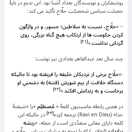
روشنفکران و نویسندگان بغداد آشنا بود. ابن ندیم در بارۀ
خصلت سیاسی شخصیّتِ حلّاج تأکید می کند:
– «
حلّاج، نسبت به سلاطین؛ جسور، و در واژگون
كردن حكومت ها از ارتكاب هيچ گناه بزرگى، روى
[۲۱]
گردانى نداشت
.»
چند سال بعد عبدالقاهر بغدادی نیز نوشت:
-«
حلّاج برخی از نزدیکان خلیفه را فریفته بود تا جائيكه
دستگاه خلافت از بيم شورش (فتنه) به دشمنىِ او
[۲۲]
برخاست و به زندانش افكند
.»
در همین رابطه،ماسینیون کلمۀ «
مُصطلِم
»را «شیفتۀ
[۲۳]
خدا» (Ravi en Dieu) ترجمه کرده
در حالیکه این
کلمه دارای معانی متعدّدی است از جمله، «
ریشه
برانداز
» (انقلابی) که با توجه به مبارزات سیاسی حلّاج و