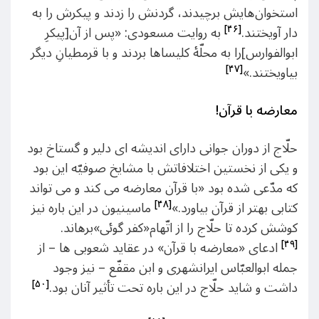
استخوان‌هایش برچیدند، گردنش را زدند و پیکرش را به
[۴۶]
دار آویختند.
به روایت مسعودی: «پس از آن[پیکرِ
ابوالفوارس]را به محلّۀ کلیساها بردند و با قرمطیانِ دیگر
[۴۷]
بیاویختند.»
معارضه با قرآن!
حلّاج از دوران جوانی دارای اندیشه ای دلیر و گستاخ بود
و یکی از نخستین اختلافاتش با مشایخ صوفیّه این بود
که مدّعی شده بود «با قرآن معارضه می کند و می تواند
[۴۸]
کتابی بهتر از قرآن بیاورد.»
ماسینیون در این باره نیز
کوشش کرده تا حلّاج را از اتّهام«کفر گوئی»برهاند.
[۴۹]
ادعای «معارضه با قرآن» در عقاید شعوبی ها – از
جمله ابوالعبّاس ایرانشهری و ابن مقفّع – نیز وجود
[۵۰]
داشت و شاید حلّاج در این باره تحت تأثیر آنان بود.