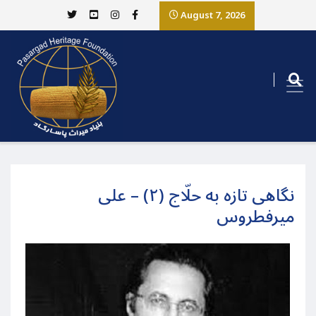
August 7, 2026
نگاهی تازه به حلّاج (۲) – علی
میرفطروس‎