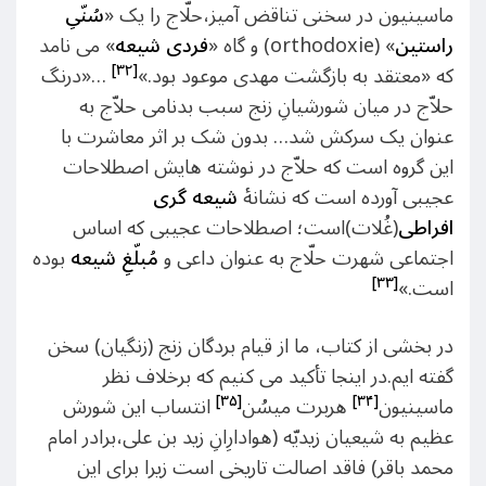
ماسینیون در سخنی تناقض آمیز،حلّاج را یک «
سُنّىِ
راستین
» (orthodoxie) و گاه «
فردی شیعه
» می نامد
[۳۲]
که «معتقد به بازگشت مهدی موعود بود.»
…«درنگ
حلاّج در میان شورشیانِ زنج سبب بدنامی حلاّج به
عنوان یک سرکش شد… بدون شک بر اثر معاشرت با
این گروه است که حلاّج در نوشته هایش اصطلاحات
عجیبی آورده است که نشانۀ
شیعه گری
افراطی
(غُلات)است؛ اصطلاحات عجیبی که اساس
اجتماعی شهرت حلّاج به عنوان داعی و
مُبلّغِ شیعه
بوده
[۳۳]
است.»
در بخشی از کتاب، ما از قیام بردگان زنج (زنگیان) سخن
گفته ایم.در اینجا تأکید می کنیم که برخلاف نظر
[۳۵]
[۳۴]
ماسینیون
هربرت میسُن
انتساب این شورش
عظیم به شیعیان زیدیّه (هوادارِانِ زید بن علی،برادر امام
محمد باقر) فاقد اصالت تاریخی است زیرا برای این