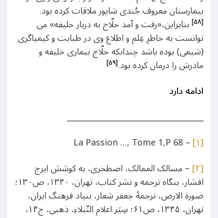
بیمارستان معروف جُندی شاپور ملاقات کرده بود.
[۵۸]
بنابراین،«رفت و آمد حلّاج به دربار خلیفه» می
توانست به خاطرِ عِلم و اطلاع وی در طبابت و کیمیاگری
(شیمی) بوده باشد چندانکه حلّاج بیماری خلیفه و
[۵۹]
مادرش را درمان کرده بود.
ادامه دارد
___________________________________
– La Passion …, Tome 1,P 68
[۱]
[۲]
– مسالک الممالک، اصطخری، به کوشش ایرج
افشار، بنگاه ترجمه و نشر کتاب، تهران، ۱۳۴۰، ص۱۳۰؛
صورة الارض، ترجمۀ جعفر شعار، بنیاد فرهنگ ایران،
تهران، ۱۳۴۵، ص۶۱؛ سِیَر اعلام النّبلاء، ذهبی، ج۱۴،