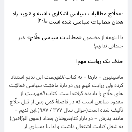
-«
حلّاج مطالبات سیاسیِ آشکاری داشته و شهید راهِ
[۲۰]
همان مطالبات سیاسی شده است.
»
با اینهمه از مضمون «
مطالبات سیاسی حلّاج
» خبر
چندانی نداریم!
حذف یک روایت مهم!
ماسینیون – بارها – به کتاب
الفهرس
ت
ابن ندیم استناد
کرده ولی روایت مُهمِ وی در بارۀ ماهیّت سیاسی فعالیّت
های حلّاج را نادیده گرفته است. کتاب
الفهرست
از
معدود منابعی است که در فاصلۀ کمی پس از قتل حلّاج
تألیف شده است(حوالی سال ۳۷۷ / ۹۸۷).ابن ندیم –
مانند پدرش – در بازار کتابفروشانِ بغداد (سوق ‌الورّاقین)
به شغل کتابت اشتغال داشت و لذا،با بسیاری از