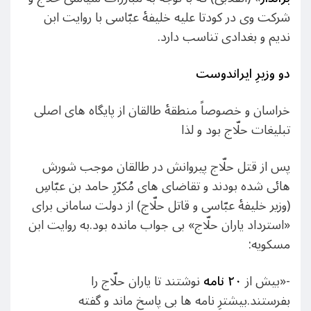
شرکت وی در کودتا علیه خلیفۀ عبّاسی با روایت ابن
ندیم و بغدادی تناسب دارد.
دو وزیرِ ایراندوست
خراسان و خصوصاً منطقۀ طالقان از پایگاه های اصلی
تبلیغات حلّاج بود و لذا
پس از قتل حلّاج پیروانش در طالقان موجب شورش
هائی شده بودند و تقاضای های مُکرّرِ حامد بن عبّاسِ
(وزیر خلیفۀ عبّاسی و قاتل حلّاج) از دولت سامانی برای
«استرداد یاران حلّاج» بی جواب مانده بود.به روایت ابن
مسکویه:
-«بیش از
۲۰ نامه
نوشتند تا یاران حلّاج را
بفرستند.بیشترِ نامه ها بی پاسخ ماند و گفته