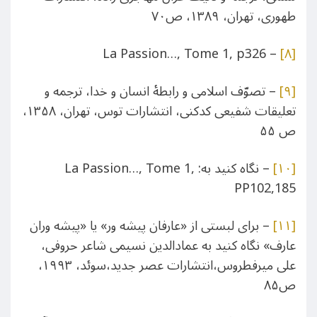
طهوری، تهران، ۱۳۸۹، ص۷۰
– La Passion…, Tome 1, p326
[۸]
[۹]
– تصوّف اسلامی و رابطۀ انسان و خدا، ترجمه و
تعلیقات شفیعی کدکنی، انتشارات توس، تهران، ۱۳۵۸،
ص ۵۵
[۱۰]
– نگاه کنید به: La Passion…, Tome 1,
PP102,185
[۱۱]
– برای لبستی از «عارفان پیشه ور» یا «پیشه وران
عارف» نگاه کنید به عمادالدین نسیمی شاعر حروفی،
علی میرفطروس،انتشارات عصر جدید،سوئد، ۱۹۹۳،
ص۸۵