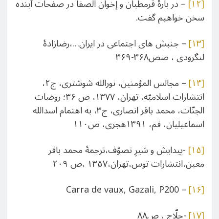
[۱۲]
– در بارۀ قرمطیان و إخوان الصفا در صفحات آینده
سخن خواهیم گفت.
[۱۳]
– جنبش های اجتماعی در ایران…،رضازادۀ
لنگرودی ، صص۳۶۸-۳۶۹
[۱۴]
– مجالس المؤمنین، نورالله شوشتری، ج۲،
انتشارات اسلامیّه، تهران، ۱۳۷۷، ص ۳۶؛ روضات
الجنّات، محمد باقر انصاری، ج۳، به اهتمام اسدالله
اسماعیلیان، قم، ۱۳۹۱هجری، ص۱۱۰
[۱۵]
-پیدایش و سَیرِ تصوّف،ترجمۀ محمد باقر
معین،انتشارات توس،تهران،۱۳۵۷ ،ص ۲۰۹
– Carra de vaux, Gazali, P200
[۱۶]
[۱۷]
-حلّاج ، ص۸۸