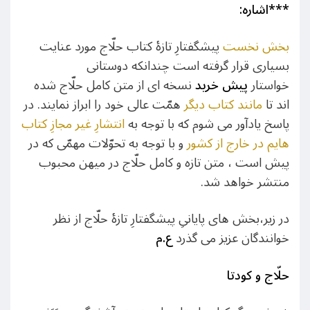
***
اشاره:
بخش نخست
پیشگفتارِ تازۀ کتاب حلّاج مورد عنایت
بسیاری قرار گرفته است چندانکه دوستانی
خواستار
پیش خرید
نسخه ای از متن کامل حلّاج شده
اند تا
مانند کتاب دیگر
همّت عالی خود را ابراز نمایند. در
پاسخ یادآور می شوم که با توجه به
انتشارِ غیر مجازِ کتاب
هایم در خارج از کشور
و با توجه به تحوّلات مهمّی که در
پیش است ، متن تازه و کامل حلّاج در میهن محبوب
منتشر خواهد شد.
در زیر،بخش های پایانیِ پیشگفتارِ تازۀ حلّاج از نظر
خوانندگان عزیز می گذرد
ع.م
حلّاج
و کودتا