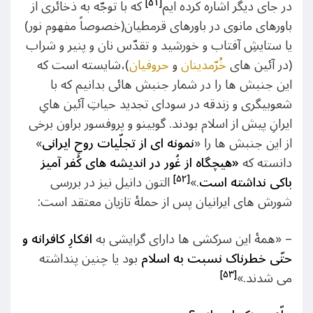
[۵۱]
در جای دیگر اشاره کرده ایم
که با توجّه به ذخائری از
باورهای مانوی در باورهای قرمطیان(خصوصاً مفهوم نور)
یا ستایشِ آفتاب و خورشید و تقدّس نان و پنیر و شراب
(در آئین های
خُرّمدینان
و
حروفیان
)،شایسته است که
این جنبش ها را در شمار جنبش هائی بدانیم که با
شعوبیگری و زندقه در سودای تجدید حیاتِ آئین هایِ
ایرانِ پیش از اسلام بودند. گوبینو و پروفسور براون برخی
از این جنبش ها را «
نمونه ای از تجلّیات روحِ ایرانی
»
دانسته که
«هیچگاه از غُور در اندیشه های کُفر آمیز
[۵۲]
باکی نداشته است
.»
التون دانیل نیز در بررسی
شورش های ایرانیان پس از حملۀ تازیان معتقد است:
– «همۀ این سرکشی ها دارای گرایشی به
افکارِ کافرانه و
حتّی خطرناک نسبت به اسلام
بود یا چنین پنداشته
[۵۳]
می شدند.»