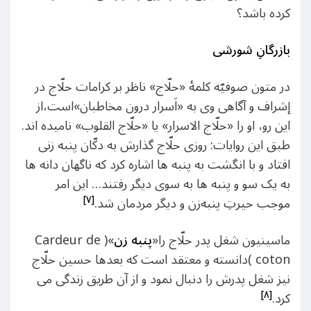
کرده باشد؟
بازرگانِ شورشی
در متون صوفیّه کلمۀ «حلّاج» ناظر بر کرامات حلّاج در
إشراف و آگاهی وی به «اَسرار درون مخاطبان»است،از
این رو، او را «حلّاج الاسرار» یا «حلّاج القلوب» نامیده اند.
طبق این روایات: روزى حلّاج گذارش به دکّان پنبه‏ زنى
افتاد و با انگشت به پنبه ‏ها اشاره کرد که ناگهان دانه‏ ها
به یک سو و پنبه‏ ها به سوی دیگر رفتند… این امر
[۷]
موجب حیرتِ پنبه‌زن و دیگر مردمان شد.
ماسینیون شغل پدر حلّاج را«
پنبه زن
»( Cardeur de
coton )دانسته و معتقد است که بعدها حسین حلّاج
نیز شغل پدرش را دنبال نمود و از آن طریق زندگی می
[۸]
کرد.