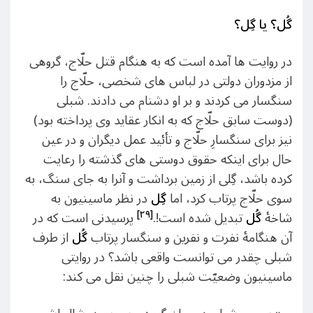
گُل؟ یا گِل؟
در روايت ها آمده است که به هنگام قتل حلّاج، گروهى
از مزدوران دولتى در لباس هاى شخصى، حلّاج را
سنگسار می كردند و بر او دشنام می دادند. شبلى
(دوست سابق حلّاج كه به انكار عقايد وی پرداخته بود)
نيز براى سنگسارِ حلّاج و تأئيد عمل ديگران و در عين
حال براى اينكه حقوق دوستى های گذشته را رعايت
كرده باشد، گِلى از زمين برداشت و آنرا به جاى سنگ، به
سوى حلّاج پرتاب كرد، اما
گِل
در نظر ماسينيون به
[۲۹]
شاخۀ
گُل
تبديل شده است!.
پرسیدنی است که در
آن هنگامۀ نفرت و نفرین و سنگسار پرتاب
گُل
از طرف
شبلی چقدر می توانست واقعی باشد؟ در روایتی
ماسینیون وضعیّت شبلی را چنین نقل می کند: