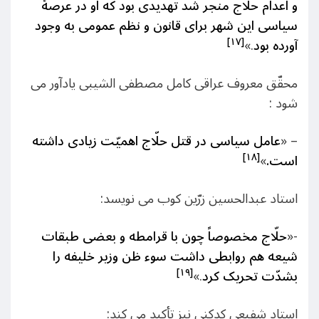
و اعدام حلّاج منجر شد تهدیدی بود که او در عرصۀ
سیاسی این شهر برای قانون و نظم عمومی به وجود
[۱۷]
آورده بود
.»
محقّق معروف عراقی کامل مصطفی الشیبی یادآور می
شود :
– «
عامل سیاسی در قتل حلّاج اهمیّت زیادی داشته
[۱۸]
است.
»
استاد عبدالحسین زرّین کوب می نویسد:
-«
حلّاج مخصوصاً چون با قرامطه و بعضی طبقات
شیعه هم روابطی داشت سوء ظن وزیر خلیفه را
[۱۹]
بشدّت تحریک کرد
.»
استاد شفیعی کدکنی نیز تأکید می کند: