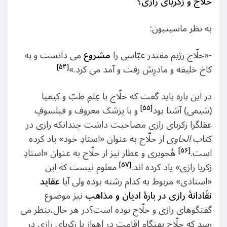
حلّاج و زکریای رازی؟
به نظر ماسینیون:
-«حلّاج رژیم مقتدر عبّاسی را
مشروع
می دانست و به
[۵۴]
کاخ خلیفه و مادرِش رفت و آمد می کرد.»
در این باره باید گفت که حلّاج با عِلمِ طبّ و کیمیا
[۵۵]
(شیمی) آشنا بود
و با پزشک معروف و فیلسوفِ
عقلگرا زکریای رازی مصاحبت داشت چندانکه رازی در
کتاب
الحاوی
از حلّاج به عنوان «استادِ خود» یاد کرده
[۵۶]
است.
هُجویری و عطار نیز از حلّاج به عنوان «استادِ
[۵۷]
زکریا رازی» یاد کرده اند.
معلوم نیست که این
«استادی» مربوط به کدام رشته بوده ولی آیا
عقاید
نقّادانۀ رازی در بارۀ ادیان و مذاهب
نیز موضوع
گفتگوهای رازی و حلّاج بوده است؟در هر حال،بنظر می
رسد که حلّاج بهنگام اقامت در اهواز با زکریای رازی در