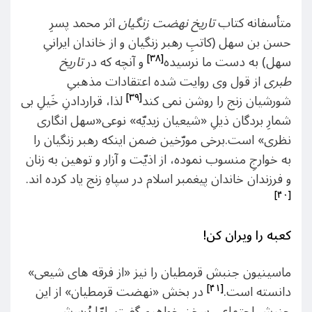
متأسفانه کتاب
تاریخ نهضت زنگیان
اثر محمد پسرِ
حسن بن سهل (کاتبِ رهبر زنگیان و از خاندان ایرانیِ
[۳۸]
سهل) به دست ما نرسیده
و آنچه که در
تاریخ
طبری
از قول وی روایت شده اعتقادات مذهبیِ
[۳۹]
شورشیان زنج را روشن نمی کند
لذا، قراردادنِ خَیلِ بی
شمارِ بردگان ذیلِ «شیعیان زیدیّه» نوعی«سهل انگاری
نظری» است.برخی مورّخین ضمن اینکه رهبر زنگیان را
به خوارجِ منسوب نموده، از اذیّت و آزار و توهین به زنان
و فرزندان خاندان پیغمبر اسلام در سپاهِ زنج یاد کرده اند.
[۴۰]
کعبه را ویران کن!
ماسینیون جنبش قرمطیان را نیز «از فرقه های شیعی»
[۴۱]
دانسته است.
در بخش «نهضت قرمطیان» از این
جنبش اجتماعی سخن خواهیم گفت، امّا پُرسش