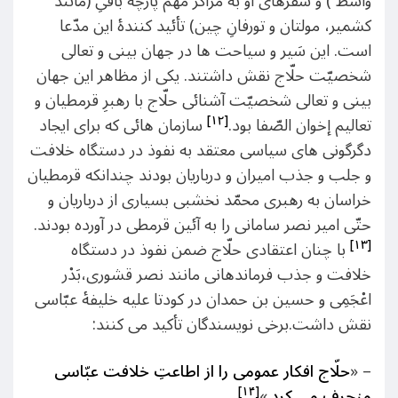
واسط ) و سفرهای او به مراکز مهم پارچه بافیِ (مانند
کشمیر، مولتان و تورفانِ چین) تأئید کنندۀ این مدّعا
است. این سَیر و سیاحت ها در جهان بینی و تعالی
شخصیّت حلّاج نقش داشتند. یکی از مظاهر این جهان
بینی و تعالی شخصیّت آشنائی حلّاج با رهبرِ قرمطیان و
[۱۲]
تعالیم إخوان الصّفا بود.
سازمان هائی که برای ایجاد
دگرگونی های سیاسی معتقد به نفوذ در دستگاه خلافت
و جلب و جذب امیران و درباریان بودند چندانکه قرمطیان
خراسان به رهبری محمّد نخشبی بسیاری از درباریان و
حتّی امیر نصر سامانی را به آئین قرمطی در آورده بودند.
[۱۳]
با چنان اعتقادی حلّاج ضمن نفوذ در دستگاه
خلافت و جذب فرماندهانی مانند نصر قشوری،بَدْر
اعْجَمِی و حسین بن حمدان در کودتا علیه خلیفۀ عبّاسی
نقش داشت.برخی نویسندگان تأکید می کنند:
– «
حلّاج افکار عمومی را از اطاعتِ خلافت عبّاسی
[۱۴]
منحرف می کرد
.»