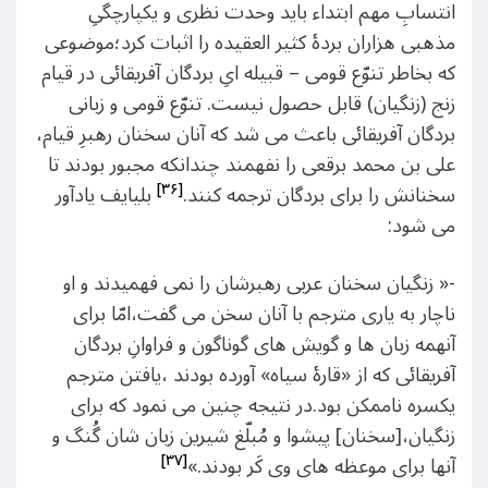
انتسابِ مهم ابتداء باید وحدت نظری و یکپارچگیِ
مذهبی هزاران بردۀ کثیر العقیده را اثبات کرد؛موضوعی
که بخاطر تنوّع قومی – قبیله ایِ بردگان آفریقائی در قیام
زنج (زنگیان) قابل حصول نیست. تنوّع قومی و زبانی
بردگان آفریقائی باعث می شد که آنان سخنان رهبرِ قیام،
علی‌ بن محمد برقعی را نفهمند چندانکه مجبور بودند تا
[۳۶]
سخنانش را برای بردگان ترجمه کنند.
بلیایف یادآور
می شود:
-« زنگیان سخنان عربی رهبرشان را نمی فهمیدند و او
ناچار به یاری مترجم با آنان سخن می گفت،امّا برای
آنهمه زبان ها و گویش های گوناگون و فراوانِ بردگان
آفریقائی که از «قارۀ سیاه» آورده بودند ،یافتن مترجم
یکسره ناممکن بود.در نتیجه چنین می نمود که برای
زنگیان،[سخنان] پیشوا و مُبلّغ شیرین زبان شان گُنگ و
[۳۷]
آنها برای موعظه های وی کَر بودند.»