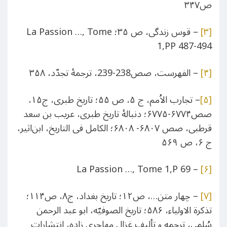
ص۳۴۷
[۳]
– قوس زندگی، ص ۳۵؛ La Passion …, Tome
1,PP 487-494
[۴]
– الفهرست، صص238-239، ترجمۀ تجدّد، ۳۵۸
[۵]
– تجارب الاُمم، ج ۵، ص ۵۵؛ تاریخ طبری، ج۱۵،
صص۶۷۷۴-۶۷۷۵؛ دنبالۀ تاریخ طبری، عریب بن سعد
قرطبی، صص ۶۸۰۷- ۶۸۰۸؛ الکامل فی التاریخ، ابن‌اثیر،
ج ۶، ص ۵۶۹
– La Passion …, Tome 1,P 69
[۶]
[۷]
– چهار متن…، ص۱۲؛ تاریخ بغداد، ج۸، ص۱۱۴؛
تذکرة الاولیاء، ۵۸۶؛ تاریخ الصوفیّه، ابو عبد الرحمن
سُلمی، ترجمه و تألیف غزال مهاجری زاده، انتشارات