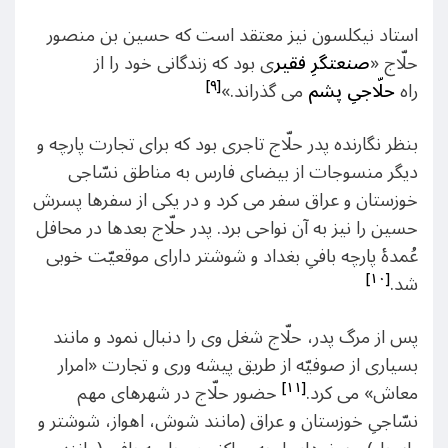
استاد نیکلسون نیز معتقد است که حسین بن منصور
حلّاج «
صنعتگرِ فقیر
ی بود که زندگانی خود را از
[۹]
راه
حلّاجیِ پشم
می گذراند.»
بنظر نگارنده پدر حلّاج تاجری بود که برای تجارت پارچه و
دیگر منسوجات از بیضای فارس به مناطق نسّاجی
خوزستان و عراق سفر می کرد و در یکی از سفرها پسرش
حسین را نیز به آن نواحی برد. پدر حلّاج بعدها در محافل
عُمدۀ پارچه بافیِ بغداد و شوشتر دارای موقعیّت خوبی
[۱۰]
شد.
پس از مرگ پدر، حلّاج شغل وی را دنبال نمود و مانند
بسیاری از صوفیّه از طریق پیشه وری و تجارت «امرار
[۱۱]
معاش» می کرد.
حضور حلّاج در شهرهای مهم
نسّاجیِ خوزستان و عراق (مانند شوش، اهواز، شوشتر و