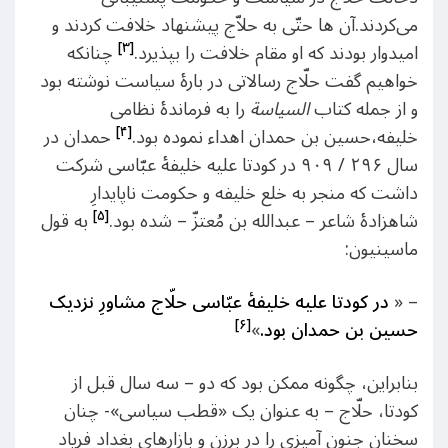
می‌کردند.آن ها حتّی به حلاّج پیشنهاد خلافت کردند و
[۳]
امیدوار بودند که او مقام خلافت را بپذیرد.
چنانکه
خواهیم گفت حلّاج رسالاتی در بارۀ سیاست نوشته بود
و از جمله کتاب
السیاسة
را به فرماندۀ نظامی
[۴]
خلیفه،حسین بن حمدان اهداء نموده بود.
حمدان در
سال ۲۹۶ / ۹۰۹ در کودتا علیه خلیفۀ عبّاسی شرکت
داشت که منجر به خلع خلیفه و حکومت ناپایدارِ
[۵]
شاهزادۀ شاعر – عبدالله بن مُعتزّ – شده بود.
به قول
ماسینیون:
– «
در کودتا علیه خلیفۀ عبّاسی حلّاج مشاورِ نزدیک
[۶]
حسین بن حمدان بود.
»
بنابراین، چگونه ممکن بود که دو – سه سال قبل از
کودتا، حلّاج – به عنوان یک «قطب سیاسی»- چنان
سخنان جنون آمیزی را در برزن و بازارهای بغداد فریاد