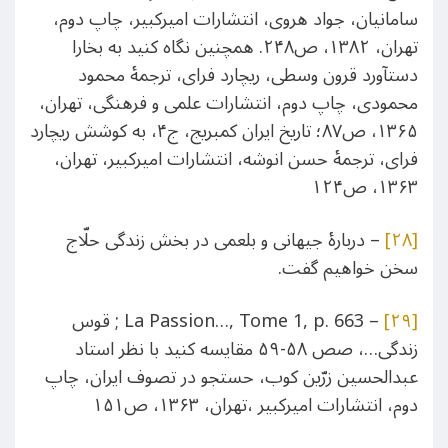
سامانیان، جواد هروی، انتشارات امیرکبیر، چاپ دوم،
تهران، ۱۳۸۲، ص۲۴۸. همچنین نگاه کنید به بخارا
دستآورد قرون وسطی، ریچارد فرای، ترجمۀ محمود
محمودی، چاپ دوم، انتشارات علمی و فرهنگی، تهران،
۱۳۶۵، ص۸۷؛ تاریخ ایران کمبریج، ج۴، به کوشش ریچارد
فرای، ترجمۀ حسن انوشه، انتشارات امیرکبیر، تهران،
۱۳۶۳، ص۱۲۴
[۲۸]
– دربارۀ جیهانی و بلعمی در بخش زندگی حلّاج
سخن خواهیم گفت.
[۲۹]
– La Passion…, Tome 1, p. 663 ; قوس
زندگی…، صص ۵۸-۵۹ مقایسه کنید با نظر استاد
عبدالحسین زرّین کوب، حستجو در تصوف ایران، چاپ
دوم، انتشارات امیرکبیر ،تهران، ۱۳۶۳، ص۱۵۱