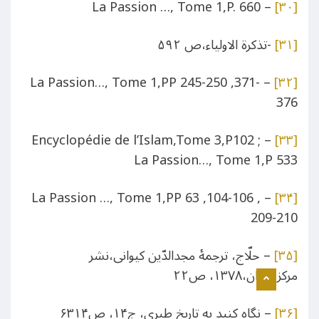
– La Passion …, Tome 1,P. 660
[۳۰]
[۳۱]
-تذکرة الاولیاء،ص ۵۹۲
– La Passion…, Tome 1,PP 245-250 ,371-
[۳۲]
376
– ; Encyclopédie de l’Islam,Tome 3,P102
[۳۳]
La Passion…, Tome 1,P 533
– La Passion …, Tome 1,PP 63 ,104-106 ,
[۳۴]
209-210
[۳۵]
– حلّاج، ترجمۀ مجدالدّین کیوانی،نشر
مرکز،تهران،۱۳۷۸، ص۲۲
[۳۶]
– نگاه کنید به تاریخ طبری، ج۱۴، ص۶۳۱۴