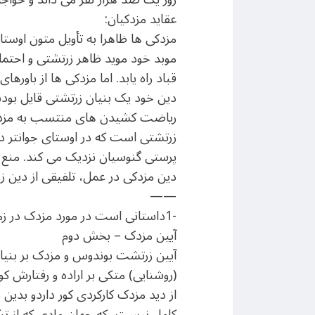
عقاید مزدکیان:
مزدکی ها ظاهرا به تأویل متون اوستا
موبد خود موید ظاهر زرتشتی و احتمالا
قباد راه یابد. اما مزدکی ها از باور
دین خود یک بنیان زرتشتی قایل بودند 
ریاضت کشیدن های منتسب به مزدک، 
زرتشتی است که در اوستای جوانتر دو ن
پرستی گنوسیان نزدیک می کند. منع 
دین مزدکی در عمل، تلفیقی از دین ز
——
-1داستانی است در مورد مزدک در زمان قباد اول که ابن مقفع آنرا به عربی برگرداند.
آیین مزدک – بخش دوم
آیین زرتشت بوندوس و مزدک بر بنیاد د
(روشنایی) متکی بر اراده و رفتارش ک
از دید مزدک کارکردی کور داردو بدین س
کامل نیست، که جهان مادی که از ترک