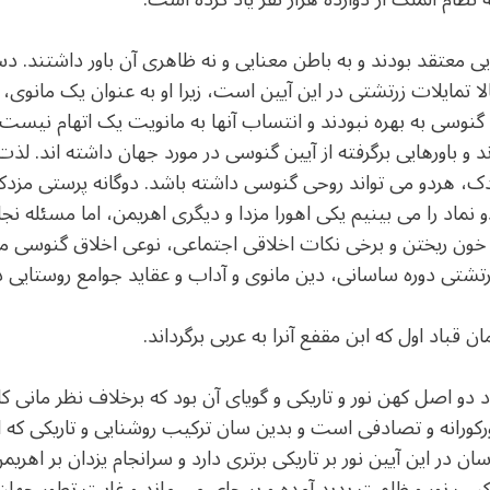
یی معتقد بودند و به باطن معنایی و نه ظاهری آن باور داشتند. د
 تمایلات زرتشتی در این آیین است، زیرا او به عنوان یک مانوی، قا
های گنوسی به بهره نبودند و انتساب آنها به مانویت یک اتهام نیس
و باورهایی برگرفته از آیین گنوسی در مورد جهان داشته اند. لذت ب
هردو می تواند روحی گنوسی داشته باشد. دوگانه پرستی مزدکی
ماد را می بینیم یکی اهورا مزدا و دیگری اهریمن، اما مسئله نجات 
خون ریختن و برخی نکات اخلاقی اجتماعی، نوعی اخلاق گنوسی ما
رتشتی دوره ساسانی، دین مانوی و آداب و عقاید جوامع روستایی د
و اصل کهن نور و تاریکی و گویای آن بود که برخلاف نظر مانی کارک
ورکورانه و تصادفی است و بدین سان ترکیب روشنایی و تاریکی که 
ان در این آیین نور بر تاریکی برتری دارد و سرانجام یزدان بر اهریم
یب نور و ظلمت پدید آمده و بر جای می ماند و غایت تطور جهان 