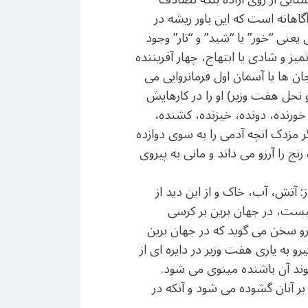
اهانه است که این باور ریشه در
عنی “خور” یا “شید” و “تار” وجود
میز و شادی یا ابتهاج، چهار آفریننده
ن چهار نیرو به وجود می آید. شید(4) یا خور در جهان جان ها یا آسمان اول فرمانروایی می
 نحل هفت وزیر) او را در کارهایش
 خورنده، دونده، خیزنده، کشنده،
ر مزدک انچه آدمی را به سوی دوازده
 را آرزو می داند و مانی به پیروی
آتش، آب، خاک و از این دید از
یست، در جهان برین بر کرسی
رو سخن می گوید که در جهان برین
رو به یاری هفت وزیر در دایره ای از
شوند آن باشنده مینوی می شود.
ر بر آنان گشوده می شود و آنکه در