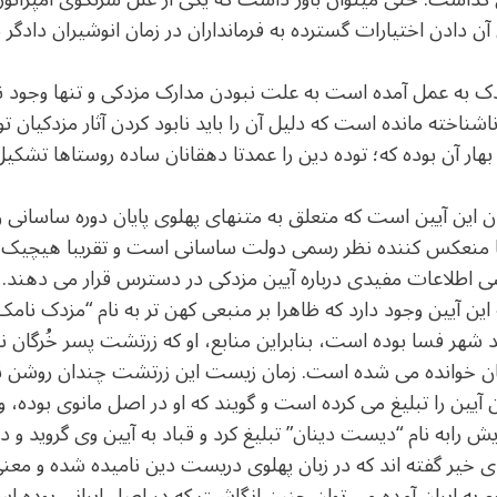
ن دادن اختیارات گسترده به فرمانداران در زمان انوشیران دادگر 
زدک به عمل آمده است به علت نبودن مدارک مزدکی و تنها وجود ن
ناشناخته مانده است که دلیل آن را باید نابود کردن آثار مزدکیان ت
بهار آن بوده که؛ توده دین را عمدتا دهقانان ساده روستاها تشکیل
ان این آیین است که متعلق به متنهای پهلوی پایان دوره ساسانی و 
ا منعکس کننده نظر رسمی دولت ساسانی است و تقریبا هیچیک بیط
ی اطلاعات مفیدی درباره آیین مزدکی در دسترس قرار می دهند. 
هر فسا بوده است، بنابراین منابع، او که زرتشت پسر خُرگان نام
گان خوانده می شده است. زمان زیست این زرتشت چندان روشن ن
ین آیین را تبلیغ می کرده است و گویند که او در اصل مانوی بوده،
ش رابه نام “دیست دینان” تبلیغ کرد و قباد به آیین وی گروید و 
دای خیر گفته اند که در زبان پهلوی دریست دین نامیده شده و م
روم به ایران آمده می توان چنین انگاشت که در اصل ایرانی بوده ا