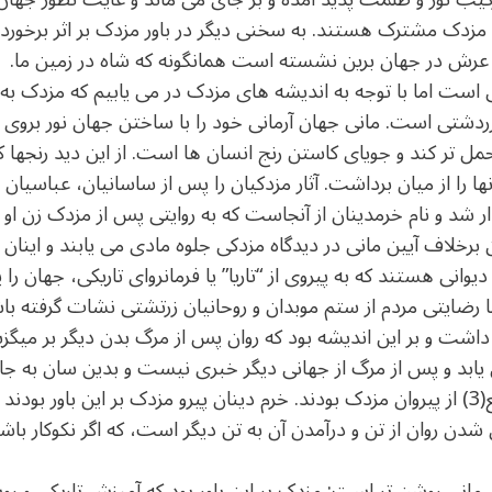
مزدک مشترک هستند. به سخنی دیگر در باور مزدک بر اثر برخورد ای
ی عرش در جهان برین نشسته است همانگونه که شاه در زمین ما.
انی است اما با توجه به اندیشه های مزدک در می یابیم که مزدک ب
ردشتی است. مانی جهان آرمانی خود را با ساختن جهان نور بروی
مل تر کند و جویای کاستن رنج انسان ها است. از این دید رنجها که
ها را از میان برداشت. آثار مزدکیان را پس از ساسانیان، عباسیان ا
لامی در “خرمدینان”(2) پدیدار شد و نام خرمدینان از آنجاست که به روایتی پس از مزدک 
لاف آیین مانی در دیدگاه مزدکی جلوه مادی می یابند و اینان 
یوانی هستند که به پیروی از “تاریا” یا فرمانروای تاریکی، جهان را پر
رضایتی مردم از ستم موبدان و روحانیان زرتشتی نشات گرفته باشد
شت و بر این اندیشه بود که روان پس از مرگ بدن دیگر بر میگزین
 یابد و پس از مرگ از جهانی دیگر خبری نیست و بدین سان به ج
نگری می پردازد. سپید جامگان المقنع(3) از پیروان مزدک بودند. خرم دینان پیرو مزدک بر ای
دن روان از تن و درآمدن آن به تن دیگر است، که اگر نکوکار باشد 
ی روشن تر است: مزدک بر این باور بود که آمیزش تاریکی و روشن