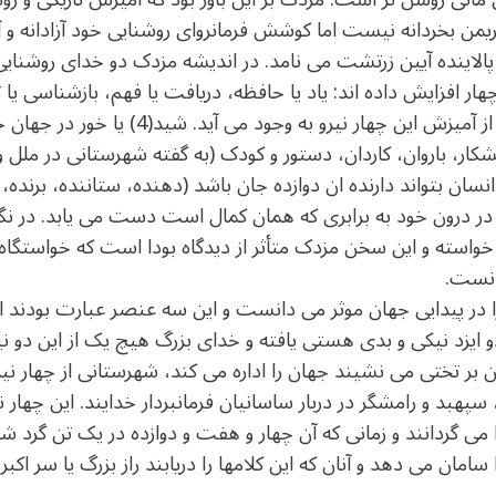
من بخردانه نیست اما کوشش فرمانروای روشنایی خود آزادانه و آگ
پالاینده آیین زرتشت می نامد. در اندیشه مزدک دو خدای روشنایی ی
چهار افزایش داده اند: یاد یا حافظه، دریافت یا فهم، بازشناسی یا ت
و باشندگان می باشند و هر موجودی از آمیزش ای
شکار، باروان، کاردان، دستور و کودک (به گفته شهرستانی در ملل و
سان بتواند دارنده ان دوازده جان باشد (دهنده، ستاننده، برنده،
ه) در درون خود به برابری که همان کمال است دست می یابد. در نگ
سته و این سخن مزدک متأثر از دیدگاه بودا است که خواستگاه رنج
دانست.
 پیدایی جهان موثر می دانست و این سه عنصر عبارت بودند از: 
زد نیکی و بدی هستی یافته و خدای بزرگ هیچ یک از این دو ن
 بر تختی می نشیند جهان را اداره می کند، شهرستانی از چهار نی
پهبد و رامشگر در دربار ساسانیان فرمانبردار خدایند. این چهار نی
 می گردانند و زمانی که آن چهار و هفت و دوازده در یک تن گرد 
سامان می دهد و آنان که این کلامها را دریابند راز بزرگ یا سر اکب