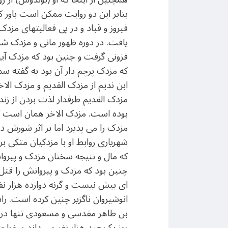
بنابر این دو روایت ممکن است باور 
فیروز و قباد و در پی فعالیتهای مزد
یافت. در دوره ظهور مانی و مزدک شر
فزونی گرفت و چنین بود که مزدک آی
که مزدک پرچم دار آن بود به گفته س
ابن ندیم از مزدک القدیم و مزدک الا
مزدک القدیم طرفدار لذت بردن از زندگ
بوده است. مزدک الاخر همان است ک
مزدک را می پذیرد اما بر اثر شورش در
شهریاری روابط او با مزدکیان متکی بر
که مال و نتیجه سخنان مزدک و پیروا
چنین بود که مزدک و پیروانش را قتل
ای بیش نیست و گرنه دوازده هزار نفر
انوشیروان ناگزیر چنین کرده است. ر
بن طاهر مقدسی و مسعودی تنها در یک
روز یک صد هزار نفر می داند و خواجه 