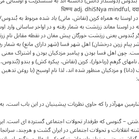
یا بُندوس (دوستدار دانش) دانسته اند به سنسکریت و اوستایی می
धिष्ण्य adj. dhiSNya mindful, दद
در اوستا به همراه کرپن (نقاش، مانی) یاد شده مربوط به بُندوس
ر) که در اوستا معاند زرتشت به شمار رفته و در اواخر ساسانی وار
ر بُندوس یعنی زرتشت خورگان پیش مغان در نقطه مقابل نام 
 پیام زرین درخشان) اهل شهر فسا (شهر دارای مانع) به شمار 
 چون اهل فسا بودن و پیامبر مزدکیان بودن و اشتراک معنی نام آ
نامهای گرهم (رباخوار)، کرپن (نقاش، پیکره کش) و بندو (بُندوس،
ک (دانا) و مزدکیان منظور شده اند، لذا نام اوسیج (با روغن تده
:
ارمین مهرآذر را که حاوی نظریات پیشینیان در این باب است، به
رشته انقلابات و تحولات اجتماعی در ایران گشت و هرچند، سرانج
ی گذاشت. حتی میتوان باور داشت که یکی از علل سرنگوی امپراتور