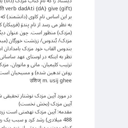
دیسناد را که نام کتاب مزدک (دانا) 
ाति verb dadAti {dA} give (gift)
بر این اساس نام کاوی (دانشمند) که 
به نظر می رسد از نام بِندوَ (فریبکا
(مزدک) منظور است. چون عنوان دیگ
مزدک/ بُندوس/ زرتشت خورگان (مبشر
بندوس القاب خود مزدک بامدادان است.
نظر به اینکه در اوستای عهد ساسانی 
ترتیب کلیمیان، مانی و مانویان، مزد
روغن تدهین شده) و مسیحیان است
उशिज् m. usij ghee
در مورد آیین مزدک نوشتار تحقیقی ش
آیین مزدک (بخش نخست)
488 میلادی) رشد کرد و سبب یک 
کوتاه مدت و دراز مدتی از خود برجا