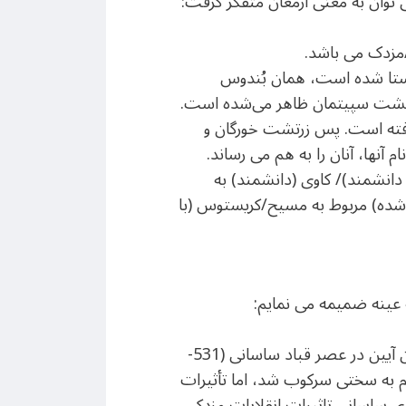
 توان به معنی ارمغان متفکر گرفت:
/مزدک می باشد.
د اوستا شده است، همان بُندوس
زرتشت سپیتمان ظاهر می‌شده است.
رفته است. پس زرتشت خورگان و
نها، آنان را به هم می رساند.
 دانشمند)/ کاوی (دانشمند) به
ین شده) مربوط به مسیح/کریستوس (با
 عینه ضمیمه می نمایم:
مقدمه: آیین مزدک نهضتی است زردشتی – گنوسی که طرفدار تحولات اجتماعی گسترده ای است. این آیین در عصر قباد ساسانی (531-
ام به سختی سرکوب شد، اما تأثیرات
ی ساسانی تاثیرات انقلابات مزدکی