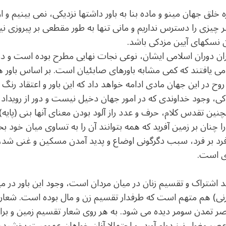
خلق جهان مینو و ماده بنا به باور داشتها نزدیکی، نمی بینیم و از
 چیزی را دسترس نداریم و مانی تنها به طور مقطعی بر پیروزی نیک
تن نسکهای آیین مزدکی باشد.
یران دوران اسلامی ایشان، نوعی نجات نهایی مطرح بوده است و در ط
 یافتند که کمی مشابه باورهای صابئیان است. بر اساس باور های
ح در این جهان مادی ادامه خواهد داد که این باور و اعتقاد رنگ و
دکی، وجود خداوندی که در امور جهان دخیل نیست و دور از رویداد 
ین تقدس کلام، حرف و عدد راز آلود بودن معنای آنها بنی (پایه) 
ق را چنان بر زمین آفرید که همه بتوانند آن را به تساوی میان 
 فرد بر فرد، سبب دگرگونی اوضاع و پدید آمدن مسکین و غنی شد، ای
وی است.
اند اشتراک و تقسیم زنان در میان مردان است، وجود این باور در م
) هم متهم است که طرفدار تقسیم زن و مال بوده است. شعار 
عصر تمدن سومر دیده می شود. به هر روی شعار تقسیم زمین و برا
 عصر مغول نیز دوام آورد، و احتمالا آنان خواهان عمومیت بخشید