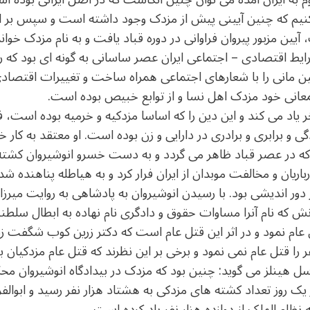
کنیم که چنین آیینی پیش از مزدک وجود داشته است و سپس بر اثر 
ک، آیین مزبور پیروان فراوانی در دوره قباد یافت و به نام مزدک
ایط اقتصادی – اجتماعی ایران عصر ساسانی به گونه ای بود که 
ین مانی را با شعارهای اجتماعی همراه ساخت و تغییرات اقتصا
معانی خود مزدک اهل نسا و از توابع خبیص بوده است.
خر یاد می کند و این دین را که اساسا مزدکیه و خرمیه بوده است، 
ی و برابری و برادری در دارایی و زن بوده است. او معتقد به کار خ
ه در عصر قباد ظاهر می گردد و به دست خسرو انوشیروان کشته
باریان و مخالفت موبدان از ایران فرار کرد و به هیاطله پناهنده 
 دور اندیشی بود. با رسیدن انوشیروان به پادشاهی به روایت میرزا 
نش که نام آنرا مساوات حقوق و دادگری نام نهاده به ابطال سل
 عام نمود و در اثر این قتل عام است که دکتر زرین کوب شگفت زد
 را قتل عام نمی نمود و برخی بر این نظرند که قتل عام مزدکیان
اسل هینلز می گوید: چنین بود که مزدک در بیدادگاه انوشیروان م
 روز تعداد کشته های مزدکی به هشتاد هزار نفر رسید و ابوالفر
نظام الملک از دوازده هزار نفر یاد کرده است.