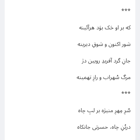
***
که بر او حَک بوَد هرآئینه
شور اکنون و شوقِ دیرینه
جانِ گرد آفریدِ رویین دژ
مرگ سُهراب و رازِ تهمینه
***
سّرِ مِهرِ منیژه بر لبِ چاه
دربُنِ چاه، حسرتی جانکاه