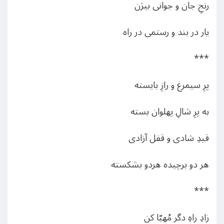
رنجِ جان و جوانی بیژن
یار در بند و رستمی در راه
***
پرِ سیمرغ و رازِ بایسته
به پرِ شالِ پهلوان بسته
قیدِ شادی و قفل آزادی
هر دو برچیده هردو بشکسته
***
زادِ راهِ دگر مُهیّا کن