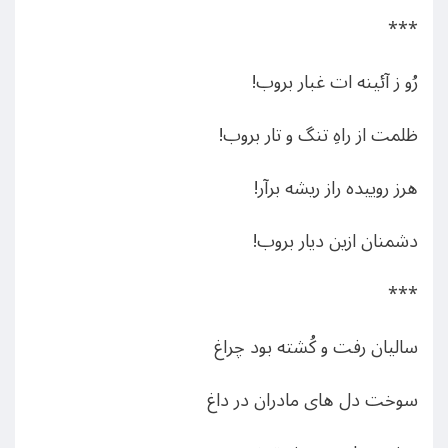
***
رُو ز آئینه ات غبار بروب!
ظلمت از راهِ تنگ و تار بروب!
هرز روییده راز ریشه برآر!
دشمنان ازین دیار بروب!
***
سالیان رفت و کُشته بود چراغ
سوخت دل‌ های مادران در داغ