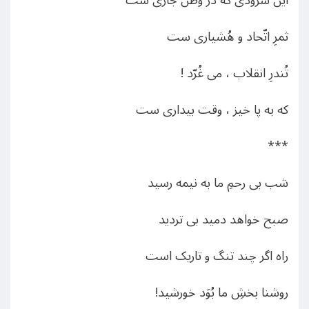
این سرودی که در وطن جاری ست
ثمرِ اتّحاد و هُشیاری ست
تُندرِ انقلاب ، می غُرّد !
که به پا خیز ، وقت بیداری ست
***
شب بی رحمِ ما به نیمه رسید
صبح خواهد دمید بی تردید
راه اگر چند تنگ و تاریک است
روشنا بخشِ ما بُوَد خورشید!