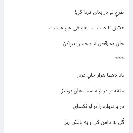
طرحِ نو در بنای فردا کن!
عشق تا هست ، عاشقی هم هست
جان به رقص آر و جشن برپاکن!
***
یادِ دهها هزار جانِ عزیز
حلقه بر در زده ست هان برخیز
در و دروازه را بر او بُگشای
گُل به دامن کن و به پایش ریز