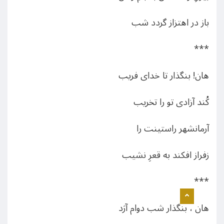
باز در اهتزاز گردد شب
***
هان! بنگذار تا خدای فریب
کُند آزادی تو را تخریب
آرمانشهر راستینت را
زفراز افکند به قعرِ نشیب
***
هان ، بنگذار شب دوام آرَد