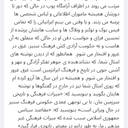
مرتب می روند در اطراف آرامگاه پوپ در حالی که دور تا
دورشان همیشه ماموران اطلاعاتی و لباس شخصی ها
پرسه می زنند. و یا وقتی می بینم ایرانیانی را که تمامی
فیس بوک و توئتر و وبلاگ ها و سایت هایشان پرشده از
تحسین فرای و خواست دفن او در خاکی که متعلق به آن
هاست و نه حکومت آزادی کش فرهنگ ستیز، غرق در
غرور و افتخار می شوم. همانطور که از دیدن نوشته های
امثال شما، که نشاندهنده ی جوهر تفکر آزادگی و مهر و
آشتی جویی در تاریخ و فرهنگ ایرانزمین است غرق غرور
و افتخار می شوم. و همیشه در این سال ها آرزو کرده ام
که روزی امثال شما نیز در خارج در گفتگوها و نوشته
هایتان بگویید و بنویسید که: «میراث فرهنگی و تاریخی
سرزمین مان، با بی توجهی عمدی حکومتی فرهنگ ستیز
در حال ویرانی است» بنویسید که: «مقاصد سیاسی
جمهوری اسلامی سبب شده که میراث فرهنگی غیر
مذهبی ما، به طور دایم در معرض نابودی قرار گیرد»