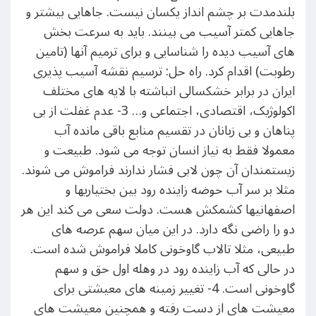
بلندمدت بر چشم انداز یکسان نیست. جاهایی بیشتر و
جاهایی کمتر آسیب می بینند. باید به سرعت بخش
های آسیب دیده را شناسایی و برای ترمیم آنها (تامین
رطوبت) اقدام کرد. راه حل: ترسیم نقشه آسیب پذیری
ایران در برابر خشکسالی انباشته با لایه های مختلف
اکولوژیک، اقتصادی، اجتماعی و… 3- عدم غفلت از بی
پناهان و بی زبانان در تقسیم منابع باقی مانده آب
معمولا فقط به نیاز انسان توجه می شود. طبیعت و
زیستمندان آن چون لابی فشار ندارند فراموش می شوند.
مثلا بر سر آب حوضه زاینده رود بین بختیاریها و
اصفهانیها کشمکش هست. دولت سعی می کند این هر
دو را راضی نگه دارد. در این میان سهم عرصه های
طبیعی، مثلا تالاب گاوخونی کاملا فراموش شده است.
در حالی که آب زاینده رود در وهله اول حق و سهم
گاوخونی است. 4- تغییر زمینه های معیشتی برای
معیشت های از دست رفته و همچنین معیشت های