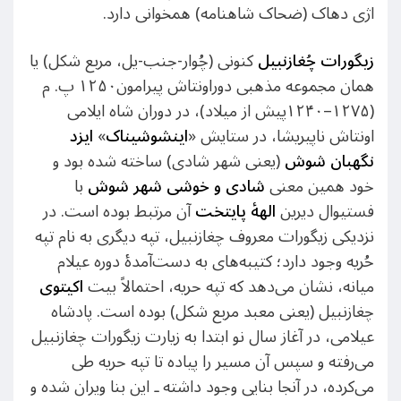
اژی دهاک (ضحاک شاهنامه) همخوانی دارد.
زیگورات چُغازنبیل
کنونی (چُوار-جنب-یل، مربع شکل) یا
همان مجموعه‌ مذهبی دوراونتاش پیرامون۱۲۵۰ پ. م
(۱۲۷۵–۱۲۴۰پیش از میلاد)، در دوران شاه ایلامی
اونتاش ناپیریشا، در ستایش «
اینشوشیناک
»
ایزد
نگهبان شوش
(یعنی شهر شادی) ساخته شده بود و
خود همین معنی
شادی و خوشی شهر شوش
با
فستیوال دیرین
الهۀ پایتخت
آن مرتبط بوده است. در
نزدیکی زیگورات معروف چغازنبیل، تپه دیگری به نام تپه
حُریه وجود دارد؛ کتیبه‌های به ‌دست‌آمدهٔ دوره عیلام
میانه، نشان می‌دهد که تپه حریه، احتمالاً بیت
اکیتوی
چغازنبیل (یعنی معبد مربع شکل) بوده است. پادشاه
عیلامی، در آغاز سال نو ابتدا به زیارت زیگورات چغازنبیل
می‌رفته و سپس آن مسیر را پیاده تا تپه حریه طی
می‌کرده، در آنجا بنایی وجود داشته ـ این بنا ویران شده و