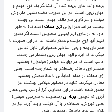
برنده و تنه های بریده شده آن نشانگر یک نوع جهنم و
جهان زیرین است. در این صورت تخت نشین ماردوش
مؤنث و سر گاو بر سر مالک جهنم است. بی جهت
نیست در اساطیر ایرانی
اژی دهاک
(ضحاک) به طور
جاودانه در غاری (زیر زمینی) محبوس است. اگر تصور
کنیم آنها زوج مؤنث و مذکر داشته اند، در این صورت با
همزادان یمه و یمی اساطیر هندوایرانی قابل قیاس
میگردند که ایزد و الهه جهان زیرین بشمار می رفتند.
جالب است که در روایات خواهر (خواهران) جمشید
همسر اژی دهاک (ضحاک) به شمار رفته است. یعنی
اژی دهاک در مقام خدایگانی با مخاصمش جمشید
معادل میگردد. شاید در تصاویر عیلامی بهشت نیز
مصور شده باشد. در این تصاویر، گرز گاوسر، یعنی همان
گرزی که فریدون
ورنه ای
(منسوب به سرزمین خوشی)
یعنی کوروش، ضحاک را با آن کوفت و بند آورد، نیز در
بالای سر مرد ماردوش دیده می شود.