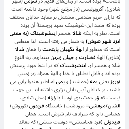
پایتخت» بوده است. از زمان‌های قدیم در
شوش
(شهر
شادی)، آکروپولیسی (دژ مرتفع شهر) وجود داشته است
که دارای حریم مقدسی مشتمل بر معابد خدایان مختلف
بوده که معبد این-شوشینک معبد برجستهٔ آن بوده
است. نظر به اینکه
شالا
همسر
اینشوشیناک (به معنی
ایزد شهر شوش)
به شمار می رفته است، لذا منطقی
است که منظور از
الهۀ نگهبان پایتخت
را همان
شالا
(شازی) الهۀ
قضاوت
و
جهان زیرین
بپنداریم. ربه النوع
شالا و همسر او،
اینشوشیناک
که در اینجا مورد پرستش
بوده اند و قابل انطباق با خدا و الهۀ همزاد زیر زمینی
نوروز
یعنی
یمه
(جمشید) و
یمی
اساطیر هندوایرانی می
باشند، بر خدایان آیین بابلی برتری داشته اند. بی جهت
نیست که
وَر
جمشیدی اوستا با
وَرنه
(محل شادی،
انشان/مرهشی
= مرودشت) خاستگاه
فریدون
(کوروش)
همنامی دارد که مترادف نام شوش است. همان
فریدونی
(فرد هخامنشی= دوست منشی) که معاند