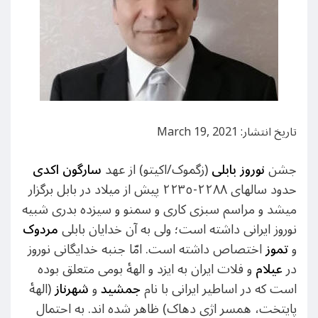
تاریخ انتشار: March 19, 2021
جشن
نوروز بابلی
(زگموک/اکیتو) از عهد
سارگون اکدی
حدود سالهای ٢٢۸۸-٢٢۳٥ پیش از میلاد در بابل برگزار
میشد و مراسم سبزی کاری و سمنو و سیزده بدری شبیه
نوروز ایرانی داشته است؛ ولی به آن خدایان بابلی
مردوک
و
تموز
اختصاص داشته است. امّا جنبه خدایگانی نوروز
در
عیلام
و فلات ایران به ایزد و الهۀ بومی متعلق بوده
است که در اساطیر ایرانی با نام
جمشید
و
شهرناز
(الهۀ
پایتخت، همسر اژی دهاک) ظاهر شده اند. به احتمال