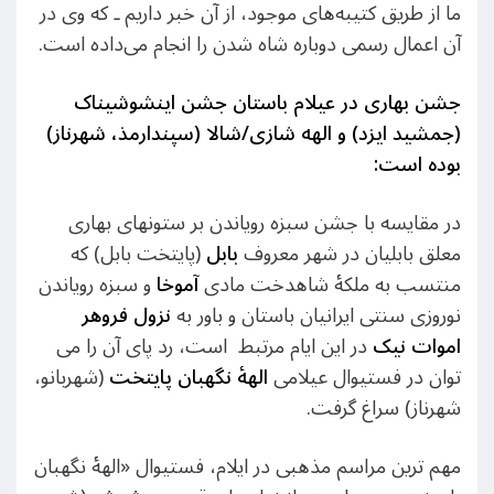
ما از طریق کتیبه‌های موجود، از آن خبر داریم ـ که وی در
آن اعمال رسمی دوباره شاه شدن را انجام می‌داده است.
جشن بهاری در عیلام باستان
جشن اینشوشیناک
(جمشید ایزد) و الهه شازی/شالا (سپندارمذ، شهرناز)
بوده است:
در مقایسه با جشن سبزه رویاندن بر ستونهای بهاری
معلق بابلیان در شهر معروف
بابل
(پایتخت بابل) که
منتسب به ملکۀ شاهدخت مادی
آموخا
و سبزه رویاندن
نوروزی سنتی ایرانیان باستان و باور به
نزول فروهر
اموات نیک
در این ایام مرتبط است، رد پای آن را می
توان در فستیوال عیلامی
الهۀ نگهبان پایتخت
(شهربانو،
شهرناز) سراغ گرفت.
مهم ترین مراسم مذهبی در ایلام، فستیوال «الههٔ نگهبان