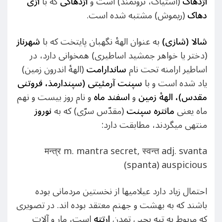
آژدهاک
(آستیاگ، ثروتمند) است و
آژدهاکی
که با
اژی
دهاک
(ریموش) مشتبه شده است.
شالا (شازی)
به عنوان الهۀ نگهبان پایتخت که با
شهرناز
(دختر یا خواهر جمشید اساطیری) همخوانی دارد، در
اساطیر ارامنه تحت نام
ساندارامت
(الهۀ اندرون زمین)
یاد شده است و با
سپنت آرمئیتی (سپندارمذ
، فروتنی
مقدس
)، الهۀ زمین
و
اسفند ماه
و نام روز بیست و نهم
ماه یعنی
مانتره سپنت
(مقدّس سرّی) که به
نوروز
منتهی میگردند، مطابقت دارد:
मन्त्र m. mantra secret, स्वन्त adj. svanta
(spanta) auspicious
احتمال زیاد دارد عیلامیها از نخستین مردمانی بوده
باشند که به بهشت و جهنم معتقد بوده اند. در تصویری
که مربوط به تپه یحیی تمدن
ارتته
است، مار و آلات