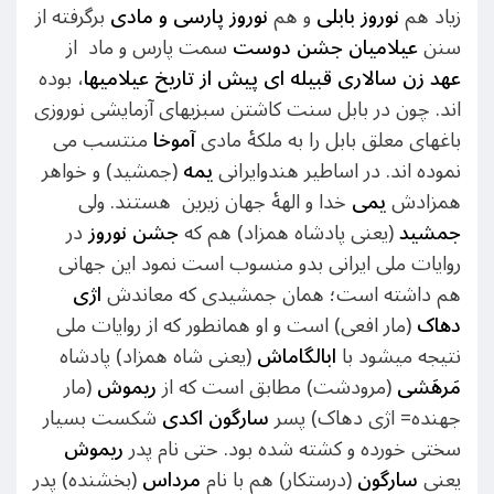
زیاد هم
نوروز بابلی
و هم
نوروز پارسی و مادی
برگرفته از
سنن
عیلامیان جشن دوست
سمت پارس و ماد از
عهد زن سالاری قبیله ای پیش از تاریخ عیلامیها
، بوده
اند. چون در بابل سنت کاشتن سبزیهای آزمایشی نوروزی
باغهای معلق بابل را به ملکۀ مادی
آموخا
منتسب می
نموده اند. در اساطیر هندوایرانی
یمه
(جمشید) و خواهر
همزادش
یمی
خدا و الهۀ جهان زیرین هستند. ولی
جمشید
(یعنی پادشاه همزاد) هم که
جشن نوروز
در
روایات ملی ایرانی بدو منسوب است نمود این جهانی
هم داشته است؛ همان جمشیدی که معاندش
اژی
دهاک
(مار افعی) است و او همانطور که از روایات ملی
نتیجه میشود با
ابالگاماش
(یعنی شاه همزاد) پادشاه
مَرهَشی
(مرودشت) مطابق است که از
ریموش
(مار
جهنده= اژی دهاک) پسر
سارگون اکدی
شکست بسیار
سختی خورده و کشته شده بود. حتی نام پدر
ریموش
یعنی
سارگون
(درستکار) هم با نام
مرداس
(بخشنده) پدر