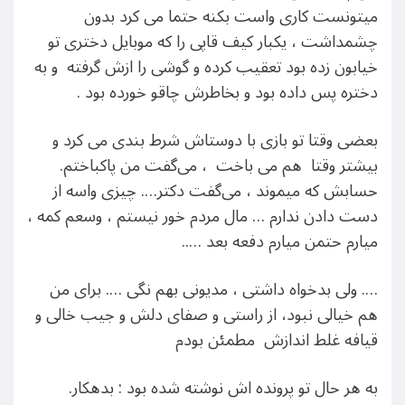
میتونست کاری واست بکنه حتما می کرد بدون
چشمداشت ، یکبار کیف قاپی را که موبایل دختری تو
خیابون زده بود تعقیب کرده و گوشی را ازش گرفته و به
دختره پس داده بود و بخاطرش چاقو خورده بود .
بعضی وقتا تو بازی با دوستاش شرط بندی می کرد و
بیشتر وقتا هم می باخت ، می‌گفت من پاکباختم.
حسابش که میموند ، می‌گفت دکتر…. چیزی واسه از
دست دادن ندارم … مال مردم خور نیستم ، وسعم کمه ،
میارم حتمن میارم دفعه بعد …..
…. ولی بدخواه داشتی ، مدیونی بهم نگی …. برای من
هم خیالی نبود، از راستی و صفای دلش و جیب خالی و
قیافه غلط اندازش مطمئن بودم
به هر حال تو پرونده اش نوشته شده بود : بدهکار.